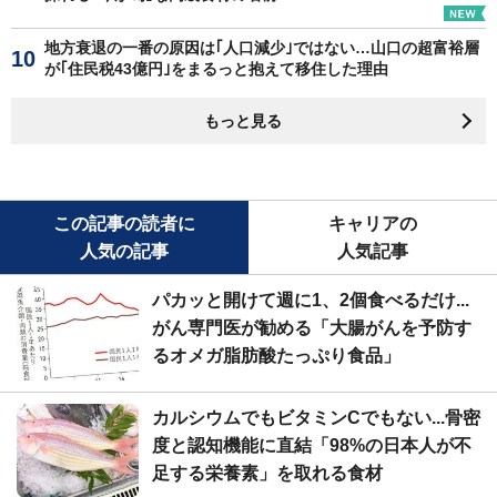
地方衰退の一番の原因は｢人口減少｣ではない…山口の超富裕層
が｢住民税43億円｣をまるっと抱えて移住した理由
もっと見る
この記事の読者に
キャリアの
人気の記事
人気記事
パカッと開けて週に1、2個食べるだけ...
がん専門医が勧める「大腸がんを予防す
るオメガ脂肪酸たっぷり食品」
カルシウムでもビタミンCでもない...骨密
度と認知機能に直結「98%の日本人が不
足する栄養素」を取れる食材