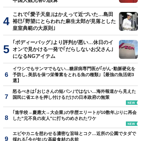
中国人観光客の誤算
これで｢愛子天皇｣はかえって近づいた…島田
裕巳｢野望にとらわれた麻生太郎が見落とした
皇室典範の大原則｣
｢ボディーバッグ｣より評判が悪い…休日のイ
オンで見かける一発で｢だらしないお父さん｣
になるNGアイテム
イワシでもサンマでもない...糖尿病専門医が｢がん･動脈硬化を
予防し､美肌を保つ栄養素をとれる魚の種類｣【最強の魚活術3
選】
怒るべきは｢おじさんの短パン｣ではない…海外報道から見えた
国民に省エネを押し付けるだけの日本政府の無策
｢進学校→慶應大→大企業｣の学歴エリートが10数年ぶりに再会
した"元不良の友人"に打ちのめされたワケ
エビやカニを想わせる濃密な旨味とコク…近所の公園でタダで
採れる｢今が旬｣な高級食材の名前