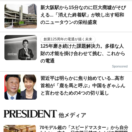
新大阪駅から15分なのに巨大廃墟がそび
える...「消えた終着駅」が映し出す昭和
のニュータウンの栄枯盛衰
創業125周年の電通が描く未来
125年磨き続けた課題解決力。多様な人
財の才能を掛け合わせて挑む、これから
の電通
Sponsored
習近平は明らかに焦り始めている...高市
首相が「鹿を馬と呼ぶ」中国をぎゃふん
と言わせるための4つの切り返し
70モデル超の「スピードマスター」から自分