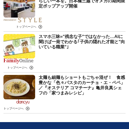
らしい一本を。日本橋三越でオメガの期間限
定ポップアップ開催
トップページへ
スマホ三昧="残念な子"ではなかった…AIに
聞けば一発でわかる｢子供の隠れた才能と"向
いている職業"｣
トップページへ
太麺も細麺もショートもごちゃ混ぜ！ 食感
豊かな「色々パスタのカーチョ・エ・ペペ」
／『オステリア コマチーナ』亀井良真シェ
フの「家つまみレシピ」
トップページへ