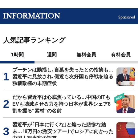
INFORMATION
Sponsored
人気記事ランキング
1時間
週間
無料会員
有料会員
プーチンは動揺し､言葉を失ったとの指摘も…
習近平に見放され､側近も友好国も停戦を迫る
独裁政権の末期症状
だから習近平は心底焦っている…中国のITも
EVも壊滅させる力を持つ日本が世界シェア8
割を握る"素材"の名前
習近平が｢日本に行くな｣と煽った悲惨な結
末…｢8万円の激安ツアー｣でロシアに向かった