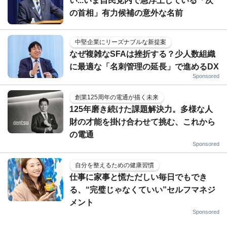
い...いま自民党内で急浮上している「次
の首相」有力候補の意外な名前
中堅企業にリーズナブルな新提案
なぜ複雑なSFAは挫折する？少人数組織
に最適な「名刺管理の延長」で進めるDX
Sponsored
創業125周年の電通が描く未来
125年磨き続けた課題解決力。多様な人
財の才能を掛け合わせて挑む、これから
の電通
Sponsored
自分を整えるための健康習慣
仕事に家事と慌ただしい毎日でもでき
る、“完璧じゃなくていい”セルフマネジ
メント
Sponsored