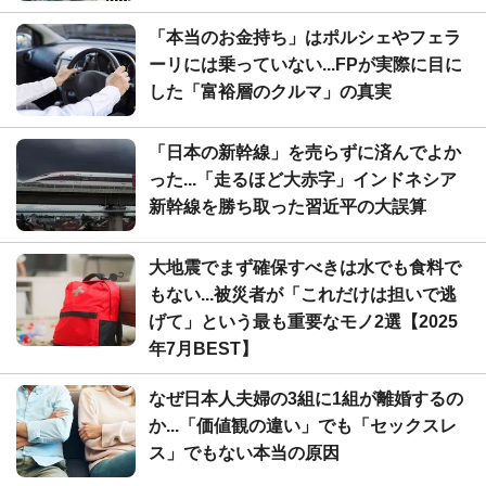
「本当のお金持ち」はポルシェやフェラ
ーリには乗っていない...FPが実際に目に
した「富裕層のクルマ」の真実
「日本の新幹線」を売らずに済んでよか
った...「走るほど大赤字」インドネシア
新幹線を勝ち取った習近平の大誤算
大地震でまず確保すべきは水でも食料で
もない...被災者が「これだけは担いで逃
げて」という最も重要なモノ2選【2025
年7月BEST】
なぜ日本人夫婦の3組に1組が離婚するの
か...「価値観の違い」でも「セックスレ
ス」でもない本当の原因