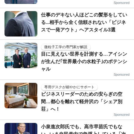
Sponsored
仕事のデキない人ほどこの髪形をしてい
る...相手から全く信頼されない「ビジネ
スで一発アウト」ヘアスタイル3選
微粒子工学の専門家が解説
目に見えない世界を計測する…アイシン
が生んだ｢世界最小の水粒子｣のポテンシ
ャル
Sponsored
専用デスクが細やかにサポート
ビジネスリーダーのための安らぎの空
間…都心を離れて軽井沢の「シェア別
荘」へ！
Sponsored
小泉進次郎氏でも、高市早苗氏でもな