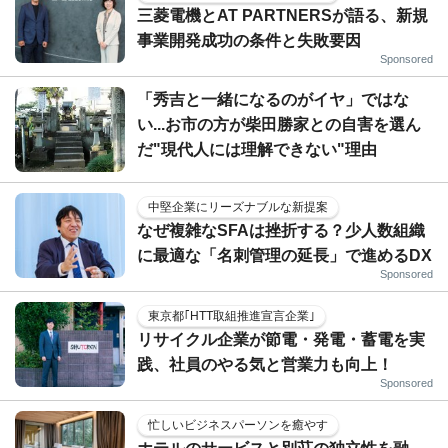
三菱電機とAT PARTNERSが語る、新規
事業開発成功の条件と失敗要因
Sponsored
「秀吉と一緒になるのがイヤ」ではな
い...お市の方が柴田勝家との自害を選ん
だ"現代人には理解できない"理由
中堅企業にリーズナブルな新提案
なぜ複雑なSFAは挫折する？少人数組織
に最適な「名刺管理の延長」で進めるDX
Sponsored
東京都｢HTT取組推進宣言企業｣
リサイクル企業が節電・発電・蓄電を実
践、社員のやる気と営業力も向上！
Sponsored
忙しいビジネスパーソンを癒やす