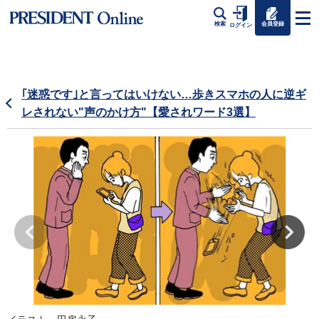
会員登録
検索
ログイン
｢迷惑です｣と言ってはいけない…歩きスマホの人に逆ギ
レされない"声のかけ方"【愛されワード3選】