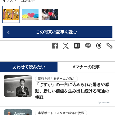
イラスト＝田房永子
※
この写真の記事を読む
あわせて読みたい
#マナーの記事
期待を超えるチームの強さ
「さすが」の一言に込められた驚きや感
動。新しい価値を生み出し続ける電通の
挑戦
Sponsored
事業ポートフォリオの変革に挑戦