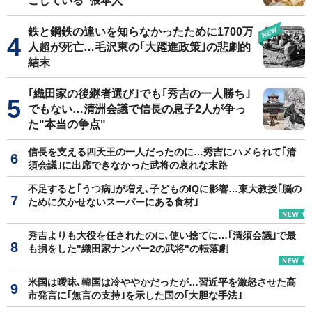
こしている"張本人"
鉄と鋼鉄の違いを知らなかったために1700万
人超が死亡…毛沢東の｢大躍進政策｣の悲劇的
結末
｢織田家の後継者選び｣でも｢秀吉の一人勝ち｣
でもない…清洲会議で信長の息子2人が争っ
た"本当の争点"
信長を支える四天王の一人だったのに…秀吉にハメられて｢清
須会議｣に出席できなかった武将の哀れな末路
不足すると｢うつ病｣が増え､子どものIQに影響…東大教授｢脳の
ために欠かせないスーパーにある食材｣
秀吉よりも大役を任されたのに､使い捨てに…｢清須会議｣で最
も損をした"織田家ナンバー2の武将"の転落劇
米国は曖昧､韓国は冷ややかだったが…習近平を激怒させた高
市発言に｢無言の支持｣を示した国の｢大胆な手法｣