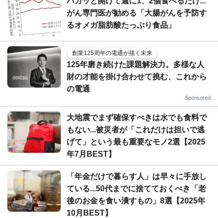
パカッと開けて週に1、2個食べるだけ...
がん専門医が勧める「大腸がんを予防す
るオメガ脂肪酸たっぷり食品」
創業125周年の電通が描く未来
125年磨き続けた課題解決力。多様な人
財の才能を掛け合わせて挑む、これから
の電通
Sponsored
大地震でまず確保すべきは水でも食料で
もない...被災者が「これだけは担いで逃
げて」という最も重要なモノ2選【2025
年7月BEST】
「年金だけで暮らす人」は早々に手放し
ている...50代までに捨てておくべき「老
後のお金を食い潰すもの」8選【2025年
10月BEST】