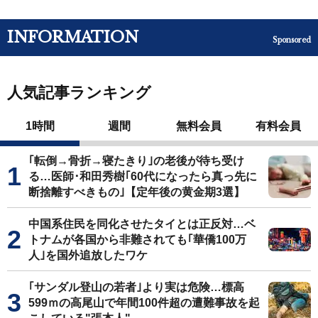
INFORMATION
Sponsored
人気記事ランキング
1時間
週間
無料会員
有料会員
｢転倒→骨折→寝たきり｣の老後が待ち受け
る…医師･和田秀樹｢60代になったら真っ先に
断捨離すべきもの｣【定年後の黄金期3選】
中国系住民を同化させたタイとは正反対…ベ
トナムが各国から非難されても｢華僑100万
人｣を国外追放したワケ
｢サンダル登山の若者｣より実は危険…標高
599ｍの高尾山で年間100件超の遭難事故を起