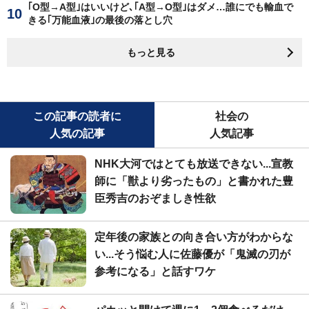
｢O型→A型｣はいいけど､｢A型→O型｣はダメ…誰にでも輸血で
きる｢万能血液｣の最後の落とし穴
もっと見る
この記事の読者に
社会の
人気の記事
人気記事
NHK大河ではとても放送できない...宣教
師に「獣より劣ったもの」と書かれた豊
臣秀吉のおぞましき性欲
定年後の家族との向き合い方がわからな
い...そう悩む人に佐藤優が「鬼滅の刃が
参考になる」と話すワケ