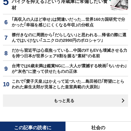
パイクを抑える｣という冷蔵庫に常備したい食
材
｢高収入の人ほど幸せ｣は間違いだった…世界160カ国研究で分
かった｢幸福を感じにくくなる年収｣の分岐点
襟付きなのに周囲から｢だらしない｣と思われる…帰省の際に選
んではいけない｢ユニクロの2990円のポロシャツ｣
だから習近平は心底焦っている…中国のITもEVも壊滅させる力
を持つ日本が世界シェア8割を握る"素材"の名前
台湾では6歳未満は鑑賞NGに…大人が震撼する映画｢ちいかわ｣
が"灰色"に塗って伏せたものの正体
これで｢愛子天皇｣はかえって近づいた…島田裕巳｢野望にとら
われた麻生太郎が見落とした皇室典範の大原則｣
もっと見る
この記事の読者に
社会の