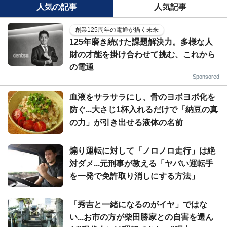
人気の記事
人気記事
創業125周年の電通が描く未来
125年磨き続けた課題解決力。多様な人
財の才能を掛け合わせて挑む、これから
の電通
Sponsored
血液をサラサラにし、骨のヨボヨボ化を
防ぐ...大さじ1杯入れるだけで「納豆の真
の力」が引き出せる液体の名前
煽り運転に対して「ノロノロ走行」は絶
対ダメ...元刑事が教える「ヤバい運転手
を一発で免許取り消しにする方法」
「秀吉と一緒になるのがイヤ」ではな
い...お市の方が柴田勝家との自害を選ん