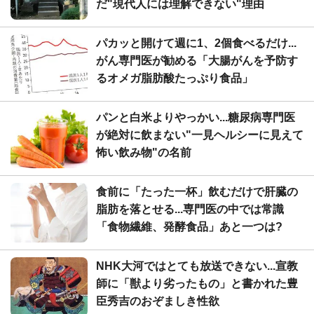
だ"現代人には理解できない"理由
パカッと開けて週に1、2個食べるだけ...
がん専門医が勧める「大腸がんを予防す
るオメガ脂肪酸たっぷり食品」
パンと白米よりやっかい...糖尿病専門医
が絶対に飲まない"一見ヘルシーに見えて
怖い飲み物"の名前
食前に「たった一杯」飲むだけで肝臓の
脂肪を落とせる...専門医の中では常識
「食物繊維、発酵食品」あと一つは?
NHK大河ではとても放送できない...宣教
師に「獣より劣ったもの」と書かれた豊
臣秀吉のおぞましき性欲