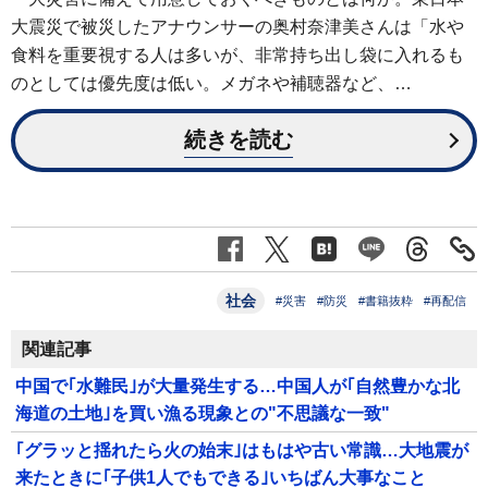
大震災で被災したアナウンサーの奥村奈津美さんは「水や
食料を重要視する人は多いが、非常持ち出し袋に入れるも
のとしては優先度は低い。メガネや補聴器など、…
続きを読む
社会
#災害
#防災
#書籍抜粋
#再配信
関連記事
中国で｢水難民｣が大量発生する…中国人が｢自然豊かな北
海道の土地｣を買い漁る現象との"不思議な一致"
｢グラッと揺れたら火の始末｣はもはや古い常識…大地震が
来たときに｢子供1人でもできる｣いちばん大事なこと