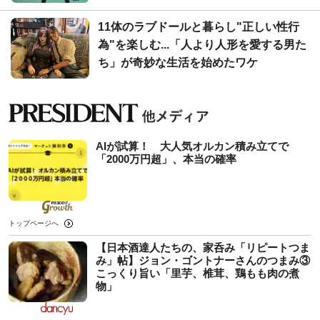
11体のラブドールと暮らし"正しい性行
為"を楽しむ...「人より人形を愛する男た
ち」が奇妙な生活を始めたワケ
AIが試算！ 大人気オルカン積み立てで
「2000万円超」、本当の確率
トップページへ
【日本酒達人たちの、家呑み「リピートつま
み」帖】ジョン・ゴントナーさんのつまみ③
こっくり旨い「里芋、椎茸、鶏もも肉の煮
物」