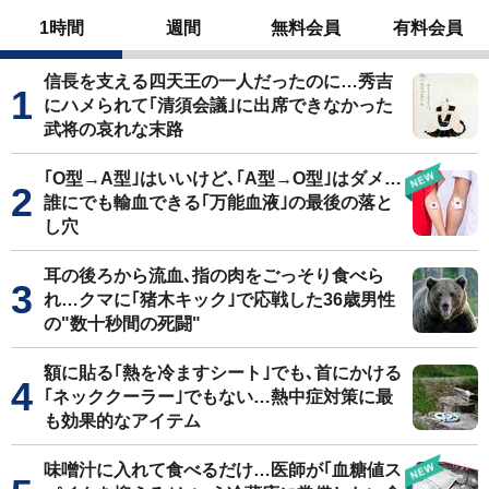
1時間
週間
無料会員
有料会員
信長を支える四天王の一人だったのに…秀吉
にハメられて｢清須会議｣に出席できなかった
武将の哀れな末路
｢O型→A型｣はいいけど､｢A型→O型｣はダメ…
誰にでも輸血できる｢万能血液｣の最後の落と
し穴
耳の後ろから流血､指の肉をごっそり食べら
れ…クマに｢猪木キック｣で応戦した36歳男性
の"数十秒間の死闘"
額に貼る｢熱を冷ますシート｣でも､首にかける
｢ネッククーラー｣でもない…熱中症対策に最
も効果的なアイテム
味噌汁に入れて食べるだけ…医師が｢血糖値ス