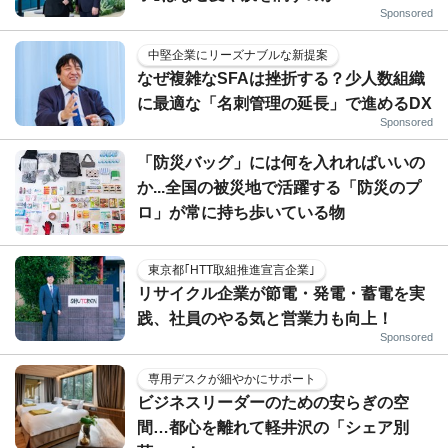
Sponsored
中堅企業にリーズナブルな新提案
なぜ複雑なSFAは挫折する？少人数組織
に最適な「名刺管理の延長」で進めるDX
Sponsored
「防災バッグ」には何を入れればいいの
か...全国の被災地で活躍する「防災のプ
ロ」が常に持ち歩いている物
東京都｢HTT取組推進宣言企業｣
リサイクル企業が節電・発電・蓄電を実
践、社員のやる気と営業力も向上！
Sponsored
専用デスクが細やかにサポート
ビジネスリーダーのための安らぎの空
間…都心を離れて軽井沢の「シェア別