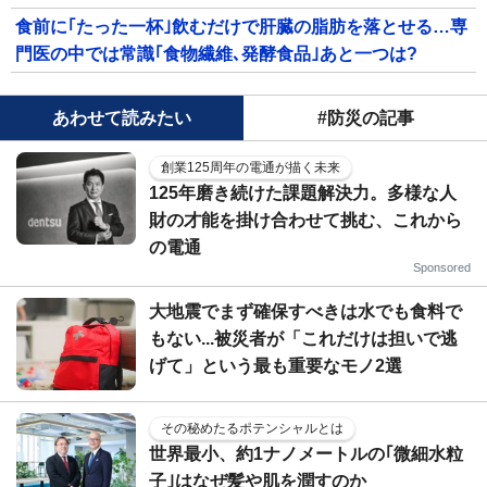
食前に｢たった一杯｣飲むだけで肝臓の脂肪を落とせる…専
門医の中では常識｢食物繊維､発酵食品｣あと一つは?
あわせて読みたい
#防災の記事
創業125周年の電通が描く未来
125年磨き続けた課題解決力。多様な人
財の才能を掛け合わせて挑む、これから
の電通
Sponsored
大地震でまず確保すべきは水でも食料で
もない...被災者が「これだけは担いで逃
げて」という最も重要なモノ2選
その秘めたるポテンシャルとは
世界最小、約1ナノメートルの｢微細水粒
子｣はなぜ髪や肌を潤すのか