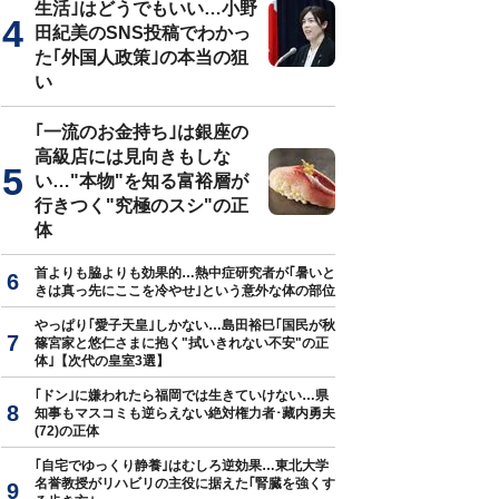
生活｣はどうでもいい…小野
田紀美のSNS投稿でわかっ
た｢外国人政策｣の本当の狙
い
｢一流のお金持ち｣は銀座の
高級店には見向きもしな
い…"本物"を知る富裕層が
行きつく"究極のスシ"の正
体
首よりも脇よりも効果的…熱中症研究者が｢暑いと
きは真っ先にここを冷やせ｣という意外な体の部位
やっぱり｢愛子天皇｣しかない…島田裕巳｢国民が秋
篠宮家と悠仁さまに抱く"拭いきれない不安"の正
体｣【次代の皇室3選】
｢ドン｣に嫌われたら福岡では生きていけない…県
知事もマスコミも逆らえない絶対権力者･藏内勇夫
(72)の正体
｢自宅でゆっくり静養｣はむしろ逆効果…東北大学
名誉教授がリハビリの主役に据えた｢腎臓を強くす