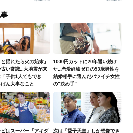
記事
ッと揺れたら火の始末」
1000円カットに20年通い続け
古い常識...大地震が来
た...恋愛経験ゼロの53歳男性を
に「子供1人でもでき
結婚相手に選んだバツイチ女性
ちばん大事なこと
の"決め手"
レビはスーパー「アキダ
次は「愛子天皇」しか想像でき