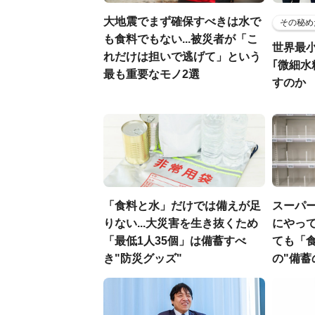
大地震でまず確保すべきは水で
その秘め
も食料でもない...被災者が「こ
世界最
れだけは担いで逃げて」という
｢微細水
最も重要なモノ2選
すのか
「食料と水」だけでは備えが足
スーパ
りない...大災害を生き抜くため
にやって
「最低1人35個」は備蓄すべ
ても「
き"防災グッズ"
の"備蓄