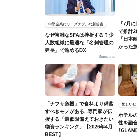
「7月
中堅企業にリーズナブルな新提案
で推計2
なぜ複雑なSFAは挫折する？少
「日本
人数組織に最適な「名刺管理の
かった
延長」で進めるDX
Sponsored
「ナフサ危機」で食料より備蓄
忙しいビ
すべきモノがある...専門家が伝
ホテル
授する「最低限備えておきたい
性を融
物資ランキング」【2026年4月
｢GLAM
BEST】