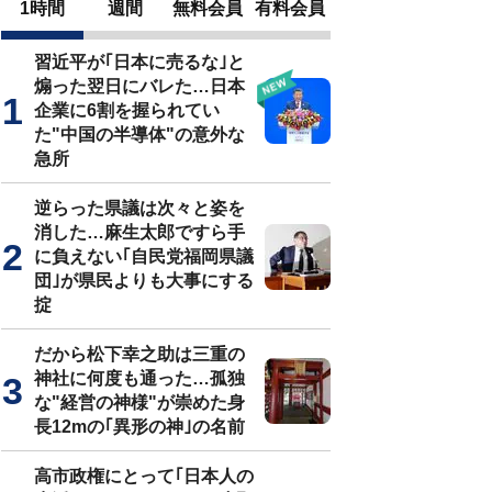
1時間
週間
無料会員
有料会員
習近平が｢日本に売るな｣と
煽った翌日にバレた…日本
企業に6割を握られてい
た"中国の半導体"の意外な
急所
逆らった県議は次々と姿を
消した…麻生太郎ですら手
に負えない｢自民党福岡県議
団｣が県民よりも大事にする
掟
だから松下幸之助は三重の
神社に何度も通った…孤独
な"経営の神様"が崇めた身
長12mの｢異形の神｣の名前
高市政権にとって｢日本人の