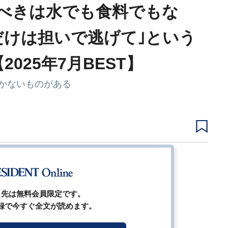
べきは水でも食料でもな
だけは担いで逃げて｣という
025年7月BEST】
かないものがある
2
3
4
5
次ページ
ら先は無料会員限定です。
録で今すぐ全文が読めます。