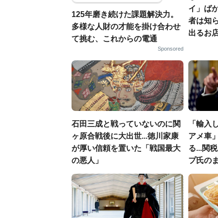
イ」ばか
125年磨き続けた課題解決力。
者は知
多様な人財の才能を掛け合わせ
出るお
て挑む、これからの電通
Sponsored
石田三成と戦っていないのに関
「輸入
ヶ原合戦後に大出世...徳川家康
アメ車
が厚い信頼を置いた「戦国最大
る...
の悪人」
プ氏の