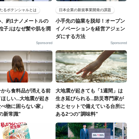
たるポテンシャルとは
日本企業の新規事業開発の課題
小、約1ナノメートルの
小手先の協業を脱却！オープン
粒子｣はなぜ髪や肌を潤
イノベーションを経営アジェン
ダにする方法
Sponsored
Sponsored
ーから食料品が消える前
大地震が起きても「1週間」は
ほしい...大地震が起き
生き延びられる...防災専門家が
食べ物に困らない家」
水とセットで備えている台所に
の新常識"
ある2つの"調味料"