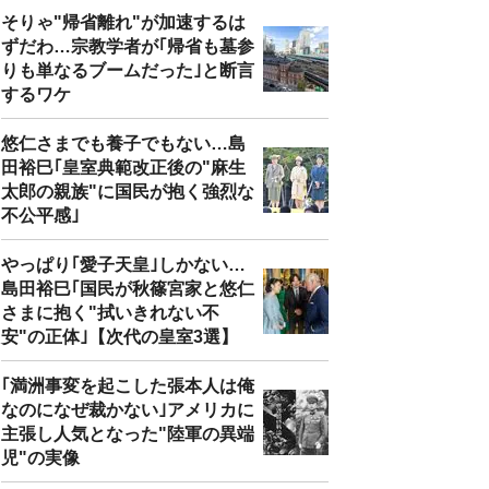
そりゃ"帰省離れ"が加速するは
ずだわ…宗教学者が｢帰省も墓参
りも単なるブームだった｣と断言
するワケ
悠仁さまでも養子でもない…島
田裕巳｢皇室典範改正後の"麻生
太郎の親族"に国民が抱く強烈な
不公平感｣
やっぱり｢愛子天皇｣しかない…
島田裕巳｢国民が秋篠宮家と悠仁
さまに抱く"拭いきれない不
安"の正体｣【次代の皇室3選】
｢満洲事変を起こした張本人は俺
なのになぜ裁かない｣アメリカに
主張し人気となった"陸軍の異端
児"の実像