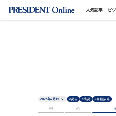
人気記事
ビジ
2025年7月BEST
#災害
#防災
#書籍抜粋
#4
#5