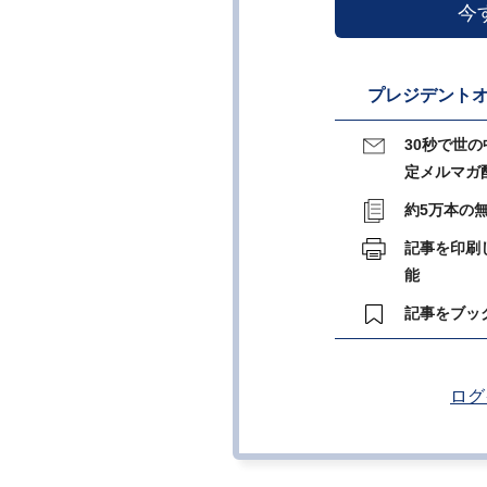
今
プレジデントオ
30秒で世
定メルマガ
約5万本の
記事を印刷
能
記事をブッ
ログ