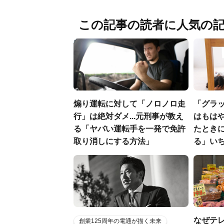
この記事の読者に人気の
煽り運転に対して「ノロノロ走
「グラ
行」は絶対ダメ...元刑事が教え
はもはや
る「ヤバい運転手を一発で免許
たとき
取り消しにする方法」
る」い
なぜテ
創業125周年の電通が描く未来