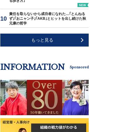
る歩き方｣
責任を取らないから成功者になれた…｢とんねる
ず｣｢おニャン子｣｢AKB｣とヒットを出し続けた秋
元康の哲学
もっと見る
INFORMATION
Sponsored