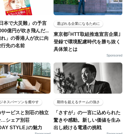
に日本で大災難」の予言
選ばれる企業になるために
000億円が吹き飛んだ...
東京都｢HTT取組推進宣言企業｣
離れ」の香港人が次に向
登録で環境配慮時代を勝ち抜く
旅行先の名前
具体策とは
Sponsored
ジネスパーソンを癒やす
期待を超えるチームの強さ
のサービスと別荘の独立
「さすが」の一言に込められた
合…シェア別荘
驚きや感動。新しい価値を生み
DAY STYLE｣の魅力
出し続ける電通の挑戦
Sponsored
Sponsored