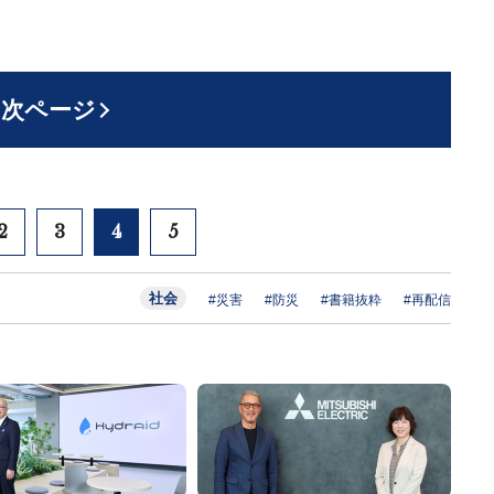
次ページ
2
3
4
5
社会
#災害
#防災
#書籍抜粋
#再配信