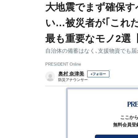
大地震でまず確保す
い…被災者が｢これ
最も重要なモノ2選【2
自治体の備蓄はなく､支援物資でも届
PRESIDENT Online
奥村 奈津美
+フォロー
防災アナウンサー
1
前ページ
ここか
無料会員登