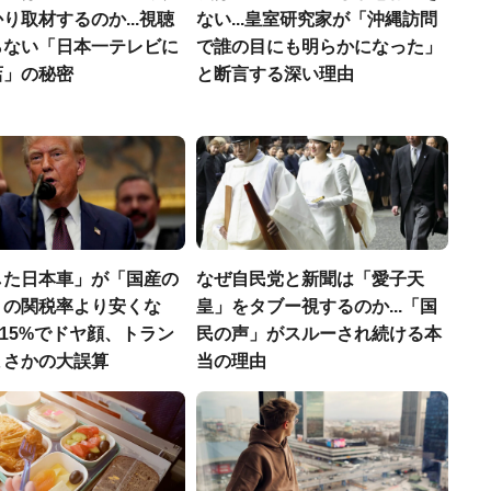
り取材するのか...視聴
ない...皇室研究家が「沖縄訪問
らない「日本一テレビに
で誰の目にも明らかになった」
店」の秘密
と断言する深い理由
した日本車」が「国産の
なぜ自民党と新聞は「愛子天
」の関税率より安くな
皇」をタブー視するのか...「国
関税15%でドヤ顔、トラン
民の声」がスルーされ続ける本
まさかの大誤算
当の理由