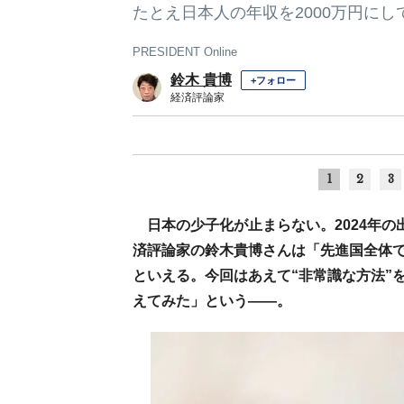
たとえ日本人の年収を2000万円に
PRESIDENT Online
鈴木 貴博
+フォロー
経済評論家
1
2
3
日本の少子化が止まらない。2024年
済評論家の鈴木貴博さんは「先進国全体
といえる。今回はあえて“非常識な方法”
えてみた」という――。