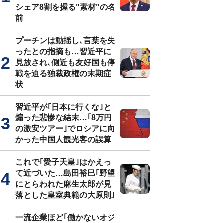
シェア8割を握る"素材"の名
前
プーチンは動揺し､言葉を失
ったとの指摘も…習近平に
見放され､側近も友好国も停
戦を迫る独裁政権の末期症
状
習近平が｢日本に行くな｣と
煽った悲惨な結末…｢8万円
の激安ツアー｣でロシアに向
かった中国人観光客の誤算
これで｢愛子天皇｣はかえっ
て近づいた…島田裕巳｢野望
にとらわれた麻生太郎が見
落とした皇室典範の大原則｣
一流企業ほど｢働かないオジ