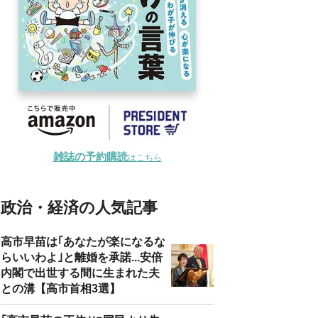
雑誌の予約購読
はこちら
政治・経済の人気記事
高市早苗は｢あなたが楽になるな
らいいわよ｣と離婚を承諾...安倍
内閣で出世する間に生まれた夫
との溝【高市首相3選】