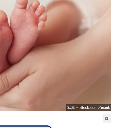
写真＝iStock.com／inarik