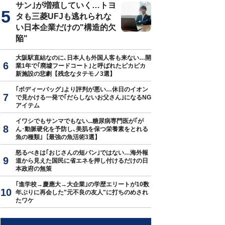
サン｣が増殖していく…トヨ
タも三菱UFJも逃れられな
い日本企業だけの"構造的欠
陥"
大阪駅直結なのに､日本人も外国人客も来ない…開
業1年で｢廃墟フードコート｣と呼ばれたピカピカ
新施設の悲劇【残念なタテモノ3選】
｢ボディーバッグ｣より評判が悪い…休日のイオン
で見かける一発で｢だらしないお父さん｣になるNG
アイテム
イワシでもサンマでもない...糖尿病専門医が｢が
ん･動脈硬化を予防し､美肌を保つ栄養素をとれる
魚の種類｣【最強の魚活術3選】
怒るべきは｢おじさんの短パン｣ではない…海外報
道から見えた国民に省エネを押し付けるだけの日
本政府の無策
｢進学校→慶應大→大企業｣の学歴エリートが10数
年ぶりに再会した"元不良の友人"に打ちのめされ
たワケ