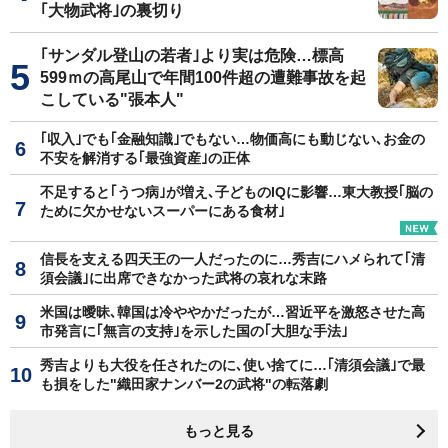
｢大物武将｣の裏切り
｢サンダル登山の若者｣より実は危険…標高
599ｍの高尾山で年間100件超の遭難事故を起
こしている"張本人"
｢収入｣でも｢金融知識｣でもない…物価高にも動じない､お金の
不安を解消する｢最強資産｣の正体
不足すると｢うつ病｣が増え､子どものIQに影響…東大教授｢脳の
ために欠かせないスーパーにある食材｣
信長を支える四天王の一人だったのに…秀吉にハメられて｢清
須会議｣に出席できなかった武将の哀れな末路
米国は曖昧､韓国は冷ややかだったが…習近平を激怒させた高
市発言に｢無言の支持｣を示した国の｢大胆な手法｣
秀吉よりも大役を任されたのに､使い捨てに…｢清須会議｣で最
も損をした"織田家ナンバー2の武将"の転落劇
もっと見る