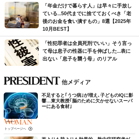
「年金だけで暮らす人」は早々に手放し
ている...50代までに捨てておくべき「老
後のお金を食い潰すもの」8選【2025年
10月BEST】
「性犯罪者は全員死刑でいい」そう言っ
て母は息子の性器に手を伸ばした...表に
出ない「息子を襲う母」のリアル
不足すると｢うつ病｣が増え､子どものIQに影
響…東大教授｢脳のために欠かせないスーパ
ーにある食材｣
トップページへ