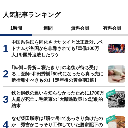
人気記事ランキング
1時間
週間
無料会員
有料会員
中国系住民を同化させたタイとは正反対…ベ
トナムが各国から非難されても｢華僑100万
人｣を国外追放したワケ
｢転倒→骨折→寝たきり｣の老後が待ち受け
る…医師･和田秀樹｢60代になったら真っ先に
断捨離すべきもの｣【定年後の黄金期3選】
鉄と鋼鉄の違いを知らなかったために1700万
人超が死亡…毛沢東の｢大躍進政策｣の悲劇的
結末
なぜ柴田勝家は｢賤ケ岳｣であっさり負けたの
か…秀吉がこっそり工作していた勝家配下の