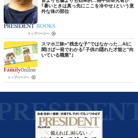
首よりも脇よりも効果的…熱中症研究者が
｢暑いときは真っ先にここを冷やせ｣という意
外な体の部位
トップページへ
スマホ三昧="残念な子"ではなかった…AIに
聞けば一発でわかる｢子供の隠れた才能と"向
いている職業"｣
トップページへ