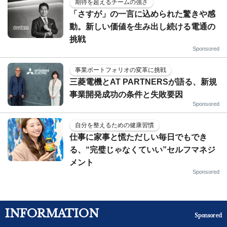
期待を超えるチームの強さ
「さすが」の一言に込められた驚きや感
動。新しい価値を生み出し続ける電通の
挑戦
Sponsored
事業ポートフォリオの変革に挑戦
三菱電機とAT PARTNERSが語る、新規
事業開発成功の条件と失敗要因
Sponsored
自分を整えるための健康習慣
仕事に家事と慌ただしい毎日でもでき
る、“完璧じゃなくていい”セルフマネジ
メント
Sponsored
INFORMATION
Sponsored