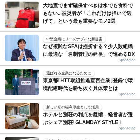
大地震でまず確保すべきは水でも食料で
もない...被災者が「これだけは担いで逃
げて」という最も重要なモノ2選
中堅企業にリーズナブルな新提案
なぜ複雑なSFAは挫折する？少人数組織
に最適な「名刺管理の延長」で進めるDX
Sponsored
選ばれる企業になるために
東京都｢HTT取組推進宣言企業｣登録で環
境配慮時代を勝ち抜く具体策とは
Sponsored
新しい形の福利厚生として活用
ホテルと別荘の利点を凝縮…経営者が選
ぶシェア別荘｢GLAMDAY STYLE｣
Sponsored