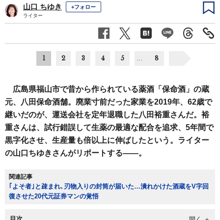
山口 ちゆき
+フォロー
ライター
1
2
3
4
5
8
…
広島県福山市で昔から作られている薬酒「保命酒」の蔵
元、八田保命酒舗。廃業寸前だった家業を2019年、62歳で
継いだのが、運送会社を定年退職した八田裕重さんだ。裕
重さんは、試行錯誤して生薬の最適な配合を追求、5年間で
黒字化させ、生産量も倍以上に伸ばしたという。ライター
の山口ちゆきさんがリポートする――。
関連記事
｢よそ者｣と疎まれ､刃物入りの封筒が届いた…潰れかけた酒蔵をV字回
復させた20代元証券マンの覚悟
目次