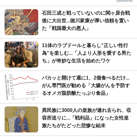
Sponsored
石田三成と戦っていないのに関ヶ原合戦
後に大出世...徳川家康が厚い信頼を置い
た「戦国最大の悪人」
11体のラブドールと暮らし"正しい性行
為"を楽しむ...「人より人形を愛する男た
ち」が奇妙な生活を始めたワケ
パカッと開けて週に1、2個食べるだけ...
がん専門医が勧める「大腸がんを予防す
るオメガ脂肪酸たっぷり食品」
異民族に3000人の皇族が連れ去られ、収
容所送りに...「戦利品」になった女性皇
族たちがたどった悲惨な結末