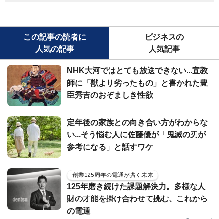
この記事の読者に
ビジネスの
人気の記事
人気記事
NHK大河ではとても放送できない...宣教
師に「獣より劣ったもの」と書かれた豊
臣秀吉のおぞましき性欲
定年後の家族との向き合い方がわからな
い...そう悩む人に佐藤優が「鬼滅の刃が
参考になる」と話すワケ
創業125周年の電通が描く未来
125年磨き続けた課題解決力。多様な人
財の才能を掛け合わせて挑む、これから
の電通