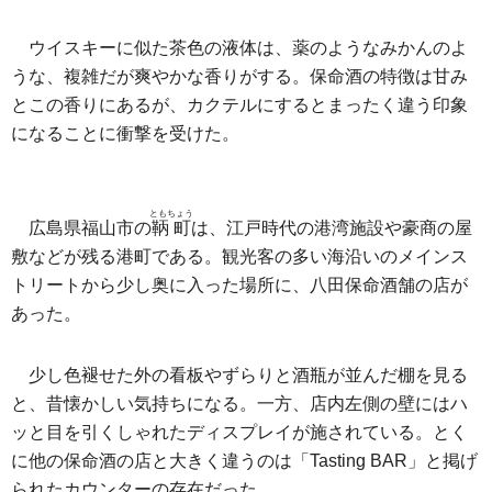
ウイスキーに似た茶色の液体は、薬のようなみかんのよ
うな、複雑だが爽やかな香りがする。保命酒の特徴は甘み
とこの香りにあるが、カクテルにするとまったく違う印象
になることに衝撃を受けた。
ともちょう
広島県福山市の
鞆町
は、江戸時代の港湾施設や豪商の屋
敷などが残る港町である。観光客の多い海沿いのメインス
トリートから少し奥に入った場所に、八田保命酒舗の店が
あった。
少し色褪せた外の看板やずらりと酒瓶が並んだ棚を見る
と、昔懐かしい気持ちになる。一方、店内左側の壁にはハ
ッと目を引くしゃれたディスプレイが施されている。とく
に他の保命酒の店と大きく違うのは「Tasting BAR」と掲げ
られたカウンターの存在だった。