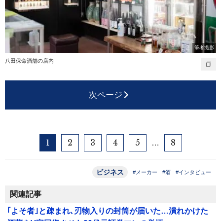
筆者撮影
八田保命酒舗の店内
次ページ
1
2
3
4
5
8
…
ビジネス
#メーカー
#酒
#インタビュー
関連記事
｢よそ者｣と疎まれ､刃物入りの封筒が届いた…潰れかけた