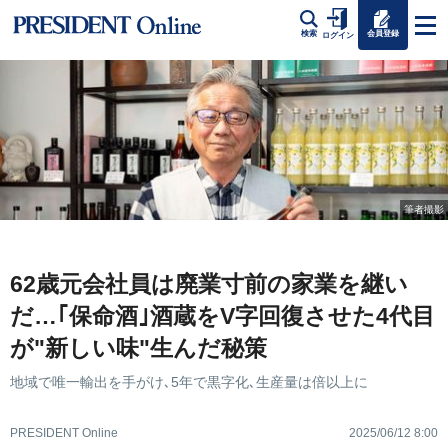
会員登録
検索
ログイン
筆者撮影
62歳元会社員は廃業寸前の家業を継い
だ…｢保命酒｣酒蔵をV字回復させた4代目
が"新しい味"生んだ秘策
地域で唯一輸出を手がけ､5年で黒字化､生産量は倍以上に
PRESIDENT Online
2025/06/12 8:00