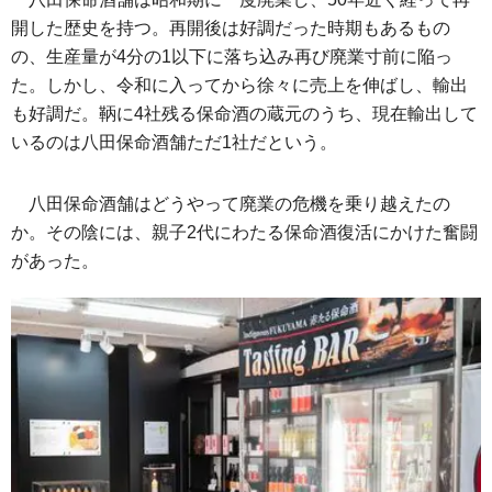
開した歴史を持つ。再開後は好調だった時期もあるもの
の、生産量が4分の1以下に落ち込み再び廃業寸前に陥っ
た。しかし、令和に入ってから徐々に売上を伸ばし、輸出
も好調だ。鞆に4社残る保命酒の蔵元のうち、現在輸出して
いるのは八田保命酒舗ただ1社だという。
八田保命酒舗はどうやって廃業の危機を乗り越えたの
か。その陰には、親子2代にわたる保命酒復活にかけた奮闘
があった。