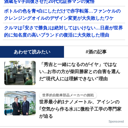
酒蔵をV字回復させた20代元証券マンの覚悟
ボトルの色を青￫白にしただけで赤字転落…ファンケルの
クレンジングオイルのデザイン変更が大失敗したワケ
クルマは｢安さで勝負｣は絶対してはいけない…日産が世界
的に知名度の高いブランドの復活に大失敗した理由
あわせて読みたい
#酒の記事
「秀吉と一緒になるのがイヤ」ではな
い...お市の方が柴田勝家との自害を選ん
だ"現代人には理解できない"理由
世界的自動車部品メーカーの挑戦
世界最小約1ナノメートル、アイシンの
｢空気から作る水｣に微粒子工学の専門家
が迫る
Sponsored