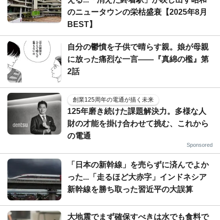
のニュータウンの栄枯盛衰【2025年8月
BEST】
自分の鬱憤を子供で晴らす親。娘が母親
に放った痛烈な一言――『真綿の檻』第
2話
創業125周年の電通が描く未来
125年磨き続けた課題解決力。多様な人
財の才能を掛け合わせて挑む、これから
の電通
Sponsored
「日本の新幹線」を売らずに済んでよか
った...「走るほど大赤字」インドネシア
新幹線を勝ち取った習近平の大誤算
大地震でまず確保すべきは水でも食料で