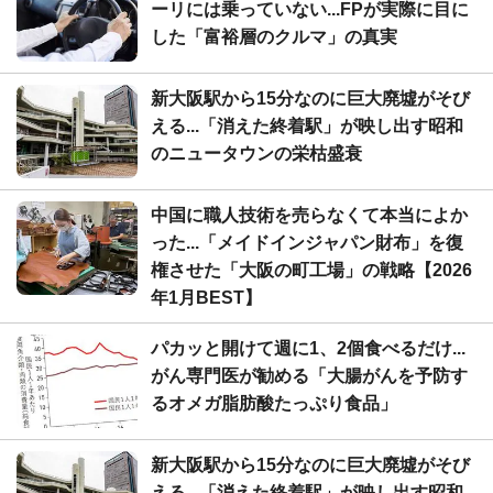
ーリには乗っていない...FPが実際に目に
した「富裕層のクルマ」の真実
新大阪駅から15分なのに巨大廃墟がそび
える...「消えた終着駅」が映し出す昭和
のニュータウンの栄枯盛衰
中国に職人技術を売らなくて本当によか
った...「メイドインジャパン財布」を復
権させた「大阪の町工場」の戦略【2026
年1月BEST】
パカッと開けて週に1、2個食べるだけ...
がん専門医が勧める「大腸がんを予防す
るオメガ脂肪酸たっぷり食品」
新大阪駅から15分なのに巨大廃墟がそび
える...「消えた終着駅」が映し出す昭和