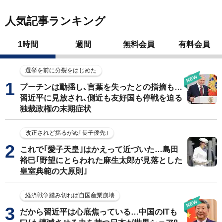
人気記事ランキング
1時間
週間
無料会員
有料会員
選挙を前に分裂をはじめた
プーチンは動揺し､言葉を失ったとの指摘も…
習近平に見放され､側近も友好国も停戦を迫る
独裁政権の末期症状
改正されど揺るがぬ｢長子優先｣
これで｢愛子天皇｣はかえって近づいた…島田
裕巳｢野望にとらわれた麻生太郎が見落とした
皇室典範の大原則｣
経済戦争踏み切れば自国産業崩壊
だから習近平は心底焦っている…中国のITも