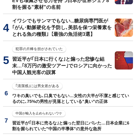
EVも壊滅させる力を持つ日本が世界シェア8
割を握る"素材"の名前
イワシでもサンマでもない...糖尿病専門医が
｢がん･動脈硬化を予防し､美肌を保つ栄養素を
とれる魚の種類｣【最強の魚活術3選】
犯罪の片棒を担がされていた
習近平が｢日本に行くな｣と煽った悲惨な結
末…｢8万円の激安ツアー｣でロシアに向かった
中国人観光客の誤算
｢清潔感｣には男女差がある
ワキの臭いでも､口臭でもない…女性の大半が不潔と感じてい
るのに､75%の男性が見落としている"臭い"の正体
中国が輸入を止められないワケ
習近平が｢日本に売るな｣と煽った翌日にバレた…日本企業に6
割を握られていた"中国の半導体"の意外な急所