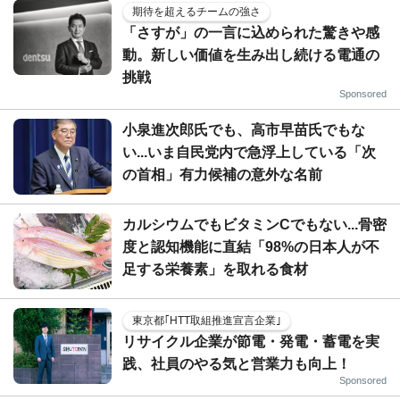
期待を超えるチームの強さ
「さすが」の一言に込められた驚きや感
動。新しい価値を生み出し続ける電通の
挑戦
Sponsored
小泉進次郎氏でも、高市早苗氏でもな
い...いま自民党内で急浮上している「次
の首相」有力候補の意外な名前
カルシウムでもビタミンCでもない...骨密
度と認知機能に直結「98%の日本人が不
足する栄養素」を取れる食材
東京都｢HTT取組推進宣言企業｣
リサイクル企業が節電・発電・蓄電を実
践、社員のやる気と営業力も向上！
Sponsored