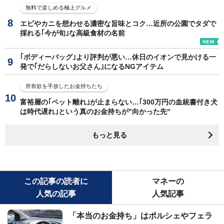
無料で楽しめる極上グルメ
エビやカニを想わせる濃密な旨味とコク…近所の公園でタダで
採れる｢今が旬｣な高級食材の名前
｢ボディーバッグ｣より評判が悪い…休日のイオンで見かける一
発で｢だらしないお父さん｣になるNGアイテム
所有欲を手放したお金持ちたち
富裕層の｢ペット離れ｣が止まらない…｢300万円の血統書付き犬
は時代遅れ｣という真のお金持ちが"向かった先"
もっと見る
この記事の読者に
マネーの
人気の記事
人気記事
「本当のお金持ち」はポルシェやフェラ