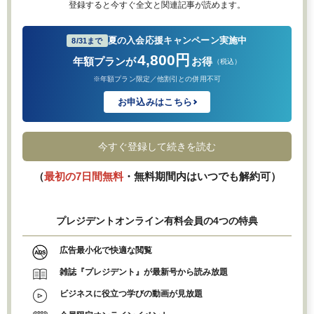
登録すると今すぐ全文と関連記事が読めます。
夏の入会応援キャンペーン実施中
8/31まで
4,800円
年額プランが
お得
（税込）
※年額プラン限定／他割引との併用不可
お申込みはこちら
今すぐ登録して続きを読む
（
最初の7日間無料
・無料期間内はいつでも解約可）
プレジデントオンライン有料会員の4つの特典
広告最小化で快適な閲覧
雑誌『プレジデント』が最新号から読み放題
ビジネスに役立つ学びの動画が見放題