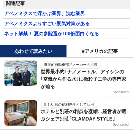
関連記事
アベノミクスで浮かぶ業界、沈む業界
アベノミクスよりすごい景気対策がある
ネット解禁！ 夏の参院選が100倍面白くなる
あわせて読みたい
#アメリカの記事
世界的自動車部品メーカーの挑戦
世界最小約1ナノメートル、アイシンの
｢空気から作る水｣に微粒子工学の専門家
が迫る
Sponsored
新しい形の福利厚生として活用
ホテルと別荘の利点を凝縮…経営者が選
ぶシェア別荘｢GLAMDAY STYLE｣
Sponsored