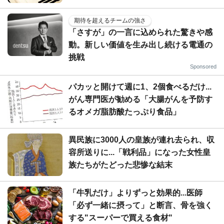
期待を超えるチームの強さ
「さすが」の一言に込められた驚きや感
動。新しい価値を生み出し続ける電通の
挑戦
Sponsored
パカッと開けて週に1、2個食べるだけ...
がん専門医が勧める「大腸がんを予防す
るオメガ脂肪酸たっぷり食品」
異民族に3000人の皇族が連れ去られ、収
容所送りに...「戦利品」になった女性皇
族たちがたどった悲惨な結末
「牛乳だけ」よりずっと効果的...医師
「必ず一緒に摂って」と断言、骨を強く
する"スーパーで買える食材"