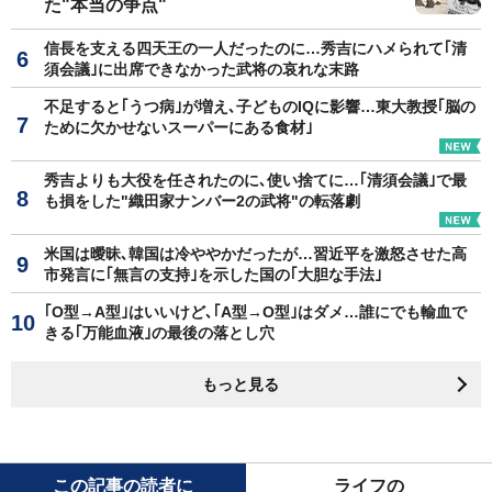
た"本当の争点"
信長を支える四天王の一人だったのに…秀吉にハメられて｢清
須会議｣に出席できなかった武将の哀れな末路
不足すると｢うつ病｣が増え､子どものIQに影響…東大教授｢脳の
ために欠かせないスーパーにある食材｣
秀吉よりも大役を任されたのに､使い捨てに…｢清須会議｣で最
も損をした"織田家ナンバー2の武将"の転落劇
米国は曖昧､韓国は冷ややかだったが…習近平を激怒させた高
市発言に｢無言の支持｣を示した国の｢大胆な手法｣
｢O型→A型｣はいいけど､｢A型→O型｣はダメ…誰にでも輸血で
きる｢万能血液｣の最後の落とし穴
もっと見る
この記事の読者に
ライフの