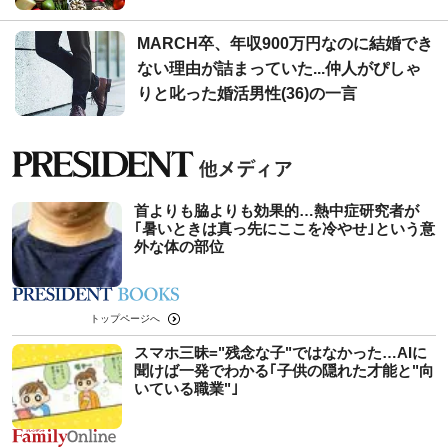
MARCH卒、年収900万円なのに結婚でき
ない理由が詰まっていた...仲人がぴしゃ
りと叱った婚活男性(36)の一言
首よりも脇よりも効果的…熱中症研究者が
｢暑いときは真っ先にここを冷やせ｣という意
外な体の部位
トップページへ
スマホ三昧="残念な子"ではなかった…AIに
聞けば一発でわかる｢子供の隠れた才能と"向
いている職業"｣