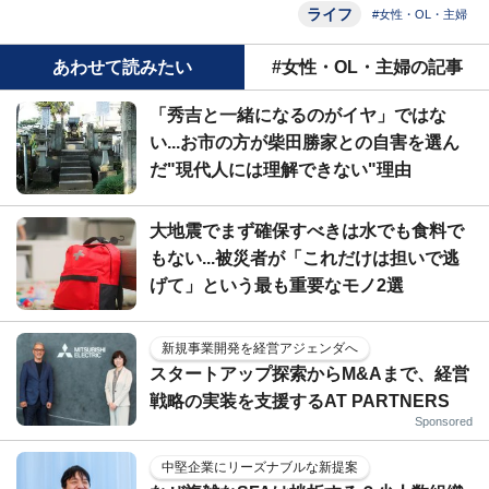
ライフ
#女性・OL・主婦
あわせて読みたい
#女性・OL・主婦の記事
「秀吉と一緒になるのがイヤ」ではな
い...お市の方が柴田勝家との自害を選ん
だ"現代人には理解できない"理由
大地震でまず確保すべきは水でも食料で
もない...被災者が「これだけは担いで逃
げて」という最も重要なモノ2選
新規事業開発を経営アジェンダへ
スタートアップ探索からM&Aまで、経営
戦略の実装を支援するAT PARTNERS
Sponsored
中堅企業にリーズナブルな新提案