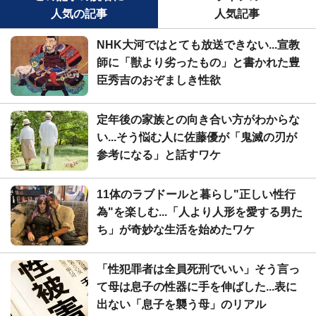
人気の記事
人気記事
NHK大河ではとても放送できない...宣教
師に「獣より劣ったもの」と書かれた豊
臣秀吉のおぞましき性欲
定年後の家族との向き合い方がわからな
い...そう悩む人に佐藤優が「鬼滅の刃が
参考になる」と話すワケ
11体のラブドールと暮らし"正しい性行
為"を楽しむ...「人より人形を愛する男た
ち」が奇妙な生活を始めたワケ
「性犯罪者は全員死刑でいい」そう言っ
て母は息子の性器に手を伸ばした...表に
出ない「息子を襲う母」のリアル