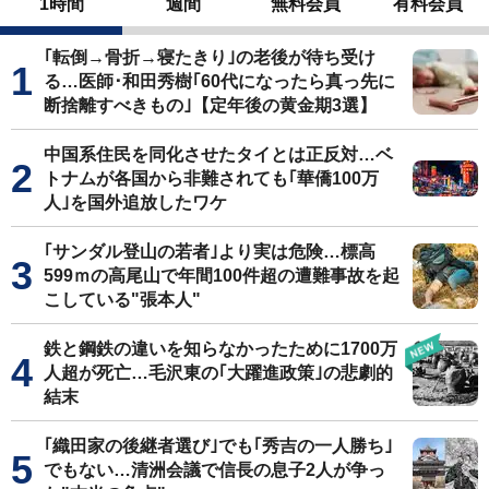
1時間
週間
無料会員
有料会員
｢転倒→骨折→寝たきり｣の老後が待ち受け
る…医師･和田秀樹｢60代になったら真っ先に
断捨離すべきもの｣【定年後の黄金期3選】
中国系住民を同化させたタイとは正反対…ベ
トナムが各国から非難されても｢華僑100万
人｣を国外追放したワケ
｢サンダル登山の若者｣より実は危険…標高
599ｍの高尾山で年間100件超の遭難事故を起
こしている"張本人"
鉄と鋼鉄の違いを知らなかったために1700万
人超が死亡…毛沢東の｢大躍進政策｣の悲劇的
結末
｢織田家の後継者選び｣でも｢秀吉の一人勝ち｣
でもない…清洲会議で信長の息子2人が争っ