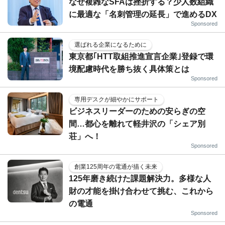
なぜ複雑なSFAは挫折する？少人数組織
に最適な「名刺管理の延長」で進めるDX
Sponsored
選ばれる企業になるために
東京都｢HTT取組推進宣言企業｣登録で環
境配慮時代を勝ち抜く具体策とは
Sponsored
専用デスクが細やかにサポート
ビジネスリーダーのための安らぎの空
間…都心を離れて軽井沢の「シェア別
荘」へ！
Sponsored
創業125周年の電通が描く未来
125年磨き続けた課題解決力。多様な人
財の才能を掛け合わせて挑む、これから
の電通
Sponsored