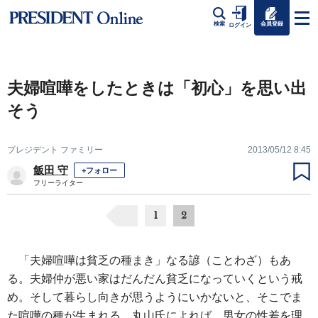
会員登録
検索
ログイン
夫婦喧嘩をしたときは「初心」を思い出
そう
プレジデント ファミリー
2013/05/12 8:45
飯田 守
+フォロー
フリーライター
1
2
「夫婦喧嘩は貧乏の種まき」なる諺（ことわざ）もあ
る。夫婦仲が悪い家はだんだん貧乏になっていくという戒
め。そして暮らし向きが思うようにいかないと、そこでま
た喧嘩の種が生まれる。丸山氏によれば、男女の性差を理