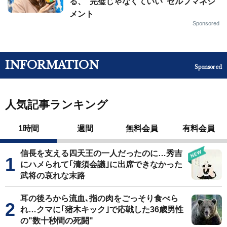
る、“完璧じゃなくていい”セルフマネジ
メント
Sponsored
INFORMATION
Sponsored
人気記事ランキング
1時間
週間
無料会員
有料会員
信長を支える四天王の一人だったのに…秀吉
にハメられて｢清須会議｣に出席できなかった
武将の哀れな末路
耳の後ろから流血､指の肉をごっそり食べら
れ…クマに｢猪木キック｣で応戦した36歳男性
の"数十秒間の死闘"