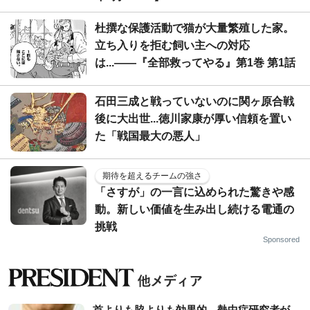
杜撰な保護活動で猫が大量繁殖した家。
立ち入りを拒む飼い主への対応
は...――『全部救ってやる』第1巻 第1話
石田三成と戦っていないのに関ヶ原合戦
後に大出世...徳川家康が厚い信頼を置い
た「戦国最大の悪人」
期待を超えるチームの強さ
「さすが」の一言に込められた驚きや感
動。新しい価値を生み出し続ける電通の
挑戦
Sponsored
首よりも脇よりも効果的…熱中症研究者が