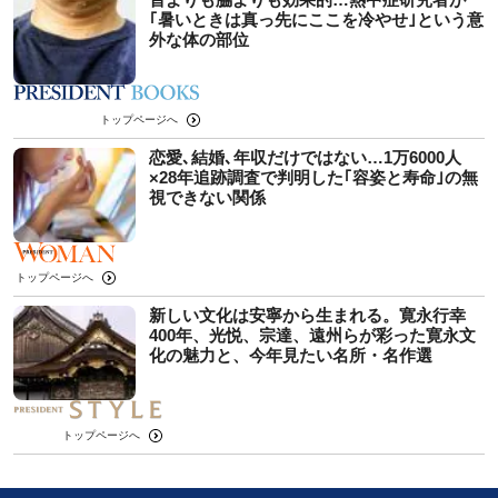
｢暑いときは真っ先にここを冷やせ｣という意
外な体の部位
トップページへ
恋愛､結婚､年収だけではない…1万6000人
×28年追跡調査で判明した｢容姿と寿命｣の無
視できない関係
トップページへ
新しい文化は安寧から生まれる。寛永行幸
400年、光悦、宗達、遠州らが彩った寛永文
化の魅力と、今年見たい名所・名作選
トップページへ