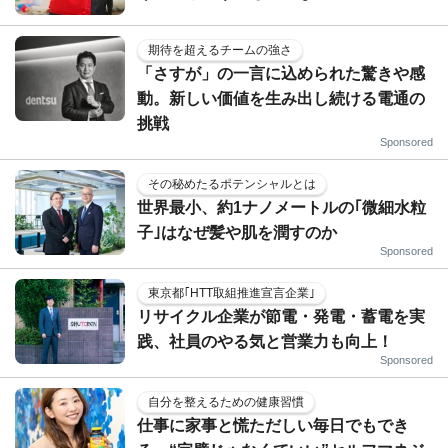
期待を超えるチームの強さ
「さすが」の一言に込められた驚きや感
動。新しい価値を生み出し続ける電通の
挑戦
Sponsored
その秘めたるポテンシャルとは
世界最小、約1ナノメートルの｢微細水粒
子｣はなぜ髪や肌を潤すのか
Sponsored
東京都｢HTT取組推進宣言企業｣
リサイクル企業が節電・発電・蓄電を実
践、社員のやる気と営業力も向上！
Sponsored
自分を整えるための健康習慣
仕事に家事と慌ただしい毎日でもでき