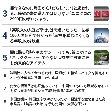
襟付きなのに周囲から｢だらしない｣と思われ
る…帰省の際に選んではいけない｢ユニクロの
2990円のポロシャツ｣
｢高収入の人ほど幸せ｣は間違いだった…世界
160カ国研究で分かった｢幸福を感じにくくな
る年収｣の分岐点
額に貼る｢熱を冷ますシート｣でも､首にかける
｢ネッククーラー｣でもない…熱中症対策に最
も効果的なアイテム
味噌汁に入れて食べるだけ…医師が｢血糖値スパイクを抑える｣
という冷蔵庫に常備したい食材
だから習近平は心底焦っている…中国のITもEVも壊滅させる力
を持つ日本が世界シェア8割を握る"素材"の名前
米国は曖昧､韓国は冷ややかだったが…習近平を激怒させた高
市発言に｢無言の支持｣を示した国の｢大胆な手法｣