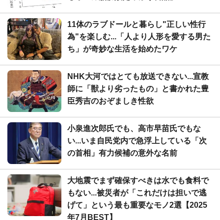
11体のラブドールと暮らし"正しい性行
為"を楽しむ...「人より人形を愛する男た
ち」が奇妙な生活を始めたワケ
NHK大河ではとても放送できない...宣教
師に「獣より劣ったもの」と書かれた豊
臣秀吉のおぞましき性欲
小泉進次郎氏でも、高市早苗氏でもな
い...いま自民党内で急浮上している「次
の首相」有力候補の意外な名前
大地震でまず確保すべきは水でも食料で
もない...被災者が「これだけは担いで逃
げて」という最も重要なモノ2選【2025
年7月BEST】