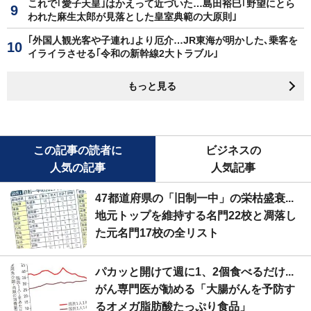
これで｢愛子天皇｣はかえって近づいた…島田裕巳｢野望にとら
われた麻生太郎が見落とした皇室典範の大原則｣
｢外国人観光客や子連れ｣より厄介…JR東海が明かした､乗客を
イライラさせる｢令和の新幹線2大トラブル｣
もっと見る
この記事の読者に
ビジネスの
人気の記事
人気記事
47都道府県の「旧制一中」の栄枯盛衰...
地元トップを維持する名門22校と凋落し
た元名門17校の全リスト
パカッと開けて週に1、2個食べるだけ...
がん専門医が勧める「大腸がんを予防す
るオメガ脂肪酸たっぷり食品」