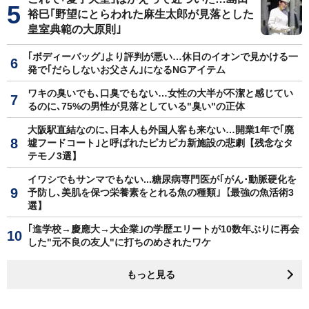
裕巳｢野望にとらわれた麻生太郎が見落とした
皇室典範の大原則｣
｢ボディーバッグ｣より評判が悪い…休日のイオンで見かける一
発で｢だらしないお父さん｣になるNGアイテム
ワキの臭いでも､口臭でもない…女性の大半が不潔と感じてい
るのに､75%の男性が見落としている"臭い"の正体
大阪駅直結なのに､日本人も外国人客も来ない…開業1年で｢廃
墟フードコート｣と呼ばれたピカピカ新施設の悲劇【残念なタ
テモノ3選】
イワシでもサンマでもない...糖尿病専門医が｢がん･動脈硬化を
予防し､美肌を保つ栄養素をとれる魚の種類｣【最強の魚活術3
選】
｢進学校→慶應大→大企業｣の学歴エリートが10数年ぶりに再会
した"元不良の友人"に打ちのめされたワケ
もっと見る