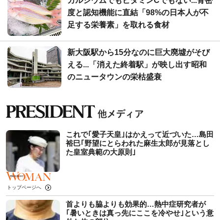
カルシウムでもビタミンCでもない...骨密
度と認知機能に直結「98%の日本人が不
足する栄養素」を取れる食材
新大阪駅から15分なのに巨大廃墟がそび
える...「消えた終着駅」が映し出す昭和
のニュータウンの栄枯盛衰
これで｢愛子天皇｣はかえって近づいた…島田
裕巳｢野望にとらわれた麻生太郎が見落とし
た皇室典範の大原則｣
トップページへ
首よりも脇よりも効果的…熱中症研究者が
｢暑いときは真っ先にここを冷やせ｣という意