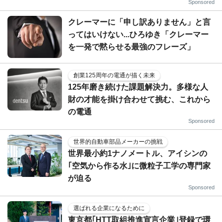
Sponsored
クレーマーに「申し訳ありません」と言
ってはいけない...ひろゆき「クレーマー
を一発で黙らせる最強のフレーズ」
創業125周年の電通が描く未来
125年磨き続けた課題解決力。多様な人
財の才能を掛け合わせて挑む、これから
の電通
Sponsored
世界的自動車部品メーカーの挑戦
世界最小約1ナノメートル、アイシンの
｢空気から作る水｣に微粒子工学の専門家
が迫る
Sponsored
選ばれる企業になるために
東京都｢HTT取組推進宣言企業｣登録で環