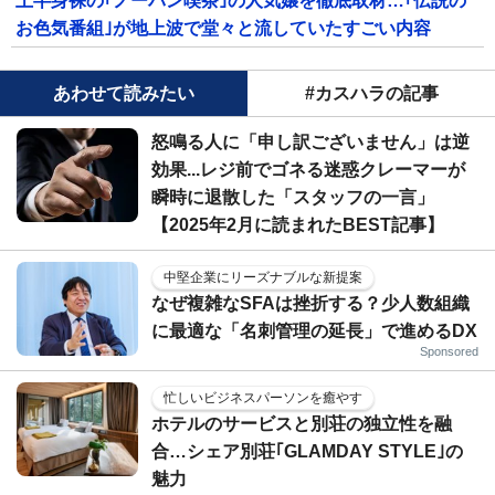
上半身裸の｢ノーパン喫茶｣の人気嬢を徹底取材…｢伝説の
お色気番組｣が地上波で堂々と流していたすごい内容
あわせて読みたい
#カスハラの記事
怒鳴る人に「申し訳ございません」は逆
効果...レジ前でゴネる迷惑クレーマーが
瞬時に退散した「スタッフの一言」
【2025年2月に読まれたBEST記事】
中堅企業にリーズナブルな新提案
なぜ複雑なSFAは挫折する？少人数組織
に最適な「名刺管理の延長」で進めるDX
Sponsored
忙しいビジネスパーソンを癒やす
ホテルのサービスと別荘の独立性を融
合…シェア別荘｢GLAMDAY STYLE｣の
魅力