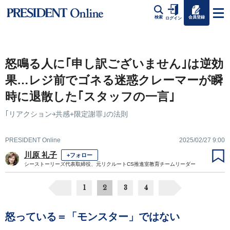
会員登録
検索
ログイン
怒鳴る人に｢申し訳ございません｣は逆効
果…レジ前でゴネる迷惑クレーマーが瞬
時に退散した｢スタッフの一言｣
｢リアクション￫共感+限定謝罪｣の法則
PRESIDENT Online
2025/02/27 9:00
川原 礼子
+フォロー
シーストーリーズ代表取締役、元リクルートCS推進室教育チームリーダー
1
2
3
4
怒っている＝「モンスター」ではない