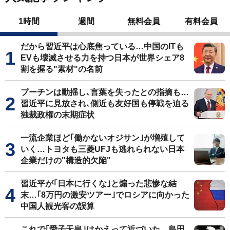
1時間
週間
無料会員
有料会員
だから習近平は心底焦っている…中国のITも
EVも壊滅させる力を持つ日本が世界シェア8
割を握る"素材"の名前
プーチンは動揺し､言葉を失ったとの指摘も…
習近平に見放され､側近も友好国も停戦を迫る
独裁政権の末期症状
一流企業ほど｢働かないオジサン｣が増殖して
いく…トヨタも三菱UFJも逃れられない日本
企業だけの"構造的欠陥"
習近平が｢日本に行くな｣と煽った悲惨な結
末…｢8万円の激安ツアー｣でロシアに向かった
中国人観光客の誤算
これで｢愛子天皇｣はかえって近づいた…島田