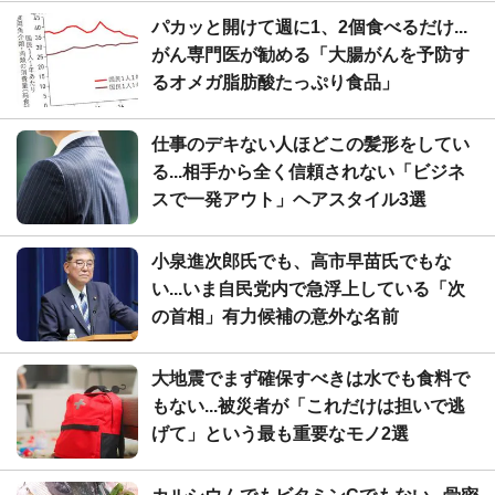
パカッと開けて週に1、2個食べるだけ...
がん専門医が勧める「大腸がんを予防す
るオメガ脂肪酸たっぷり食品」
仕事のデキない人ほどこの髪形をしてい
る...相手から全く信頼されない「ビジネ
スで一発アウト」ヘアスタイル3選
小泉進次郎氏でも、高市早苗氏でもな
い...いま自民党内で急浮上している「次
の首相」有力候補の意外な名前
大地震でまず確保すべきは水でも食料で
もない...被災者が「これだけは担いで逃
げて」という最も重要なモノ2選