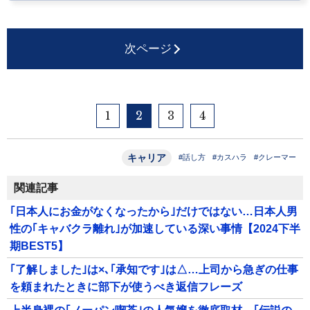
次ページ
1
2
3
4
キャリア
#話し方
#カスハラ
#クレーマー
関連記事
｢日本人にお金がなくなったから｣だけではない…日本人男
性の｢キャバクラ離れ｣が加速している深い事情【2024下半
期BEST5】
｢了解しました｣は×､｢承知です｣は△…上司から急ぎの仕事
を頼まれたときに部下が使うべき返信フレーズ