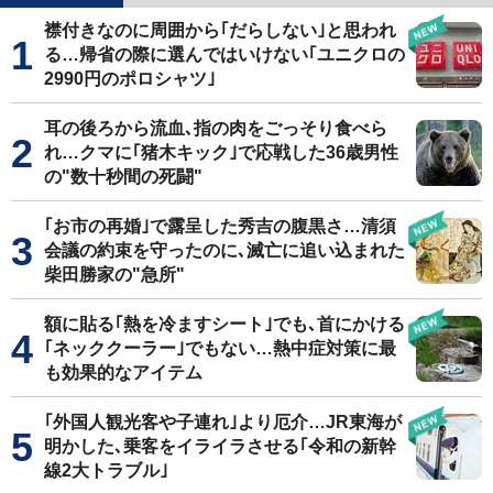
襟付きなのに周囲から｢だらしない｣と思われ
る…帰省の際に選んではいけない｢ユニクロの
2990円のポロシャツ｣
耳の後ろから流血､指の肉をごっそり食べら
れ…クマに｢猪木キック｣で応戦した36歳男性
の"数十秒間の死闘"
｢お市の再婚｣で露呈した秀吉の腹黒さ…清須
会議の約束を守ったのに､滅亡に追い込まれた
柴田勝家の"急所"
額に貼る｢熱を冷ますシート｣でも､首にかける
｢ネッククーラー｣でもない…熱中症対策に最
も効果的なアイテム
｢外国人観光客や子連れ｣より厄介…JR東海が
明かした､乗客をイライラさせる｢令和の新幹
線2大トラブル｣