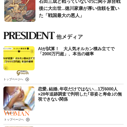
石田三成と戦っていないのに関ヶ原合戦
後に大出世...徳川家康が厚い信頼を置い
た「戦国最大の悪人」
AIが試算！ 大人気オルカン積み立てで
「2000万円超」、本当の確率
トップページへ
恋愛､結婚､年収だけではない…1万6000人
×28年追跡調査で判明した｢容姿と寿命｣の無
視できない関係
トップページへ