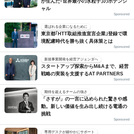
が生んだ｢世界最小の水粒子｣のポテンシ
ャル
Sponsored
選ばれる企業になるために
東京都｢HTT取組推進宣言企業｣登録で環
境配慮時代を勝ち抜く具体策とは
Sponsored
新規事業開発を経営アジェンダへ
スタートアップ探索からM&Aまで、経営
戦略の実装を支援するAT PARTNERS
Sponsored
期待を超えるチームの強さ
「さすが」の一言に込められた驚きや感
動。新しい価値を生み出し続ける電通の
挑戦
Sponsored
専用デスクが細やかにサポート