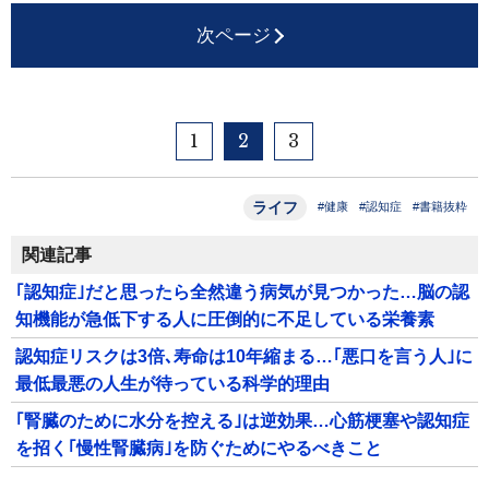
次ページ
1
2
3
ライフ
#健康
#認知症
#書籍抜粋
関連記事
｢認知症｣だと思ったら全然違う病気が見つかった…脳の認
知機能が急低下する人に圧倒的に不足している栄養素
認知症リスクは3倍､寿命は10年縮まる…｢悪口を言う人｣に
最低最悪の人生が待っている科学的理由
｢腎臓のために水分を控える｣は逆効果…心筋梗塞や認知症
を招く｢慢性腎臓病｣を防ぐためにやるべきこと