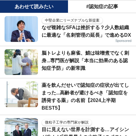
あわせて読みたい
#認知症の記事
中堅企業にリーズナブルな新提案
なぜ複雑なSFAは挫折する？少人数組織
に最適な「名刺管理の延長」で進めるDX
Sponsored
脳トレよりも麻雀、鯖は味噌煮でなく刺
身...専門医が解説「本当に効果のある認
知症予防」の新常識
薬を飲んだせいで認知症の症状が出てし
まった...高齢者が避けるべき「認知症を
誘発する薬」の名前【2024上半期
BEST5】
微粒子工学の専門家が解説
目に見えない世界を計測する…アイシン