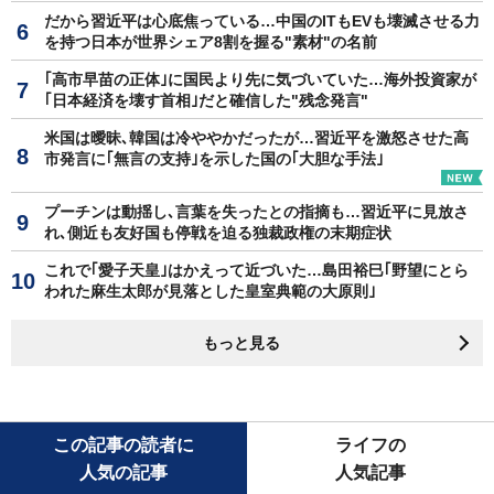
だから習近平は心底焦っている…中国のITもEVも壊滅させる力
を持つ日本が世界シェア8割を握る"素材"の名前
｢高市早苗の正体｣に国民より先に気づいていた…海外投資家が
｢日本経済を壊す首相｣だと確信した"残念発言"
米国は曖昧､韓国は冷ややかだったが…習近平を激怒させた高
市発言に｢無言の支持｣を示した国の｢大胆な手法｣
プーチンは動揺し､言葉を失ったとの指摘も…習近平に見放さ
れ､側近も友好国も停戦を迫る独裁政権の末期症状
これで｢愛子天皇｣はかえって近づいた…島田裕巳｢野望にとら
われた麻生太郎が見落とした皇室典範の大原則｣
もっと見る
この記事の読者に
ライフの
人気の記事
人気記事