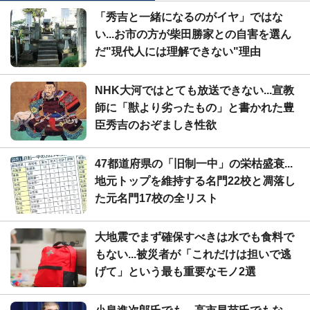
「秀吉と一緒になるのがイヤ」ではな
い...お市の方が柴田勝家との自害を選ん
だ"現代人には理解できない"理由
NHK大河ではとても放送できない...宣教
師に「獣より劣ったもの」と書かれた豊
臣秀吉のおぞましき性欲
47都道府県の「旧制一中」の栄枯盛衰...
地元トップを維持する名門22校と凋落し
た元名門17校の全リスト
大地震でまず確保すべきは水でも食料で
もない...被災者が「これだけは担いで逃
げて」という最も重要なモノ2選