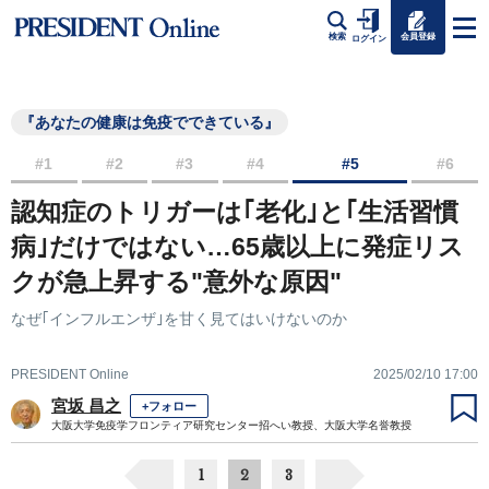
会員登録
検索
ログイン
『あなたの健康は免疫でできている』
#1
#2
#3
#4
#5
#6
認知症のトリガーは｢老化｣と｢生活習慣
病｣だけではない…65歳以上に発症リス
クが急上昇する"意外な原因"
なぜ｢インフルエンザ｣を甘く見てはいけないのか
PRESIDENT Online
2025/02/10 17:00
宮坂 昌之
+フォロー
大阪大学免疫学フロンティア研究センター招へい教授、大阪大学名誉教授
1
2
3