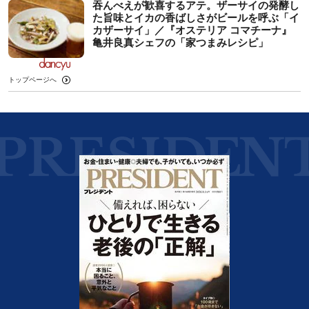
吞んべえが歓喜するアテ。ザーサイの発酵し
た旨味とイカの香ばしさがビールを呼ぶ「イ
カザーサイ」／『オステリア コマチーナ』
⻲井良真シェフの「家つまみレシピ」
トップページへ