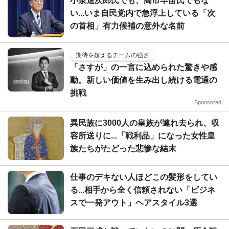
小泉進次郎氏でも、高市早苗氏でもな
い...いま自民党内で急浮上している「次
の首相」有力候補の意外な名前
期待を超えるチームの強さ
「さすが」の一言に込められた驚きや感
動。新しい価値を生み出し続ける電通の
挑戦
Sponsored
異民族に3000人の皇族が連れ去られ、収
容所送りに...「戦利品」になった女性皇
族たちがたどった悲惨な結末
仕事のデキない人ほどこの髪形をしてい
る...相手から全く信頼されない「ビジネ
スで一発アウト」ヘアスタイル3選