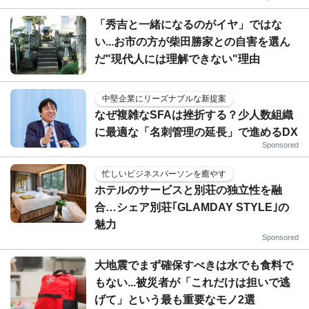
「秀吉と一緒になるのがイヤ」ではな
い...お市の方が柴田勝家との自害を選ん
だ"現代人には理解できない"理由
中堅企業にリーズナブルな新提案
なぜ複雑なSFAは挫折する？少人数組織
に最適な「名刺管理の延長」で進めるDX
Sponsored
忙しいビジネスパーソンを癒やす
ホテルのサービスと別荘の独立性を融
合…シェア別荘｢GLAMDAY STYLE｣の
魅力
Sponsored
大地震でまず確保すべきは水でも食料で
もない...被災者が「これだけは担いで逃
げて」という最も重要なモノ2選