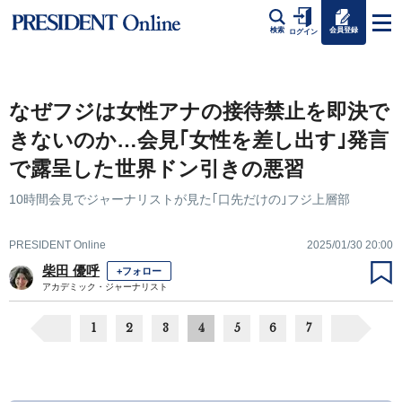
会員登録
検索
ログイン
なぜフジは女性アナの接待禁止を即決で
きないのか…会見｢女性を差し出す｣発言
で露呈した世界ドン引きの悪習
10時間会見でジャーナリストが見た｢口先だけの｣フジ上層部
PRESIDENT Online
2025/01/30 20:00
柴田 優呼
+フォロー
アカデミック・ジャーナリスト
1
2
3
4
5
6
7