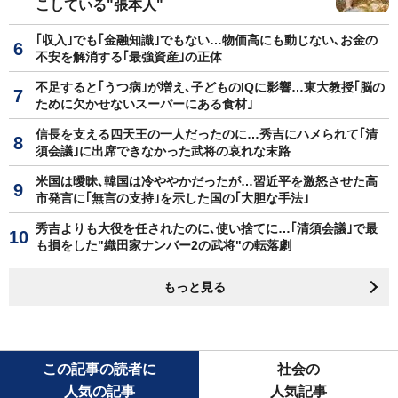
こしている"張本人"
｢収入｣でも｢金融知識｣でもない…物価高にも動じない､お金の
不安を解消する｢最強資産｣の正体
不足すると｢うつ病｣が増え､子どものIQに影響…東大教授｢脳の
ために欠かせないスーパーにある食材｣
信長を支える四天王の一人だったのに…秀吉にハメられて｢清
須会議｣に出席できなかった武将の哀れな末路
米国は曖昧､韓国は冷ややかだったが…習近平を激怒させた高
市発言に｢無言の支持｣を示した国の｢大胆な手法｣
秀吉よりも大役を任されたのに､使い捨てに…｢清須会議｣で最
も損をした"織田家ナンバー2の武将"の転落劇
もっと見る
この記事の読者に
社会の
人気の記事
人気記事