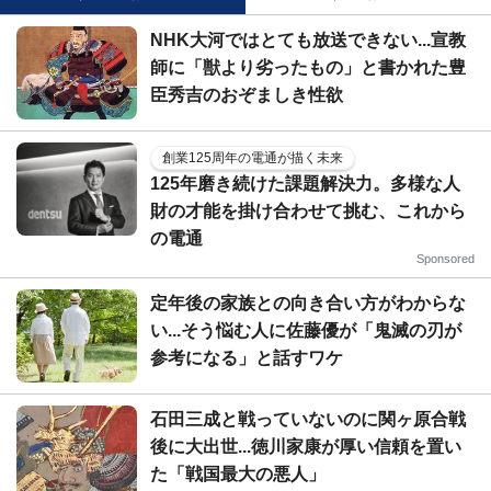
NHK大河ではとても放送できない...宣教
師に「獣より劣ったもの」と書かれた豊
臣秀吉のおぞましき性欲
創業125周年の電通が描く未来
125年磨き続けた課題解決力。多様な人
財の才能を掛け合わせて挑む、これから
の電通
Sponsored
定年後の家族との向き合い方がわからな
い...そう悩む人に佐藤優が「鬼滅の刃が
参考になる」と話すワケ
石田三成と戦っていないのに関ヶ原合戦
後に大出世...徳川家康が厚い信頼を置い
た「戦国最大の悪人」