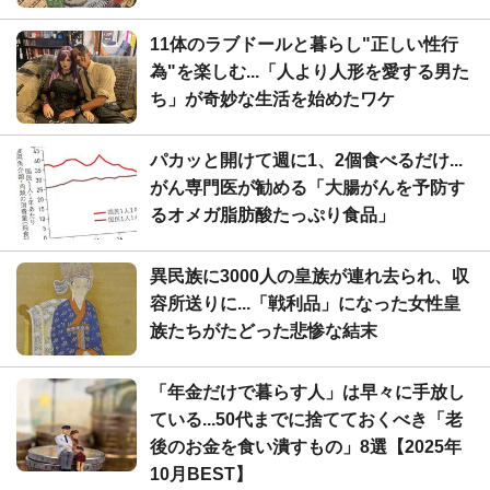
11体のラブドールと暮らし"正しい性行
為"を楽しむ...「人より人形を愛する男た
ち」が奇妙な生活を始めたワケ
パカッと開けて週に1、2個食べるだけ...
がん専門医が勧める「大腸がんを予防す
るオメガ脂肪酸たっぷり食品」
異民族に3000人の皇族が連れ去られ、収
容所送りに...「戦利品」になった女性皇
族たちがたどった悲惨な結末
「年金だけで暮らす人」は早々に手放し
ている...50代までに捨てておくべき「老
後のお金を食い潰すもの」8選【2025年
10月BEST】