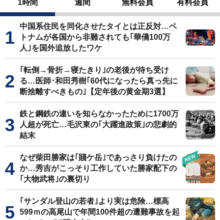
1時間
週間
無料会員
有料会員
中国系住民を同化させたタイとは正反対…ベ
トナムが各国から非難されても｢華僑100万
人｣を国外追放したワケ
｢転倒→骨折→寝たきり｣の老後が待ち受け
る…医師･和田秀樹｢60代になったら真っ先に
断捨離すべきもの｣【定年後の黄金期3選】
鉄と鋼鉄の違いを知らなかったために1700万
人超が死亡…毛沢東の｢大躍進政策｣の悲劇的
結末
なぜ柴田勝家は｢賤ケ岳｣であっさり負けたの
か…秀吉がこっそり工作していた勝家配下の
｢大物武将｣の裏切り
｢サンダル登山の若者｣より実は危険…標高
599ｍの高尾山で年間100件超の遭難事故を起