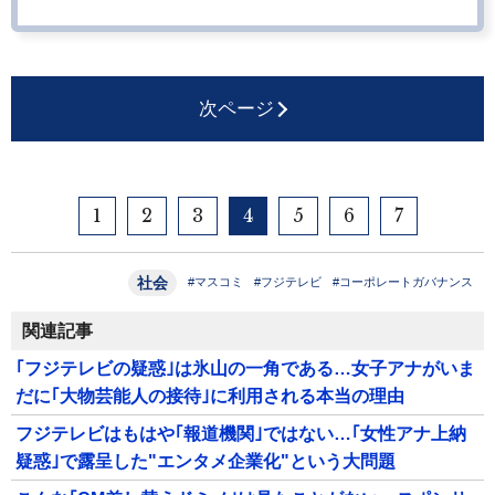
次ページ
1
2
3
4
5
6
7
社会
#マスコミ
#フジテレビ
#コーポレートガバナンス
関連記事
｢フジテレビの疑惑｣は氷山の一角である…女子アナがいま
だに｢大物芸能人の接待｣に利用される本当の理由
フジテレビはもはや｢報道機関｣ではない…｢女性アナ上納
疑惑｣で露呈した"エンタメ企業化"という大問題