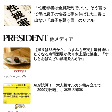
「性犯罪者は全員死刑でいい」そう言っ
て母は息子の性器に手を伸ばした...表に
出ない「息子を襲う母」のリアル
【握りは88円から、つまみも充実】毎日通い
たくなる寿司酒場が代々木上原に誕生。「す
しとおばんざい酒場ゑんがわ」
トップページへ
AIが試算！ 大人気オルカン積み立てで
「2000万円超」、本当の確率