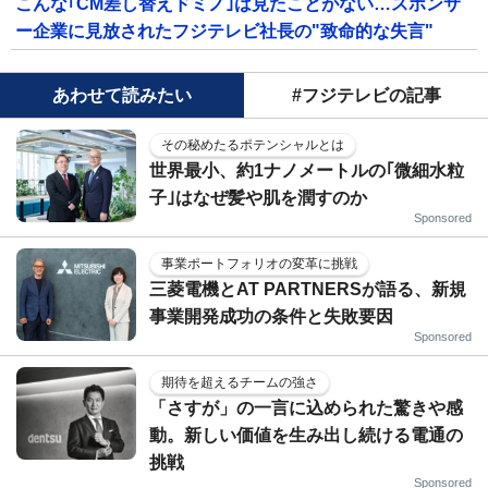
こんな｢CM差し替えドミノ｣は見たことがない…スポンサ
ー企業に見放されたフジテレビ社長の"致命的な失言"
あわせて読みたい
#フジテレビの記事
その秘めたるポテンシャルとは
世界最小、約1ナノメートルの｢微細水粒
子｣はなぜ髪や肌を潤すのか
Sponsored
事業ポートフォリオの変革に挑戦
三菱電機とAT PARTNERSが語る、新規
事業開発成功の条件と失敗要因
Sponsored
期待を超えるチームの強さ
「さすが」の一言に込められた驚きや感
動。新しい価値を生み出し続ける電通の
挑戦
Sponsored