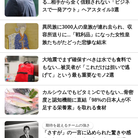
る...相手から全く信頼されない「ビジネ
スで一発アウト」ヘアスタイル3選
異民族に3000人の皇族が連れ去られ、収
容所送りに...「戦利品」になった女性皇
族たちがたどった悲惨な結末
大地震でまず確保すべきは水でも食料で
もない...被災者が「これだけは担いで逃
げて」という最も重要なモノ2選
カルシウムでもビタミンCでもない...骨密
度と認知機能に直結「98%の日本人が不
足する栄養素」を取れる食材
期待を超えるチームの強さ
「さすが」の一言に込められた驚きや感