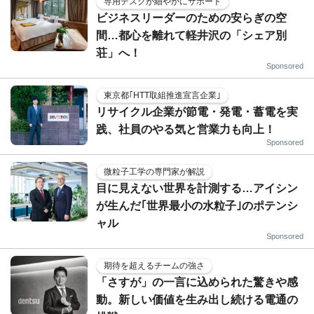
専用デスクが細やかにサポート
ビジネスリーダーのための安らぎの空
間…都心を離れて軽井沢の「シェア別
荘」へ！
Sponsored
東京都｢HTT取組推進宣言企業｣
リサイクル企業が節電・発電・蓄電を実
践、社員のやる気と営業力も向上！
Sponsored
微粒子工学の専門家が解説
目に見えない世界を計測する…アイシン
が生んだ｢世界最小の水粒子｣のポテンシ
ャル
Sponsored
期待を超えるチームの強さ
「さすが」の一言に込められた驚きや感
動。新しい価値を生み出し続ける電通の