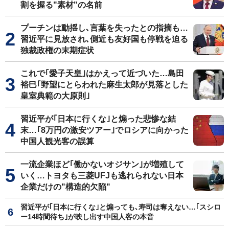
割を握る"素材"の名前
プーチンは動揺し､言葉を失ったとの指摘も…
習近平に見放され､側近も友好国も停戦を迫る
独裁政権の末期症状
これで｢愛子天皇｣はかえって近づいた…島田
裕巳｢野望にとらわれた麻生太郎が見落とした
皇室典範の大原則｣
習近平が｢日本に行くな｣と煽った悲惨な結
末…｢8万円の激安ツアー｣でロシアに向かった
中国人観光客の誤算
一流企業ほど｢働かないオジサン｣が増殖して
いく…トヨタも三菱UFJも逃れられない日本
企業だけの"構造的欠陥"
習近平が｢日本に行くな｣と煽っても､寿司は奪えない…｢スシロ
ー14時間待ち｣が映し出す中国人客の本音