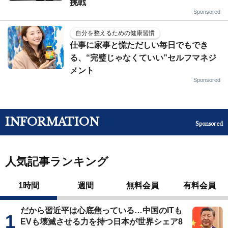
挑戦
Sponsored
自分を整えるための健康習慣
仕事に家事と慌ただしい毎日でもでき
る、“完璧じゃなくていい”セルフマネジ
メント
Sponsored
INFORMATION
Sponsored
人気記事ランキング
1時間
週間
無料会員
有料会員
だから習近平は心底焦っている…中国のITも
EVも壊滅させる力を持つ日本が世界シェア8