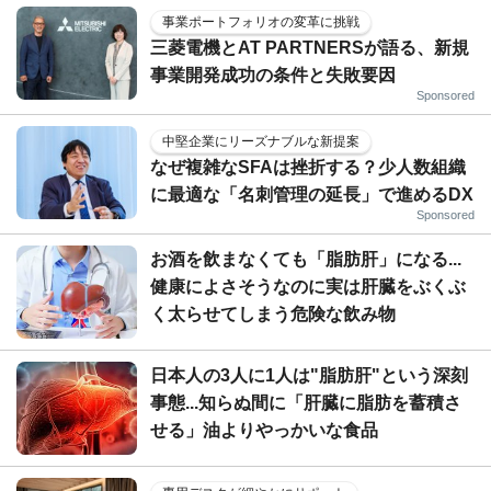
事業ポートフォリオの変革に挑戦
三菱電機とAT PARTNERSが語る、新規
事業開発成功の条件と失敗要因
Sponsored
中堅企業にリーズナブルな新提案
なぜ複雑なSFAは挫折する？少人数組織
に最適な「名刺管理の延長」で進めるDX
Sponsored
お酒を飲まなくても「脂肪肝」になる...
健康によさそうなのに実は肝臓をぶくぶ
く太らせてしまう危険な飲み物
日本人の3人に1人は"脂肪肝"という深刻
事態...知らぬ間に「肝臓に脂肪を蓄積さ
せる」油よりやっかいな食品