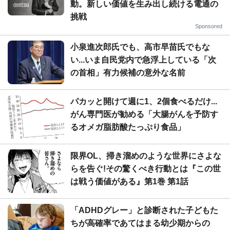
動。新しい価値を生み出し続ける電通の
挑戦
Sponsored
小泉進次郎氏でも、高市早苗氏でもな
い...いま自民党内で急浮上している「次
の首相」有力候補の意外な名前
パカッと開けて週に1、2個食べるだけ...
がん専門医が勧める「大腸がんを予防す
るオメガ脂肪酸たっぷり食品」
限界OL、掃き溜めのような世界にさよな
らを告ぐ!その驚くべき行動とは『この世
は戦う価値がある』第1巻 第1話
「ADHDグレー」と診断された子どもた
ちが高確率であてはまる幼少期からの