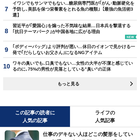
イワシでもサンマでもない...糖尿病専門医が｢がん･動脈硬化を
予防し､美肌を保つ栄養素をとれる魚の種類｣【最強の魚活術3
選】
習近平が｢愛国心｣を煽った不気味な結果…日本兵を撃退する
｢抗日テーマパーク｣が中国各地に広がる理由
｢ボディーバッグ｣より評判が悪い…休日のイオンで見かける一
発で｢だらしないお父さん｣になるNGアイテム
ワキの臭いでも､口臭でもない…女性の大半が不潔と感じてい
るのに､75%の男性が見落としている"臭い"の正体
もっと見る
この記事の読者に
ライフの
人気の記事
人気記事
仕事のデキない人ほどこの髪形をしてい