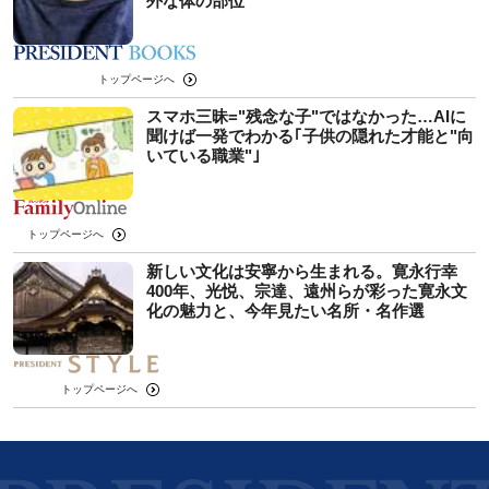
外な体の部位
トップページへ
スマホ三昧="残念な子"ではなかった…AIに
聞けば一発でわかる｢子供の隠れた才能と"向
いている職業"｣
トップページへ
新しい文化は安寧から生まれる。寛永行幸
400年、光悦、宗達、遠州らが彩った寛永文
化の魅力と、今年見たい名所・名作選
トップページへ