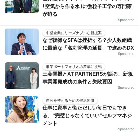
｢空気から作る水｣に微粒子工学の専門家
が迫る
Sponsored
中堅企業にリーズナブルな新提案
なぜ複雑なSFAは挫折する？少人数組織
に最適な「名刺管理の延長」で進めるDX
Sponsored
事業ポートフォリオの変革に挑戦
三菱電機とAT PARTNERSが語る、新規
事業開発成功の条件と失敗要因
Sponsored
自分を整えるための健康習慣
仕事に家事と慌ただしい毎日でもでき
る、“完璧じゃなくていい”セルフマネジ
メント
Sponsored