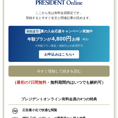
ここから先は有料会員限定です。
登録すると今すぐ全文と関連記事が読めます。
夏の入会応援キャンペーン実施中
8/31まで
4,800円
年額プランが
お得
（税込）
※年額プラン限定／他割引との併用不可
お申込みはこちら
今すぐ登録して続きを読む
（
最初の7日間無料
・無料期間内はいつでも解約可）
プレジデントオンライン有料会員の4つの特典
広告最小化で快適な閲覧