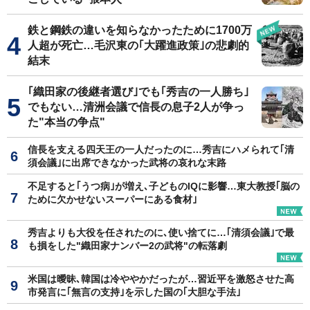
鉄と鋼鉄の違いを知らなかったために1700万
人超が死亡…毛沢東の｢大躍進政策｣の悲劇的
結末
｢織田家の後継者選び｣でも｢秀吉の一人勝ち｣
でもない…清洲会議で信長の息子2人が争っ
た"本当の争点"
信長を支える四天王の一人だったのに…秀吉にハメられて｢清
須会議｣に出席できなかった武将の哀れな末路
不足すると｢うつ病｣が増え､子どものIQに影響…東大教授｢脳の
ために欠かせないスーパーにある食材｣
秀吉よりも大役を任されたのに､使い捨てに…｢清須会議｣で最
も損をした"織田家ナンバー2の武将"の転落劇
米国は曖昧､韓国は冷ややかだったが…習近平を激怒させた高
市発言に｢無言の支持｣を示した国の｢大胆な手法｣