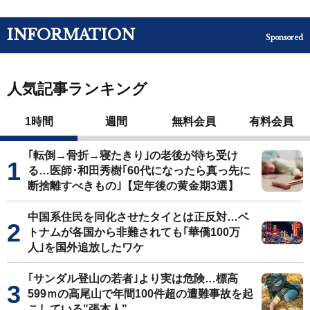
INFORMATION
Sponsored
人気記事ランキング
1時間
週間
無料会員
有料会員
｢転倒→骨折→寝たきり｣の老後が待ち受け
る…医師･和田秀樹｢60代になったら真っ先に
断捨離すべきもの｣【定年後の黄金期3選】
中国系住民を同化させたタイとは正反対…ベ
トナムが各国から非難されても｢華僑100万
人｣を国外追放したワケ
｢サンダル登山の若者｣より実は危険…標高
599ｍの高尾山で年間100件超の遭難事故を起
こしている"張本人"