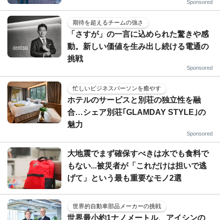
Sponsored
期待を超えるチームの強さ
「さすが」の一言に込められた驚きや感
動。新しい価値を生み出し続ける電通の
挑戦
Sponsored
忙しいビジネスパーソンを癒やす
ホテルのサービスと別荘の独立性を融
合…シェア別荘｢GLAMDAY STYLE｣の
魅力
Sponsored
大地震でまず確保すべきは水でも食料で
もない...被災者が「これだけは担いで逃
げて」という最も重要なモノ2選
世界的自動車部品メーカーの挑戦
世界最小約1ナノメートル、アイシンの