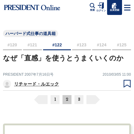
会員登録
検索
ログイン
ハーバード式仕事の道具箱
#120
#121
#122
#123
#124
#125
なぜ「直感」を使うとうまくいくのか
PRESIDENT 2007年7月16日号
2010/03/05 11:00
リチャード・ルエック
1
2
3