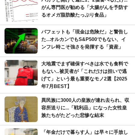
がん専門医が勧める「大腸がんを予防す
るオメガ脂肪酸たっぷり食品」
バフェットも「現金は危険だ」と警告し
た...オルカンでもS&P500でもない、イ
ンフレ時こそ強さを発揮する「資産」
大地震でまず確保すべきは水でも食料で
もない...被災者が「これだけは担いで逃
げて」という最も重要なモノ2選【2025
年7月BEST】
異民族に3000人の皇族が連れ去られ、収
容所送りに...「戦利品」になった女性皇
族たちがたどった悲惨な結末
「年金だけで暮らす人」は早々に手放し