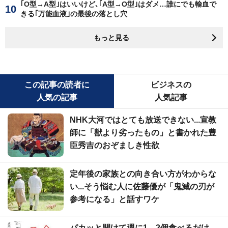
｢O型→A型｣はいいけど､｢A型→O型｣はダメ…誰にでも輸血で
きる｢万能血液｣の最後の落とし穴
もっと見る
この記事の読者に
ビジネスの
人気の記事
人気記事
NHK大河ではとても放送できない...宣教
師に「獣より劣ったもの」と書かれた豊
臣秀吉のおぞましき性欲
定年後の家族との向き合い方がわからな
い...そう悩む人に佐藤優が「鬼滅の刃が
参考になる」と話すワケ
パカッと開けて週に1、2個食べるだけ...