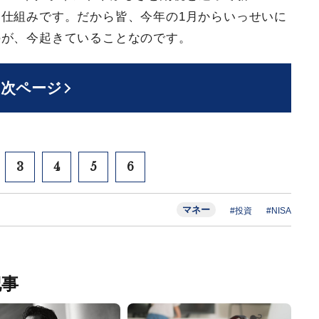
仕組みです。だから皆、今年の1月からいっせいに
のが、今起きていることなのです。
次ページ
3
4
5
6
マネー
#投資
#NISA
記事