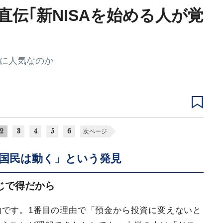
伝｢新NISAを始める人が覚
んなに人気なのか
2
3
4
5
6
次ページ
国民は動く」という発見
じで得だから
由です。1番目の理由で「預金から投資に変えないと