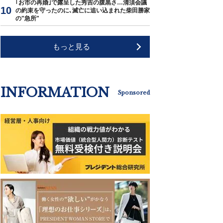
｢お市の再婚｣で露呈した秀吉の腹黒さ…清須会議
の約束を守ったのに､滅亡に追い込まれた柴田勝家
の"急所"
もっと見る
INFORMATION
Sponsored