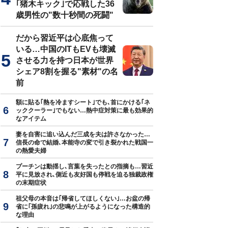
｢猪木キック｣で応戦した36
歳男性の"数十秒間の死闘"
だから習近平は心底焦って
いる…中国のITもEVも壊滅
させる力を持つ日本が世界
シェア8割を握る"素材"の名
前
額に貼る｢熱を冷ますシート｣でも､首にかける｢ネ
ッククーラー｣でもない…熱中症対策に最も効果的
なアイテム
妻を自害に追い込んだ三成を夫は許さなかった…
信長の命で結婚､本能寺の変で引き裂かれた戦国一
の熱愛夫婦
プーチンは動揺し､言葉を失ったとの指摘も…習近
平に見放され､側近も友好国も停戦を迫る独裁政権
の末期症状
祖父母の本音は｢帰省してほしくない｣…お盆の帰
省に｢孫疲れ｣の悲鳴が上がるようになった構造的
な理由