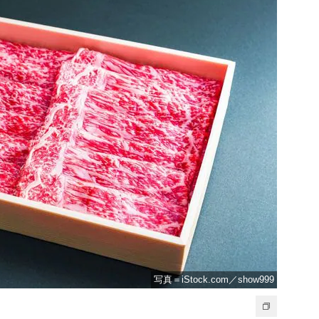
写真＝iStock.com／show999