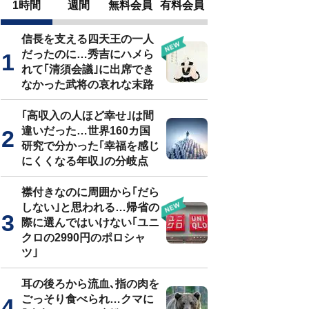
1時間
週間
無料会員
有料会員
信長を支える四天王の一人
だったのに…秀吉にハメら
れて｢清須会議｣に出席でき
なかった武将の哀れな末路
｢高収入の人ほど幸せ｣は間
違いだった…世界160カ国
研究で分かった｢幸福を感じ
にくくなる年収｣の分岐点
襟付きなのに周囲から｢だら
しない｣と思われる…帰省の
際に選んではいけない｢ユニ
クロの2990円のポロシャ
ツ｣
耳の後ろから流血､指の肉を
ごっそり食べられ…クマに