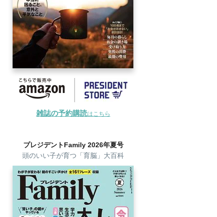
雑誌の予約購読
はこちら
プレジデントFamily 2026年夏号
頭のいい子が育つ「育脳」大百科