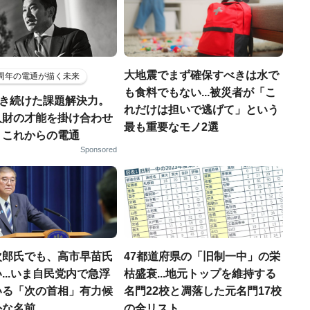
大地震でまず確保すべきは水で
5周年の電通が描く未来
も食料でもない...被災者が「こ
磨き続けた課題解決力。
れだけは担いで逃げて」という
人財の才能を掛け合わせ
最も重要なモノ2選
、これからの電通
Sponsored
次郎氏でも、高市早苗氏
47都道府県の「旧制一中」の栄
...いま自民党内で急浮
枯盛衰...地元トップを維持する
いる「次の首相」有力候
名門22校と凋落した元名門17校
外な名前
の全リスト