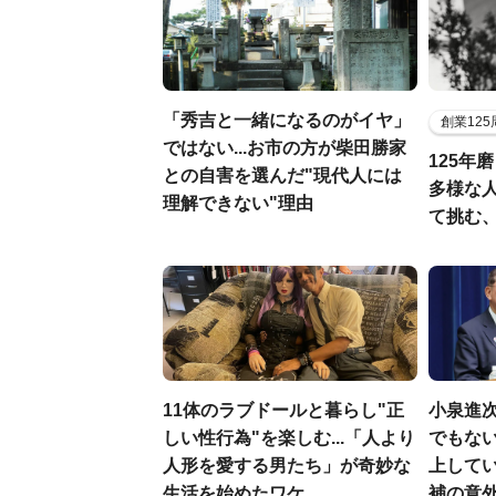
「秀吉と一緒になるのがイヤ」
創業12
ではない...お市の方が柴田勝家
125年
との自害を選んだ"現代人には
多様な
理解できない"理由
て挑む
11体のラブドールと暮らし"正
小泉進
しい性行為"を楽しむ...「人より
でもない
人形を愛する男たち」が奇妙な
上して
生活を始めたワケ
補の意