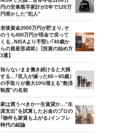
NISAで大損…世帯年収1200万
円の安泰黒字家計が2年で120万
円溶かした"犯人"
老後資金2000万円が貯まり､そ
のうち400万円が現金で戻って
くる...NISAより手堅い｢40歳か
らの資産形成術｣【投資の始め方
3選】
知らないまま働き続けると大損
する…｢収入が減った60～65歳｣
の手取りが最大10%増える"救済
制度"の名前
家は買うべきか一生賃貸か…"生
涯支出"を試算したお金のプロの
｢物件も家賃も上がる｣インフレ
時代の結論