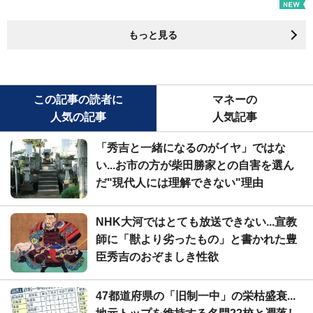
もっと見る
この記事の読者に
マネーの
人気の記事
人気記事
「秀吉と一緒になるのがイヤ」ではな
い...お市の方が柴田勝家との自害を選ん
だ"現代人には理解できない"理由
NHK大河ではとても放送できない...宣教
師に「獣より劣ったもの」と書かれた豊
臣秀吉のおぞましき性欲
47都道府県の「旧制一中」の栄枯盛衰...