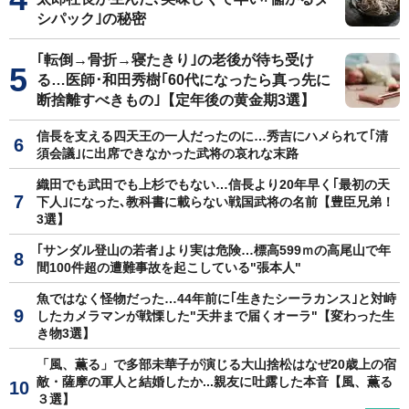
シパック｣の秘密
｢転倒→骨折→寝たきり｣の老後が待ち受け
る…医師･和田秀樹｢60代になったら真っ先に
断捨離すべきもの｣【定年後の黄金期3選】
信長を支える四天王の一人だったのに…秀吉にハメられて｢清
須会議｣に出席できなかった武将の哀れな末路
織田でも武田でも上杉でもない…信長より20年早く｢最初の天
下人｣になった､教科書に載らない戦国武将の名前【豊臣兄弟！
3選】
｢サンダル登山の若者｣より実は危険…標高599ｍの高尾山で年
間100件超の遭難事故を起こしている"張本人"
魚ではなく怪物だった…44年前に｢生きたシーラカンス｣と対峙
したカメラマンが戦慄した"天井まで届くオーラ"【変わった生
き物3選】
「風、薫る」で多部未華子が演じる大山捨松はなぜ20歳上の宿
敵・薩摩の軍人と結婚したか...親友に吐露した本音【風、薫る
３選】