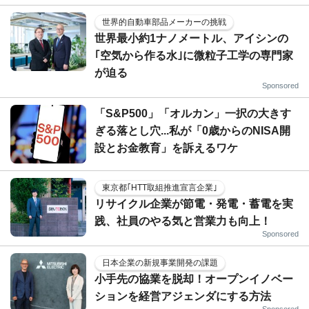
世界的自動車部品メーカーの挑戦
世界最小約1ナノメートル、アイシンの
｢空気から作る水｣に微粒子工学の専門家
が迫る
Sponsored
「S&P500」「オルカン」一択の大きす
ぎる落とし穴...私が「0歳からのNISA開
設とお金教育」を訴えるワケ
東京都｢HTT取組推進宣言企業｣
リサイクル企業が節電・発電・蓄電を実
践、社員のやる気と営業力も向上！
Sponsored
日本企業の新規事業開発の課題
小手先の協業を脱却！オープンイノベー
ションを経営アジェンダにする方法
Sponsored