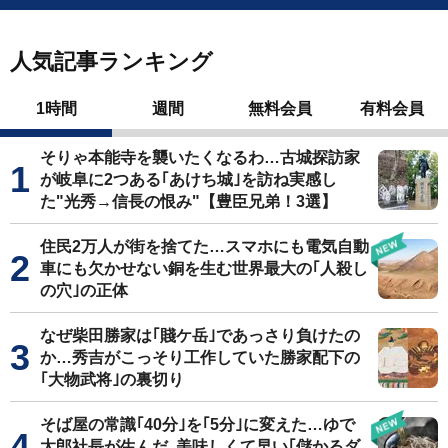
人気記事ランキング
1時間
週間
無料会員
有料会員
そりゃ本能寺を襲いたくなるわ…古城探訪家
が岐阜に2つある｢あけち城｣を訪ね実感し
た"光秀→信長の恨み"【豊臣兄弟！3選】
住民2万人が街を捨てた…スマホにも電気自動
車にも欠かせない銅を生む世界最大の｢人殺し
の穴｣の正体
なぜ柴田勝家は｢賤ケ岳｣であっさり負けたの
か…秀吉がこっそり工作していた勝家配下の
｢大物武将｣の裏切り
そば屋の常識｢40分｣を｢5分｣に変えた…ゆで
太郎社長が生んだ､美味しくて早い｢儲かるダ