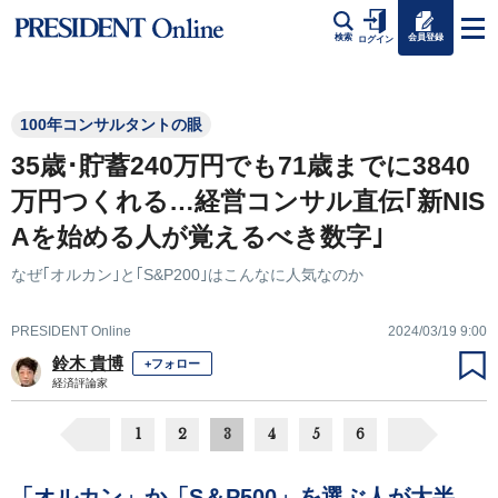
会員登録
検索
ログイン
100年コンサルタントの眼
35歳･貯蓄240万円でも71歳までに3840
万円つくれる…経営コンサル直伝｢新NIS
Aを始める人が覚えるべき数字｣
なぜ｢オルカン｣と｢S&P200｣はこんなに人気なのか
PRESIDENT Online
2024/03/19 9:00
鈴木 貴博
+フォロー
経済評論家
1
2
3
4
5
6
「オルカン」か「S＆P500」を選ぶ人が大半