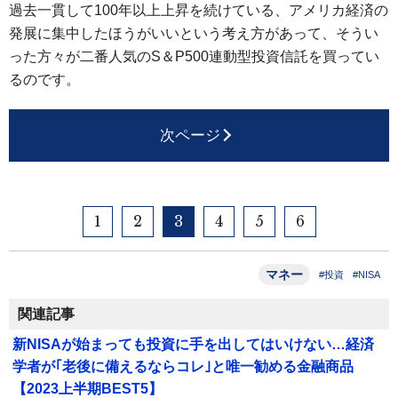
過去一貫して100年以上上昇を続けている、アメリカ経済の
発展に集中したほうがいいという考え方があって、そうい
った方々が二番人気のS＆P500連動型投資信託を買ってい
るのです。
次ページ
1
2
3
4
5
6
マネー
#投資
#NISA
関連記事
新NISAが始まっても投資に手を出してはいけない…経済
学者が｢老後に備えるならコレ｣と唯一勧める金融商品
【2023上半期BEST5】