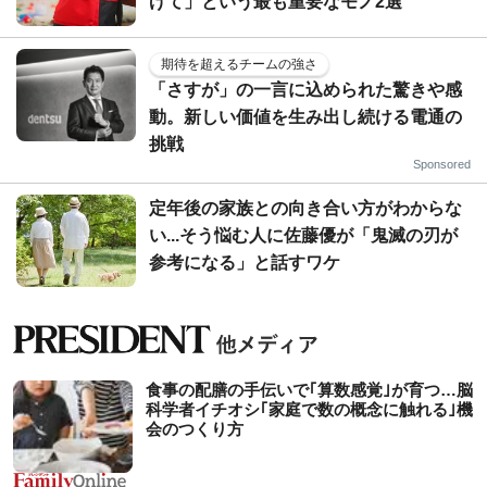
げて」という最も重要なモノ2選
期待を超えるチームの強さ
「さすが」の一言に込められた驚きや感
動。新しい価値を生み出し続ける電通の
挑戦
Sponsored
定年後の家族との向き合い方がわからな
い...そう悩む人に佐藤優が「鬼滅の刃が
参考になる」と話すワケ
食事の配膳の手伝いで｢算数感覚｣が育つ…脳
科学者イチオシ｢家庭で数の概念に触れる｣機
会のつくり方