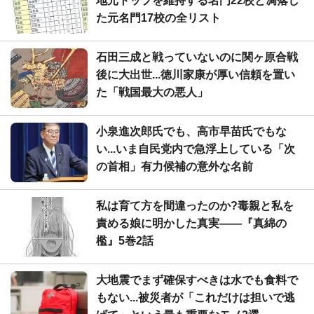
地元トップを維持する名門22校と凋落し
た元名門17校の全リスト
石田三成と戦っていないのに関ヶ原合戦
後に大出世...徳川家康が厚い信頼を置い
た「戦国最大の悪人」
小泉進次郎氏でも、高市早苗氏でもな
い...いま自民党内で急浮上している「次
の首相」有力候補の意外な名前
私は育て方を間違ったのか?毒親と私を
責める娘に明かした真実――『真綿の
檻』5巻2話
大地震でまず確保すべきは水でも食料で
もない...被災者が「これだけは担いで逃