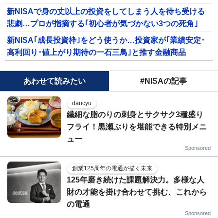
新NISAで身の丈以上の投資をしてしまう人を待ち受ける
悲劇…プロが指摘する｢初心者が気づかない3つの死角｣
新NISA｢成長投資枠｣をどう使うか…投資家が｢業績安定･
高利回り･値上がり期待の一石三鳥｣と推す金融商品
あわせて読みたい
#NISAの記事
dancyu
繊細な脂のりの刺身とサクサク3種盛り
フライ！黒瀬ぶりを堪能できる特別メニ
ュー
Sponsored
創業125周年の電通が描く未来
125年磨き続けた課題解決力。多様な人
財の才能を掛け合わせて挑む、これから
の電通
Sponsored