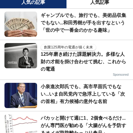
人気の記事
人気記事
ギャンブルでも、旅行でも、美術品収集
でもない...和田秀樹が手を出すなという
「世の中で一番金のかかる趣味」
創業125周年の電通が描く未来
125年磨き続けた課題解決力。多様な人
財の才能を掛け合わせて挑む、これから
の電通
Sponsored
小泉進次郎氏でも、高市早苗氏でもな
い...いま自民党内で急浮上している「次
の首相」有力候補の意外な名前
パカッと開けて週に1、2個食べるだけ...
がん専門医が勧める「大腸がんを予防す
るオメガ脂肪酸たっぷり食品」