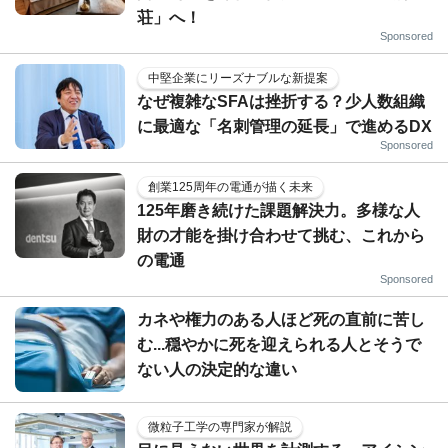
荘」へ！
Sponsored
中堅企業にリーズナブルな新提案
なぜ複雑なSFAは挫折する？少人数組織
に最適な「名刺管理の延長」で進めるDX
Sponsored
創業125周年の電通が描く未来
125年磨き続けた課題解決力。多様な人
財の才能を掛け合わせて挑む、これから
の電通
Sponsored
カネや権力のある人ほど死の直前に苦し
む...穏やかに死を迎えられる人とそうで
ない人の決定的な違い
微粒子工学の専門家が解説