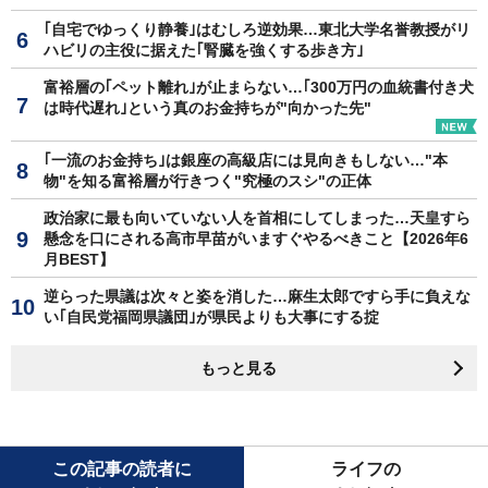
｢自宅でゆっくり静養｣はむしろ逆効果…東北大学名誉教授がリ
ハビリの主役に据えた｢腎臓を強くする歩き方｣
富裕層の｢ペット離れ｣が止まらない…｢300万円の血統書付き犬
は時代遅れ｣という真のお金持ちが"向かった先"
｢一流のお金持ち｣は銀座の高級店には見向きもしない…"本
物"を知る富裕層が行きつく"究極のスシ"の正体
政治家に最も向いていない人を首相にしてしまった…天皇すら
懸念を口にされる高市早苗がいますぐやるべきこと【2026年6
月BEST】
逆らった県議は次々と姿を消した…麻生太郎ですら手に負えな
い｢自民党福岡県議団｣が県民よりも大事にする掟
もっと見る
この記事の読者に
ライフの