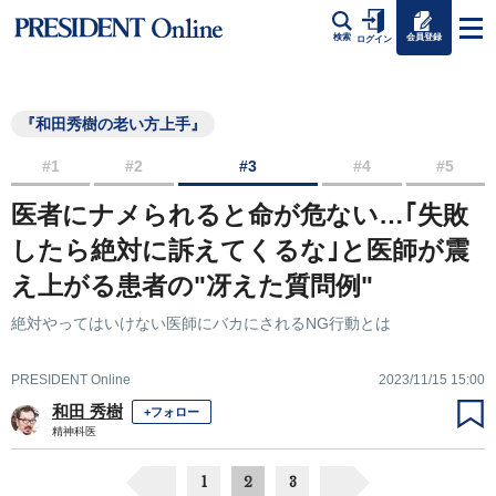
会員登録
検索
ログイン
『和田秀樹の老い方上手』
#1
#2
#3
#4
#5
医者にナメられると命が危ない…｢失敗
したら絶対に訴えてくるな｣と医師が震
え上がる患者の"冴えた質問例"
絶対やってはいけない医師にバカにされるNG行動とは
PRESIDENT Online
2023/11/15 15:00
和田 秀樹
+フォロー
精神科医
1
2
3