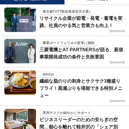
東京都｢HTT取組推進宣言企業｣
リサイクル企業が節電・発電・蓄電を実
践、社員のやる気と営業力も向上！
Sponsored
事業ポートフォリオの変革に挑戦
三菱電機とAT PARTNERSが語る、新規
事業開発成功の条件と失敗要因
Sponsored
dancyu
繊細な脂のりの刺身とサクサク3種盛り
フライ！黒瀬ぶりを堪能できる特別メニ
ュー
Sponsored
専用デスクが細やかにサポート
ビジネスリーダーのための安らぎの空
間…都心を離れて軽井沢の「シェア別