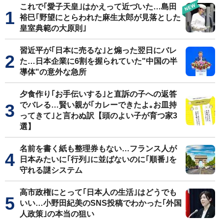
これで｢愛子天皇｣はかえって近づいた…島田
裕巳｢野望にとらわれた麻生太郎が見落とした
皇室典範の大原則｣
習近平が｢日本に売るな｣と煽った翌日にバレ
た…日本企業に6割を握られていた"中国の半
導体"の意外な急所
夕食作り｢お手伝いする｣と直訴の子への返答
でバレる…賢い親が｢カレーできたよ｡お皿持
ってきて｣と言わぬ訳【頭のよい子が育つ家3
選】
名前を書く紙も整理券もない…フランス人が
日本みたいに｢行列｣に並ばないのに｢順番｣を
守れる謎システム
高市政権にとって｢日本人の生活｣はどうでも
いい…小野田紀美のSNS投稿でわかった｢外国
人政策｣の本当の狙い