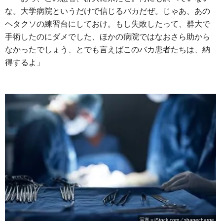
な。大学病院というだけで信じるバカだぜ。じゃあ、あの
ヘタクソの練習台にしておけ。もし失敗したって、群大で
手術したのにダメでした、ほかの病院ではなおさら助から
なかったでしょう、とでも言えばこのバカ患者たちは、納
得するよ」
写真＝iStock.com／shapecharge