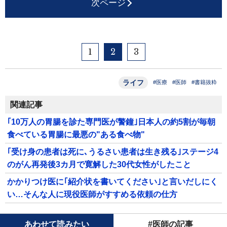
次ページ
1
2
3
ライフ
#医療
#医師
#書籍抜粋
関連記事
｢10万人の胃腸を診た専門医が警鐘｣日本人の約5割が毎朝
食べている胃腸に最悪の"ある食べ物"
｢受け身の患者は死に､うるさい患者は生き残る｣ステージ4
のがん再発後3カ月で寛解した30代女性がしたこと
かかりつけ医に｢紹介状を書いてください｣と言いだしにく
い…そんな人に現役医師がすすめる依頼の仕方
あわせて読みたい
#医師の記事