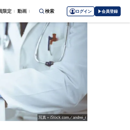
員限定
動画
検索
ログイン
会員登録
写真＝iStock.com／andrei_r