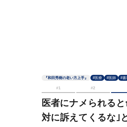
『和田秀樹の老い方上手』
#医療
#医師
#
#1
#2
医者にナメられると
対に訴えてくるな｣