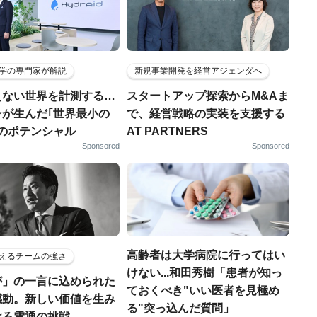
学の専門家が解説
新規事業開発を経営アジェンダへ
えない世界を計測する…
スタートアップ探索からM&Aま
ンが生んだ｢世界最小の
で、経営戦略の実装を支援する
｣のポテンシャル
AT PARTNERS
Sponsored
Sponsored
高齢者は大学病院に行ってはい
えるチームの強さ
けない...和田秀樹「患者が知っ
が」の一言に込められた
ておくべき"いい医者を見極め
感動。新しい価値を生み
る"突っ込んだ質問」
ける電通の挑戦