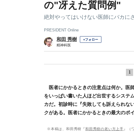
の"冴えた質問例"
絶対やってはいけない医師にバカにさ
PRESIDENT Online
和田 秀樹
+フォロー
精神科医
1
医者にかかるときの注意点は何か。医
をいっぱい書いた人ほど出世するシステ
カだ。初診時に『失敗しても訴えられな
クがある。医者にかかるときの最大のポ
※本稿は、和田秀樹『
和田秀樹の老い方上手
』（