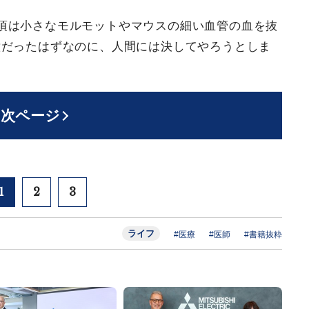
頃は小さなモルモットやマウスの細い血管の血を抜
意だったはずなのに、人間には決してやろうとしま
次ページ
1
2
3
ライフ
#医療
#医師
#書籍抜粋