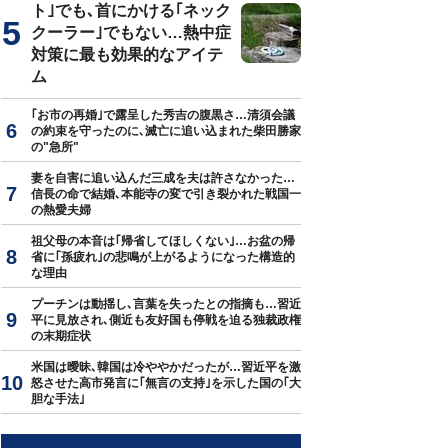
ト｣でも､首にかける｢ネック
クーラー｣でもない…熱中症
対策に最も効果的なアイテ
ム
｢お市の再婚｣で露呈した秀吉の腹黒さ…清須会議
の約束を守ったのに､滅亡に追い込まれた柴田勝家
の"急所"
妻を自害に追い込んだ三成を夫は許さなかった…
信長の命で結婚､本能寺の変で引き裂かれた戦国一
の熱愛夫婦
祖父母の本音は｢帰省してほしくない｣…お盆の帰
省に｢孫疲れ｣の悲鳴が上がるようになった構造的
な理由
プーチンは動揺し､言葉を失ったとの指摘も…習近
平に見放され､側近も友好国も停戦を迫る独裁政権
の末期症状
米国は曖昧､韓国は冷ややかだったが…習近平を激
怒させた高市発言に｢無言の支持｣を示した国の｢大
胆な手法｣