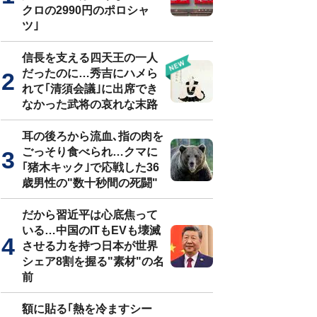
クロの2990円のポロシャ
ツ｣
信長を支える四天王の一人
だったのに…秀吉にハメら
れて｢清須会議｣に出席でき
なかった武将の哀れな末路
耳の後ろから流血､指の肉を
ごっそり食べられ…クマに
｢猪木キック｣で応戦した36
歳男性の"数十秒間の死闘"
だから習近平は心底焦って
いる…中国のITもEVも壊滅
させる力を持つ日本が世界
シェア8割を握る"素材"の名
前
額に貼る｢熱を冷ますシー