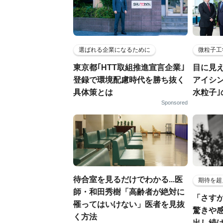
選ばれる企業になるために
微粒子工
東京都｢HTT取組推進宣言企業｣
目に見
登録で環境配慮時代を勝ち抜く
アイシ
具体策とは
水粒子
Sponsored
待合室を見るだけでわかる...医
期待を超
師・和田秀樹「高齢者が絶対に
「さす
罹ってはいけない」医者を見抜
驚きや
く方法
出し続