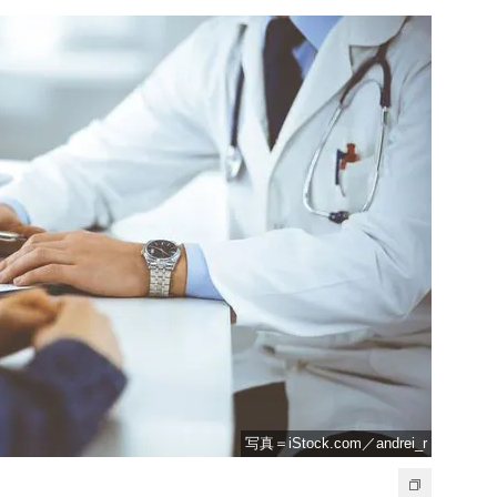
写真＝iStock.com／andrei_r