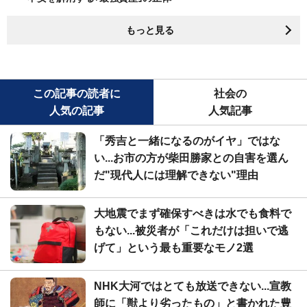
もっと見る
この記事の読者に
社会の
人気の記事
人気記事
「秀吉と一緒になるのがイヤ」ではな
い...お市の方が柴田勝家との自害を選ん
だ"現代人には理解できない"理由
大地震でまず確保すべきは水でも食料で
もない...被災者が「これだけは担いで逃
げて」という最も重要なモノ2選
NHK大河ではとても放送できない...宣教
師に「獣より劣ったもの」と書かれた豊