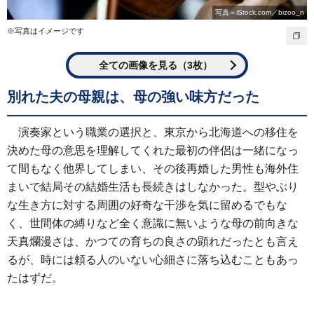
写真＝iStock.com／bizoo_n
※写真はイメージです
全ての画像を見る（3枚）
別れた夫の母親は、母の強い味方だった
演奏家という職業の選択と、東京から北海道への移住を
決めた母の意思を理解してくれた最初の伴侶は一緒になっ
て間もなく他界してしまい、その後再婚した男性も海外住
まいで結局その結婚生活も長続きはしなかった。型やぶり
な生き方に対する周囲の好奇な干渉を気に留めるでもな
く、世間体の縛りなど全く意識に無いような母の前向きな
天真爛漫さは、かつての育ちの良さの顕れだったとも言え
るが、時には頼る人のいない心細さに落ち込むこともあっ
たはずだ。