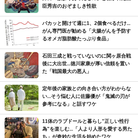
臣秀吉のおぞましき性欲
パカッと開けて週に1、2個食べるだけ...
がん専門医が勧める「大腸がんを予防す
るオメガ脂肪酸たっぷり食品」
石田三成と戦っていないのに関ヶ原合戦
後に大出世...徳川家康が厚い信頼を置い
た「戦国最大の悪人」
定年後の家族との向き合い方がわからな
い...そう悩む人に佐藤優が「鬼滅の刃が
参考になる」と話すワケ
11体のラブドールと暮らし"正しい性行
為"を楽しむ...「人より人形を愛する男た
ち」が奇妙な生活を始めたワケ