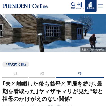
会員登録
検索
ログイン
出所＝『扉の向う側』
『扉の向う側』
#1
#2
#3
｢夫と離婚した後も義母と同居を続け､最
期を看取った｣ヤマザキマリが見た"母と
祖母のかけがえのない関係"