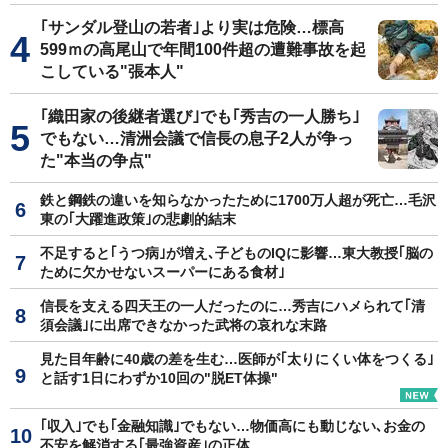
｢サンダル登山の若者｣より実は危険…標高
599ｍの高尾山で年間100件超の遭難事故を起
こしている"張本人"
｢織田家の後継者選び｣でも｢秀吉の一人勝ち｣
でもない…清洲会議で信長の息子2人が争っ
た"本当の争点"
鉄と鋼鉄の違いを知らなかったために1700万人超が死亡…毛沢
東の｢大躍進政策｣の悲劇的結末
不足すると｢うつ病｣が増え､子どものIQに影響…東大教授｢脳の
ために欠かせないスーパーにある食材｣
信長を支える四天王の一人だったのに…秀吉にハメられて｢清
須会議｣に出席できなかった武将の哀れな末路
見た目年齢に40歳の差を生む…医師が｢太りにくい体をつくる｣
と話す1日にわずか10回の"脱ET体操"
｢収入｣でも｢金融知識｣でもない…物価高にも動じない､お金の
不安を解消する｢最強資産｣の正体