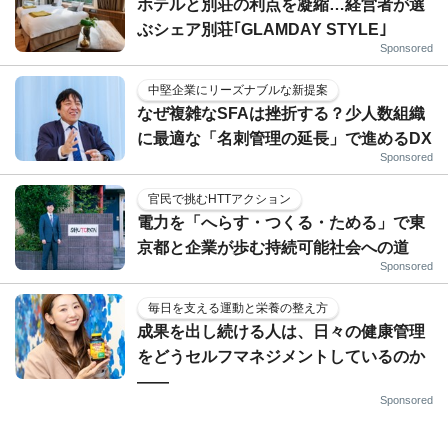
ホテルと別荘の利点を凝縮…経営者が選
ぶシェア別荘｢GLAMDAY STYLE｣
Sponsored
中堅企業にリーズナブルな新提案
なぜ複雑なSFAは挫折する？少人数組織
に最適な「名刺管理の延長」で進めるDX
Sponsored
官民で挑むHTTアクション
電力を「へらす・つくる・ためる」で東
京都と企業が歩む持続可能社会への道
Sponsored
毎日を支える運動と栄養の整え方
成果を出し続ける人は、日々の健康管理
をどうセルフマネジメントしているのか
——
Sponsored