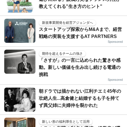
教えてくれる"生き方のヒント"
新規事業開発を経営アジェンダへ
スタートアップ探索からM&Aまで、経営
戦略の実装を支援するAT PARTNERS
Sponsored
期待を超えるチームの強さ
「さすが」の一言に込められた驚きや感
動。新しい価値を生み出し続ける電通の
挑戦
Sponsored
朝ドラでは描かれない江利チエミ45年の
壮絶人生...高倉健と結婚するも子を持て
ず異父姉に夫婦仲を裂かれた
新しい形の福利厚生として活用