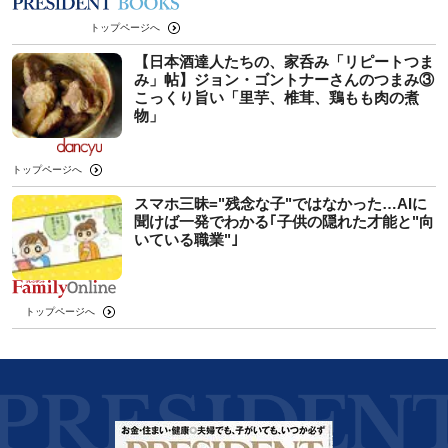
トップページへ
【日本酒達人たちの、家呑み「リピートつま
み」帖】ジョン・ゴントナーさんのつまみ③
こっくり旨い「里芋、椎茸、鶏もも肉の煮
物」
トップページへ
スマホ三昧="残念な子"ではなかった…AIに
聞けば一発でわかる｢子供の隠れた才能と"向
いている職業"｣
トップページへ