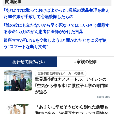
関連記事
｢あれだけは取っておけばよかった｣母親の遺品整理を終え
た60代娘が手放して心底後悔したもの
｢誰の役にも立たないから早く死なせてほしい｣そう懇願す
る余命1カ月のがん患者に医師がかけた言葉
銀座ママが｢LINEを交換しよう｣と聞かれたときに必ず使
う"スマートな断り文句"
あわせて読みたい
#家族の記事
世界的自動車部品メーカーの挑戦
世界最小約1ナノメートル、アイシンの
｢空気から作る水｣に微粒子工学の専門家
が迫る
Sponsored
「あまりに幸せそうだから別れた前妻も
遊びに来る」波瀾万丈なフランス男性が