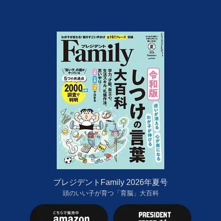
プレジデントFamily 2026年夏号
頭のいい子が育つ「育脳」大百科