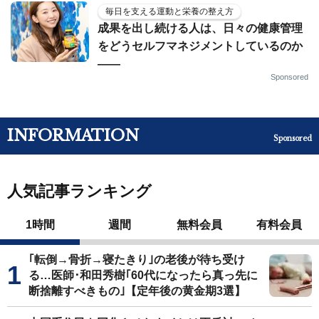
毎日を支える運動と栄養の整え方
成果を出し続ける人は、日々の健康管理
をどうセルフマネジメントしているのか
——
Sponsored
INFORMATION
Sponsored
人気記事ランキング
1時間
週間
無料会員
有料会員
｢転倒→骨折→寝たきり｣の老後が待ち受け
る…医師･和田秀樹｢60代になったら真っ先に
断捨離すべきもの｣【定年後の黄金期3選】