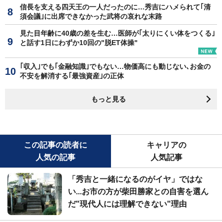
信長を支える四天王の一人だったのに…秀吉にハメられて｢清
須会議｣に出席できなかった武将の哀れな末路
見た目年齢に40歳の差を生む…医師が｢太りにくい体をつくる｣
と話す1日にわずか10回の"脱ET体操"
｢収入｣でも｢金融知識｣でもない…物価高にも動じない､お金の
不安を解消する｢最強資産｣の正体
もっと見る
この記事の読者に
キャリアの
人気の記事
人気記事
「秀吉と一緒になるのがイヤ」ではな
い...お市の方が柴田勝家との自害を選ん
だ"現代人には理解できない"理由