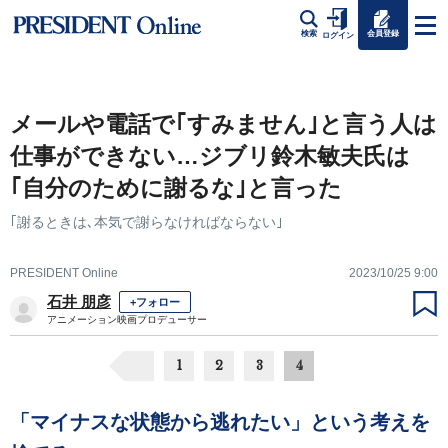
会員登録
検索
ログイン
メールや電話で｢すみません｣と言う人は
仕事ができない…ジブリ鈴木敏夫氏は
｢自分のために謝るな｣と言った
｢謝るときは､本気で謝らなければならない｣
PRESIDENT Online
2023/10/25 9:00
石井 朋彦
+フォロー
アニメーション映画プロデューサー
1
2
3
4
「マイナスな状態から逃れたい」という考えを