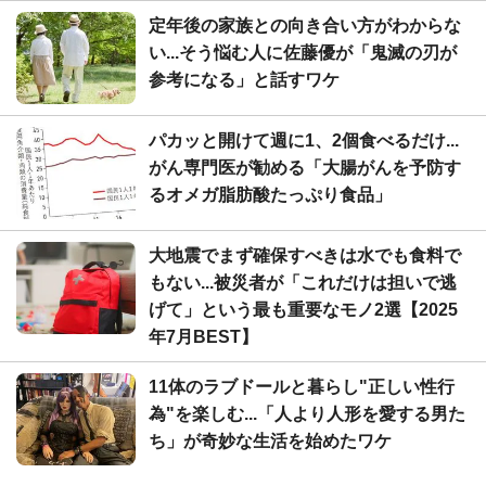
定年後の家族との向き合い方がわからな
い...そう悩む人に佐藤優が「鬼滅の刃が
参考になる」と話すワケ
パカッと開けて週に1、2個食べるだけ...
がん専門医が勧める「大腸がんを予防す
るオメガ脂肪酸たっぷり食品」
大地震でまず確保すべきは水でも食料で
もない...被災者が「これだけは担いで逃
げて」という最も重要なモノ2選【2025
年7月BEST】
11体のラブドールと暮らし"正しい性行
為"を楽しむ...「人より人形を愛する男た
ち」が奇妙な生活を始めたワケ