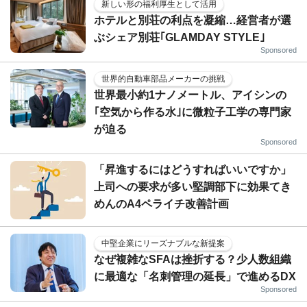
新しい形の福利厚生として活用
ホテルと別荘の利点を凝縮…経営者が選
ぶシェア別荘｢GLAMDAY STYLE｣
Sponsored
世界的自動車部品メーカーの挑戦
世界最小約1ナノメートル、アイシンの
｢空気から作る水｣に微粒子工学の専門家
が迫る
Sponsored
「昇進するにはどうすればいいですか」
上司への要求が多い堅調部下に効果てき
めんのA4ペライチ改善計画
中堅企業にリーズナブルな新提案
なぜ複雑なSFAは挫折する？少人数組織
に最適な「名刺管理の延長」で進めるDX
Sponsored