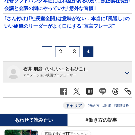
なぜソフトバンク本社には和室があるのか…孫正義社長が
会議と会議の間にやっていた｢意外な習慣｣
｢さん付け｣｢社長室全開｣は意味がない…本当に｢風通し｣の
いい組織のリーダーがよく口にする"宣言フレーズ"
1
2
3
4
石井 朋彦（いしい・ともひこ）
アニメーション映画プロデューサー
キャリア
#働き方
#謝罪
#書籍抜粋
あわせて読みたい
#働き方の記事
官民で挑むHTTアクション