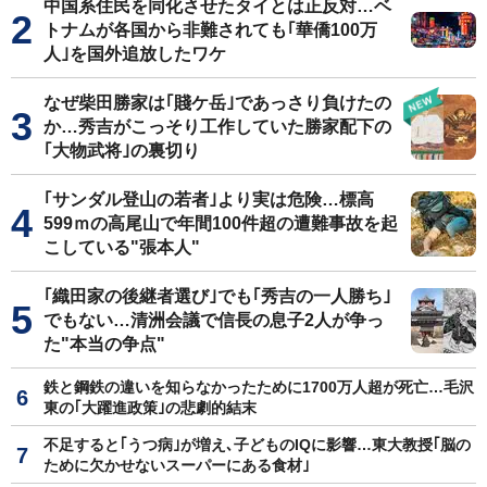
中国系住民を同化させたタイとは正反対…ベ
トナムが各国から非難されても｢華僑100万
人｣を国外追放したワケ
なぜ柴田勝家は｢賤ケ岳｣であっさり負けたの
か…秀吉がこっそり工作していた勝家配下の
｢大物武将｣の裏切り
｢サンダル登山の若者｣より実は危険…標高
599ｍの高尾山で年間100件超の遭難事故を起
こしている"張本人"
｢織田家の後継者選び｣でも｢秀吉の一人勝ち｣
でもない…清洲会議で信長の息子2人が争っ
た"本当の争点"
鉄と鋼鉄の違いを知らなかったために1700万人超が死亡…毛沢
東の｢大躍進政策｣の悲劇的結末
不足すると｢うつ病｣が増え､子どものIQに影響…東大教授｢脳の
ために欠かせないスーパーにある食材｣