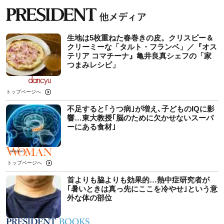
生地は5枚重ねた春巻きの皮。クリスピー＆
クリーミーな「タルト・フランベ」／『オス
テリア コマチーナ』亀井良真シェフの「家
つまみレシピ」
トップページへ
不足すると｢うつ病｣が増え､子どものIQに影
響…東大教授｢脳のために欠かせないスーパ
ーにある食材｣
トップページへ
首よりも脇よりも効果的…熱中症研究者が
｢暑いときは真っ先にここを冷やせ｣という意
外な体の部位