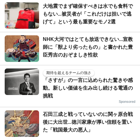
大地震でまず確保すべきは水でも食料で
もない...被災者が「これだけは担いで逃
げて」という最も重要なモノ2選
NHK大河ではとても放送できない...宣教
師に「獣より劣ったもの」と書かれた豊
臣秀吉のおぞましき性欲
期待を超えるチームの強さ
「さすが」の一言に込められた驚きや感
動。新しい価値を生み出し続ける電通の
挑戦
Sponsored
石田三成と戦っていないのに関ヶ原合戦
後に大出世...徳川家康が厚い信頼を置い
た「戦国最大の悪人」