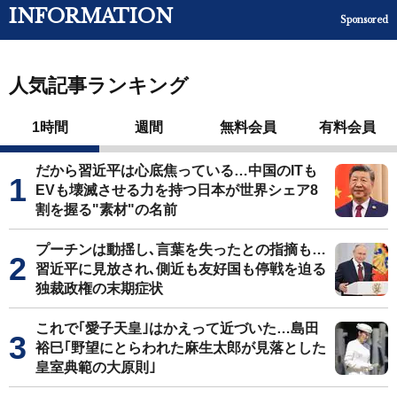
INFORMATION
Sponsored
人気記事ランキング
1時間
週間
無料会員
有料会員
だから習近平は心底焦っている…中国のITも
EVも壊滅させる力を持つ日本が世界シェア8
割を握る"素材"の名前
プーチンは動揺し､言葉を失ったとの指摘も…
習近平に見放され､側近も友好国も停戦を迫る
独裁政権の末期症状
これで｢愛子天皇｣はかえって近づいた…島田
裕巳｢野望にとらわれた麻生太郎が見落とした
皇室典範の大原則｣