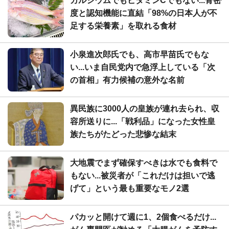
カルシウムでもビタミンCでもない...骨密
度と認知機能に直結「98%の日本人が不
足する栄養素」を取れる食材
小泉進次郎氏でも、高市早苗氏でもな
い...いま自民党内で急浮上している「次
の首相」有力候補の意外な名前
異民族に3000人の皇族が連れ去られ、収
容所送りに...「戦利品」になった女性皇
族たちがたどった悲惨な結末
大地震でまず確保すべきは水でも食料で
もない...被災者が「これだけは担いで逃
げて」という最も重要なモノ2選
パカッと開けて週に1、2個食べるだけ...