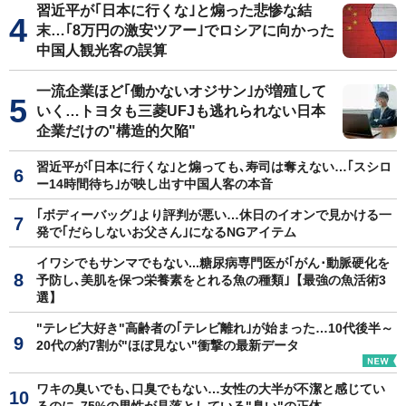
習近平が｢日本に行くな｣と煽った悲惨な結
末…｢8万円の激安ツアー｣でロシアに向かった
中国人観光客の誤算
一流企業ほど｢働かないオジサン｣が増殖して
いく…トヨタも三菱UFJも逃れられない日本
企業だけの"構造的欠陥"
習近平が｢日本に行くな｣と煽っても､寿司は奪えない…｢スシロ
ー14時間待ち｣が映し出す中国人客の本音
｢ボディーバッグ｣より評判が悪い…休日のイオンで見かける一
発で｢だらしないお父さん｣になるNGアイテム
イワシでもサンマでもない...糖尿病専門医が｢がん･動脈硬化を
予防し､美肌を保つ栄養素をとれる魚の種類｣【最強の魚活術3
選】
"テレビ大好き"高齢者の｢テレビ離れ｣が始まった…10代後半～
20代の約7割が"ほぼ見ない"衝撃の最新データ
ワキの臭いでも､口臭でもない…女性の大半が不潔と感じてい
るのに､75%の男性が見落としている"臭い"の正体