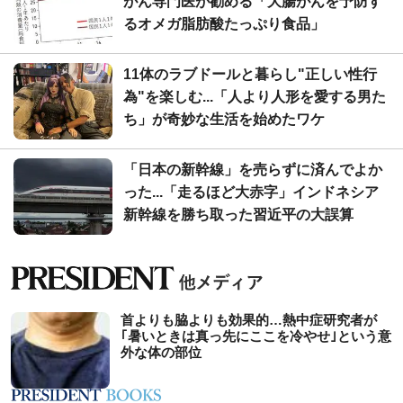
がん専門医が勧める「大腸がんを予防す
るオメガ脂肪酸たっぷり食品」
11体のラブドールと暮らし"正しい性行
為"を楽しむ...「人より人形を愛する男た
ち」が奇妙な生活を始めたワケ
「日本の新幹線」を売らずに済んでよか
った...「走るほど大赤字」インドネシア
新幹線を勝ち取った習近平の大誤算
首よりも脇よりも効果的…熱中症研究者が
｢暑いときは真っ先にここを冷やせ｣という意
外な体の部位