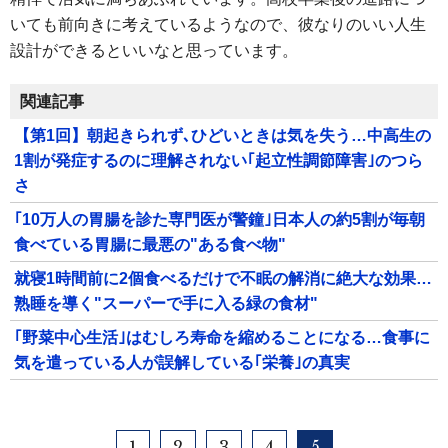
いても前向きに考えているようなので、彼なりのいい人生
設計ができるといいなと思っています。
関連記事
【第1回】朝起きられず､ひどいときは気を失う…中高生の
1割が発症するのに理解されない｢起立性調節障害｣のつら
さ
｢10万人の胃腸を診た専門医が警鐘｣日本人の約5割が毎朝
食べている胃腸に最悪の"ある食べ物"
就寝1時間前に2個食べるだけで不眠の解消に絶大な効果…
熟睡を導く"スーパーで手に入る緑の食材"
｢野菜中心生活｣はむしろ寿命を縮めることになる…食事に
気を遣っている人が誤解している｢栄養｣の真実
1
2
3
4
5