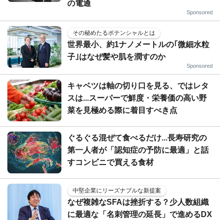
の電通
Sponsored
その秘めたるポテンシャルとは
世界最小、約1ナノメートルの｢微細水粒
子｣はなぜ髪や肌を潤すのか
Sponsored
キャベツは軸の切り口を見る、ではレタ
スは...スーパーで鮮度・栄養価の高い野
菜を見極める際に着目すべき点
ぐるぐる混ぜて食べるだけ...長寿研究の
第一人者が「認知症の予防に最適」と話
すコンビニで買える食材
中堅企業にリーズナブルな新提案
なぜ複雑なSFAは挫折する？少人数組織
に最適な「名刺管理の延長」で進めるDX