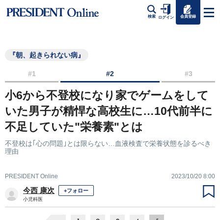
会員登録
検索
ログイン
『朝、起きられない病』
#1
#2
#3
小6から不登校になり家でゲームをして
いた男子が精悍な高校生に…10代前半に
不足していた"栄養素"とは
不登校は｢心の問題｣とは限らない…血液検査で栄養状態を診るべき
理由
PRESIDENT Online
2023/10/20 8:00
今西 康次
+フォロー
小児科医