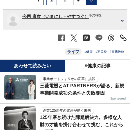
小児科医
今西 康次（いまにし・やすつぐ）
ライフ
#健康
#不登校
#書籍抜粋
あわせて読みたい
#健康の記事
事業ポートフォリオの変革に挑戦
三菱電機とAT PARTNERSが語る、新規
事業開発成功の条件と失敗要因
Sponsored
創業125周年の電通が描く未来
125年磨き続けた課題解決力。多様な人
財の才能を掛け合わせて挑む、これから