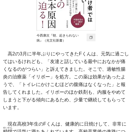
今西康次『朝、起きられない
病』（光文社新書）
高2の3月に半年ぶりにやってきたFくんは、元気に過ごし
てはいるけれども、「友達と話している最中におなかが痛
くなるのがつらい」と訴えてきました。そこで、過敏性腸
炎の治療薬「イリボー」を処方。この薬は効果があったよ
うで、「トイレにかけこむほどの腹痛はなくなった」と報
告してくれました。イリボーのほか鉄剤も、内服をやめて
しまうと下がる傾向にあるため、少量で継続してもらって
います。
現在高校3年生のFくんは、健康的に日焼けして、非常に
せいかん
精悍
で活気に満ちあふれています。高校卒業後の進路につ