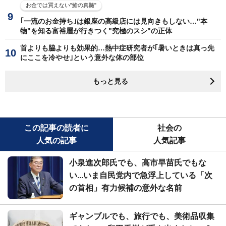
お金では買えない"鮨の真髄"
｢一流のお金持ち｣は銀座の高級店には見向きもしない…"本
物"を知る富裕層が行きつく"究極のスシ"の正体
首よりも脇よりも効果的…熱中症研究者が｢暑いときは真っ先
にここを冷やせ｣という意外な体の部位
もっと見る
この記事の読者に
社会の
人気の記事
人気記事
小泉進次郎氏でも、高市早苗氏でもな
い...いま自民党内で急浮上している「次
の首相」有力候補の意外な名前
ギャンブルでも、旅行でも、美術品収集