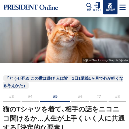
会員登録
検索
ログイン
写真＝iStock.com／Magui-rfajardo
『どうせ死ぬ この世は遊び 人は皆 1日1講義1ヶ月で心が軽くな
る考えかた』
#3
#4
#5
#6
#7
#8
猫のTシャツを着て､相手の話をニコニ
コ聞けるか…人生が上手くいく人に共通
する｢決定的な要素｣