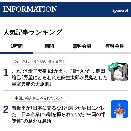
INFORMATION
Sponsored
人気記事ランキング
1時間
週間
無料会員
有料会員
改正されど揺るがぬ｢長子優先｣
これで｢愛子天皇｣はかえって近づいた…島田
裕巳｢野望にとらわれた麻生太郎が見落とした
皇室典範の大原則｣
中国が輸入を止められないワケ
習近平が｢日本に売るな｣と煽った翌日にバレ
た…日本企業に6割を握られていた"中国の半
導体"の意外な急所