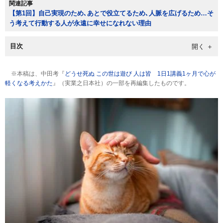
関連記事
【第1回】自己実現のため､あとで役立てるため､人脈を広げるため…そ
う考えて行動する人が永遠に幸せになれない理由
目次
※本稿は、中田考『
どうせ死ぬ この世は遊び 人は皆 1日1講義1ヶ月で心が
軽くなる考えかた
』（実業之日本社）の一部を再編集したものです。