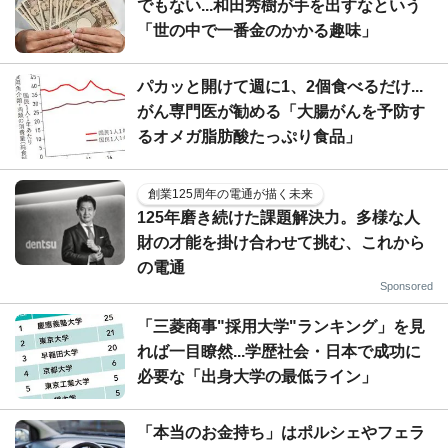
でもない...和田秀樹が手を出すなという
「世の中で一番金のかかる趣味」
パカッと開けて週に1、2個食べるだけ...
がん専門医が勧める「大腸がんを予防す
るオメガ脂肪酸たっぷり食品」
創業125周年の電通が描く未来
125年磨き続けた課題解決力。多様な人
財の才能を掛け合わせて挑む、これから
の電通
Sponsored
「三菱商事"採用大学"ランキング」を見
れば一目瞭然...学歴社会・日本で成功に
必要な「出身大学の最低ライン」
「本当のお金持ち」はポルシェやフェラ