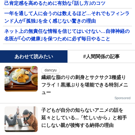
己肯定感を高めるために有効な｢話し方｣のコツ
一年を通して人に会うのは数えるほど…それでもフィンラ
ンド人が｢孤独｣を全く感じない驚きの理由
ネット上の無責任な情報を信じてはいけない…自律神経の
名医が｢心の健康｣を保つために必ず毎日やること
あわせて読みたい
#人間関係の記事
dancyu
繊細な脂のりの刺身とサクサク3種盛り
フライ！黒瀬ぶりを堪能できる特別メニ
ュー
Sponsored
子どもが自分の知らないアニメの話を
延々としている...「忙しいから」と相手
にしない親が後悔する納得の理由