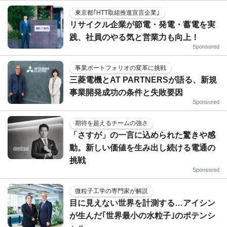
東京都｢HTT取組推進宣言企業｣
リサイクル企業が節電・発電・蓄電を実
践、社員のやる気と営業力も向上！
Sponsored
事業ポートフォリオの変革に挑戦
三菱電機とAT PARTNERSが語る、新規
事業開発成功の条件と失敗要因
Sponsored
期待を超えるチームの強さ
「さすが」の一言に込められた驚きや感
動。新しい価値を生み出し続ける電通の
挑戦
Sponsored
微粒子工学の専門家が解説
目に見えない世界を計測する…アイシン
が生んだ｢世界最小の水粒子｣のポテンシ