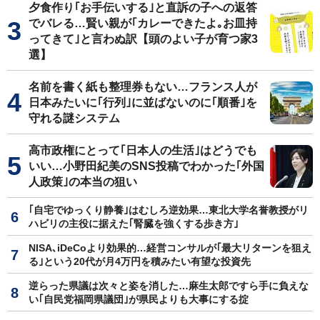
夕食作り｢お手伝いする｣と直訴の子への返答
でバレる…賢い親が｢カレーできたよ｡お皿持
ってきて｣と言わぬ訳【頭のよい子が育つ家3
選】
名前を書く紙も整理券もない…フランス人が
日本みたいに｢行列｣に並ばないのに｢順番｣を
守れる謎システム
高市政権にとって｢日本人の生活｣はどうでも
いい…小野田紀美のSNS投稿でわかった｢外国
人政策｣の本当の狙い
｢自宅でゆっくり静養｣はむしろ逆効果…東北大学名誉教授がリ
ハビリの主役に据えた｢腎臓を強くする歩き方｣
NISA､iDeCoより効果的…経営コンサルが｢最大リターンを狙え
る｣という20代が月4万円を積みたい有望な投資先
逆らった県議は次々と姿を消した…麻生太郎ですら手に負えな
い｢自民党福岡県議団｣が県民よりも大事にする掟