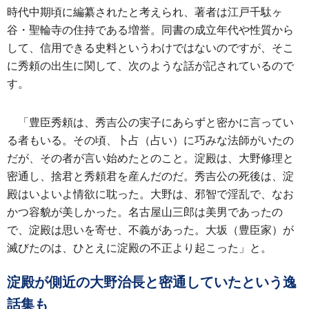
時代中期頃に編纂されたと考えられ、著者は江戸千駄ヶ
谷・聖輪寺の住持である増誉。同書の成立年代や性質から
して、信用できる史料というわけではないのですが、そこ
に秀頼の出生に関して、次のような話が記されているので
す。
「豊臣秀頼は、秀吉公の実子にあらずと密かに言ってい
る者もいる。その頃、卜占（占い）に巧みな法師がいたの
だが、その者が言い始めたとのこと。淀殿は、大野修理と
密通し、捨君と秀頼君を産んだのだ。秀吉公の死後は、淀
殿はいよいよ情欲に耽った。大野は、邪智で淫乱で、なお
かつ容貌が美しかった。名古屋山三郎は美男であったの
で、淀殿は思いを寄せ、不義があった。大坂（豊臣家）が
滅びたのは、ひとえに淀殿の不正より起こった」と。
淀殿が側近の大野治長と密通していたという逸
話集も