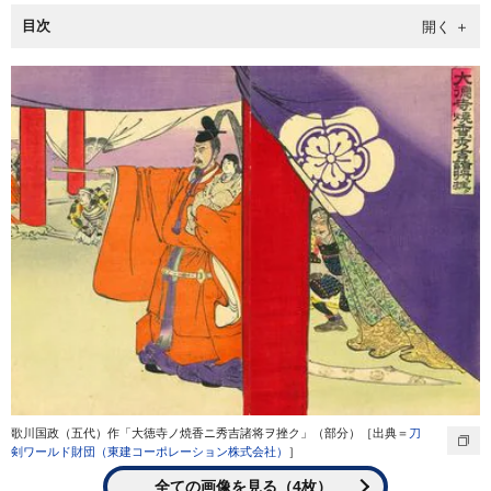
目次
歌川国政（五代）作「大徳寺ノ焼香ニ秀吉諸将ヲ挫ク」（部分）［出典＝
刀
剣ワールド財団（東建コーポレーション株式会社）
］
全ての画像を見る（4枚）