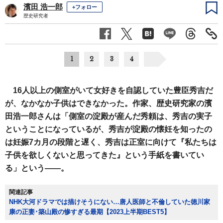
濱田 浩一郎
+フォロー
歴史研究者
1
2
3
4
16人以上の側室がいて女好きを自認していた豊臣秀吉だ
が、なかなか子供はできなかった。作家、歴史研究家の濱
田浩一郎さんは「側室の淀殿が産んだ秀頼は、秀吉の実子
ということになっているが、秀吉が淀殿の懐妊を知ったの
は妊娠7カ月の段階と遅く、秀吉は正室に向けて『私たちは
子供を欲しくないと思ってきた』という手紙を書いてい
る」という――。
関連記事
NHK大河ドラマでは描けそうにない…唐人医師と不倫していた徳川家
康の正妻･築山殿の惨すぎる最期【2023上半期BEST5】