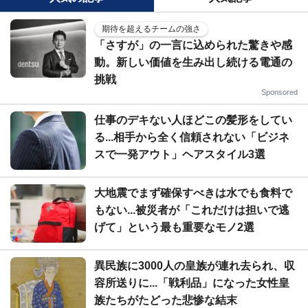
期待を超えるチームの強さ
「さすが」の一言に込められた驚きや感
動。新しい価値を生み出し続ける電通の
挑戦
Sponsored
仕事のデキない人ほどこの髪形をしてい
る...相手から全く信頼されない「ビジネ
スで一発アウト」ヘアスタイル3選
大地震でまず確保すべきは水でも食料で
もない...被災者が「これだけは担いで逃
げて」という最も重要なモノ2選
異民族に3000人の皇族が連れ去られ、収
容所送りに...「戦利品」になった女性皇
族たちがたどった悲惨な結末