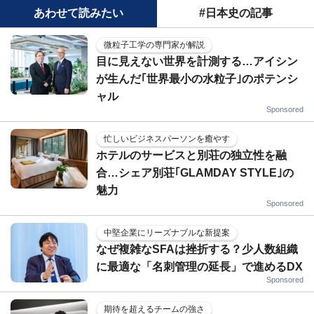
あわせて読みたい
#日本史の記事
微粒子工学の専門家が解説
目に見えない世界を計測する…アイシン
が生んだ｢世界最小の水粒子｣のポテンシ
ャル
Sponsored
忙しいビジネスパーソンを癒やす
ホテルのサービスと別荘の独立性を融
合…シェア別荘｢GLAMDAY STYLE｣の
魅力
Sponsored
中堅企業にリーズナブルな新提案
なぜ複雑なSFAは挫折する？少人数組織
に最適な「名刺管理の延長」で進めるDX
Sponsored
期待を超えるチームの強さ