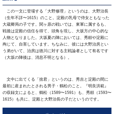
この一文に登場する「大野修理」というのは、大野治長
（生年不詳〜1615）のこと。淀殿の乳母で侍女ともなった
大蔵卿局の子です。関ヶ原の戦いでは、東軍に属するも、
戦後は淀殿の信任を得て、頭角を現し、大坂方の中心的な
人物となりました。大坂夏の陣においては、秀頼や淀殿に
殉じて、自害しています。ちなみに、彼には大野治房とい
う弟がいて、治房は徳川に対する主戦論者として有名です
（大坂の陣後は、消息不明となる）。
文中に出てくる「捨君」というのは、秀吉と淀殿の間に
最初に産まれたとされる男子・鶴松のこと。『明良洪範』
の収録文によると、鶴松（1589〜1591）も、秀頼（1593〜
1615）も共に、淀殿と大野治長の子だというのです。