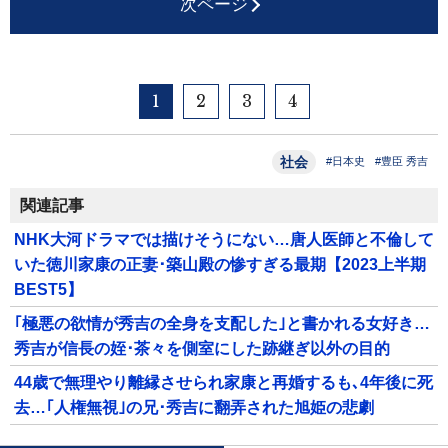
次ページ
1
2
3
4
社会
#日本史
#豊臣 秀吉
関連記事
NHK大河ドラマでは描けそうにない…唐人医師と不倫して
いた徳川家康の正妻･築山殿の惨すぎる最期【2023上半期
BEST5】
｢極悪の欲情が秀吉の全身を支配した｣と書かれる女好き…
秀吉が信長の姪･茶々を側室にした跡継ぎ以外の目的
44歳で無理やり離縁させられ家康と再婚するも､4年後に死
去…｢人権無視｣の兄･秀吉に翻弄された旭姫の悲劇