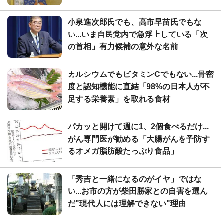
小泉進次郎氏でも、高市早苗氏でもな
い...いま自民党内で急浮上している「次
の首相」有力候補の意外な名前
カルシウムでもビタミンCでもない...骨密
度と認知機能に直結「98%の日本人が不
足する栄養素」を取れる食材
パカッと開けて週に1、2個食べるだけ...
がん専門医が勧める「大腸がんを予防す
るオメガ脂肪酸たっぷり食品」
「秀吉と一緒になるのがイヤ」ではな
い...お市の方が柴田勝家との自害を選ん
だ"現代人には理解できない"理由