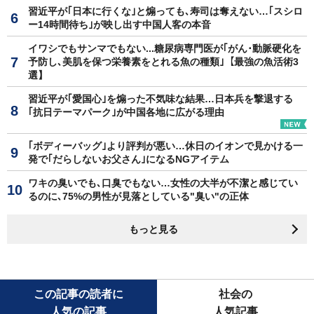
習近平が｢日本に行くな｣と煽っても､寿司は奪えない…｢スシロ
ー14時間待ち｣が映し出す中国人客の本音
イワシでもサンマでもない...糖尿病専門医が｢がん･動脈硬化を
予防し､美肌を保つ栄養素をとれる魚の種類｣【最強の魚活術3
選】
習近平が｢愛国心｣を煽った不気味な結果…日本兵を撃退する
｢抗日テーマパーク｣が中国各地に広がる理由
｢ボディーバッグ｣より評判が悪い…休日のイオンで見かける一
発で｢だらしないお父さん｣になるNGアイテム
ワキの臭いでも､口臭でもない…女性の大半が不潔と感じてい
るのに､75%の男性が見落としている"臭い"の正体
もっと見る
この記事の読者に
社会の
人気の記事
人気記事