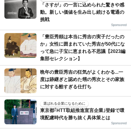
「さすが」の一言に込められた驚きや感
動。新しい価値を生み出し続ける電通の
挑戦
Sponsored
「豊臣秀頼は本当に秀吉の実子だったの
か」女性に囲まれていた秀吉が50代にな
って急に子宝に恵まれる不思議【2023編
集部セレクション】
晩年の豊臣秀吉の狂気がよくわかる...一
度は跡継ぎと認めた甥の秀次とその家族
に対する酷すぎる仕打ち
選ばれる企業になるために
東京都｢HTT取組推進宣言企業｣登録で環
境配慮時代を勝ち抜く具体策とは
Sponsored