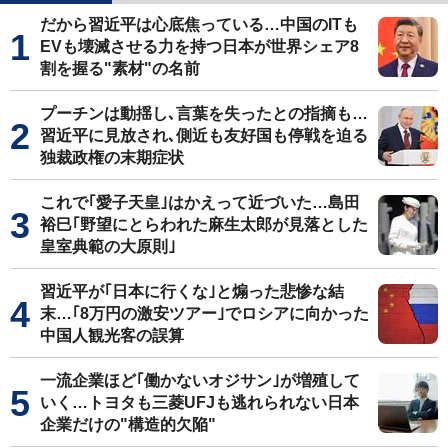
だから習近平は心底焦っている…中国のITも
EVも壊滅させる力を持つ日本が世界シェア8
割を握る"素材"の名前
プーチンは動揺し､言葉を失ったとの指摘も…
習近平に見放され､側近も友好国も停戦を迫る
独裁政権の末期症状
これで｢愛子天皇｣はかえって近づいた…島田
裕巳｢野望にとらわれた麻生太郎が見落とした
皇室典範の大原則｣
習近平が｢日本に行くな｣と煽った悲惨な結
末…｢8万円の激安ツアー｣でロシアに向かった
中国人観光客の誤算
一流企業ほど｢働かないオジサン｣が増殖して
いく…トヨタも三菱UFJも逃れられない日本
企業だけの"構造的欠陥"