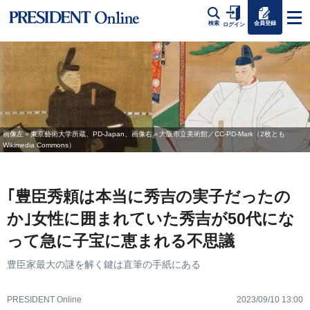
会員登録
検索
ログイン
画像左＝東京藝術大学所蔵、PD-Japan、画像右＝大阪市立美術館／CC-PD-Mark（2枚とも
Wikimedia Commons）
｢豊臣秀頼は本当に秀吉の実子だったの
か｣女性に囲まれていた秀吉が50代にな
って急に子宝に恵まれる不思議
豊臣家最大の謎を解く鍵は直筆の手紙にある
PRESIDENT Online
2023/09/10 13:00