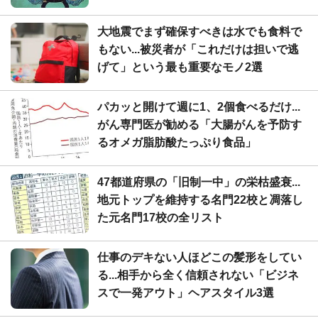
大地震でまず確保すべきは水でも食料で
もない...被災者が「これだけは担いで逃
げて」という最も重要なモノ2選
パカッと開けて週に1、2個食べるだけ...
がん専門医が勧める「大腸がんを予防す
るオメガ脂肪酸たっぷり食品」
47都道府県の「旧制一中」の栄枯盛衰...
地元トップを維持する名門22校と凋落し
た元名門17校の全リスト
仕事のデキない人ほどこの髪形をしてい
る...相手から全く信頼されない「ビジネ
スで一発アウト」ヘアスタイル3選