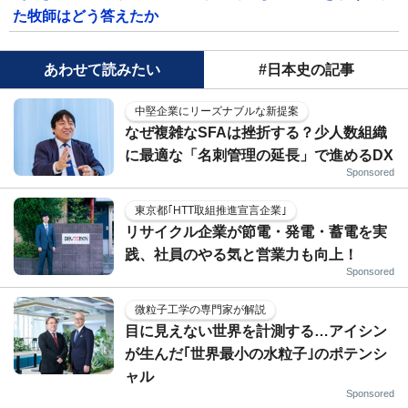
た牧師はどう答えたか
あわせて読みたい
#日本史の記事
中堅企業にリーズナブルな新提案
なぜ複雑なSFAは挫折する？少人数組織
に最適な「名刺管理の延長」で進めるDX
Sponsored
東京都｢HTT取組推進宣言企業｣
リサイクル企業が節電・発電・蓄電を実
践、社員のやる気と営業力も向上！
Sponsored
微粒子工学の専門家が解説
目に見えない世界を計測する…アイシン
が生んだ｢世界最小の水粒子｣のポテンシ
ャル
Sponsored