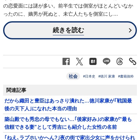
の恋愛面には謎が多い。前半生では側室がほとんどいなか
ったのに、嫡男が死ぬと、未亡人たちを側室にし…
続きを読む
社会
#日本史
#徳川 家康
#書籍抜粋
関連記事
だから織田と豊臣はあっさり潰れた…徳川家康が｢戦国最
後の天下人｣になれた本当の理由
築山殿でも秀忠の母でもない…｢後家好み｣の家康が"最も
信頼できる妻"として秀吉にも紹介した女性の名前
｢ねえ､ラブホいかへん?｣夜の街で家出少女に声をかけられ