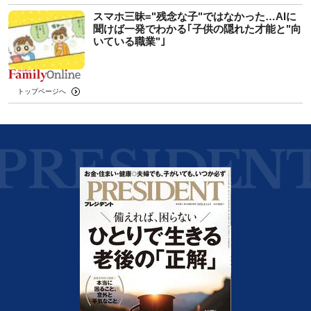
スマホ三昧="残念な子"ではなかった…AIに
聞けば一発でわかる｢子供の隠れた才能と"向
いている職業"｣
トップページへ