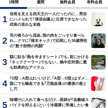
1時間
週間
無料会員
有料会員
信長を支える四天王の一人だったのに…秀吉
にハメられて｢清須会議｣に出席できなかった
武将の哀れな末路
耳の後ろから流血､指の肉をごっそり食べら
れ…クマに｢猪木キック｣で応戦した36歳男性
の"数十秒間の死闘"
額に貼る｢熱を冷ますシート｣でも､首にかける
｢ネッククーラー｣でもない…熱中症対策に最
も効果的なアイテム
｢O型→A型｣はいいけど､｢A型→O型｣はダメ…
誰にでも輸血できる｢万能血液｣の最後の落と
し穴
味噌汁に入れて食べるだけ…医師が｢血糖値ス
パイクを抑える｣という冷蔵庫に常備したい食