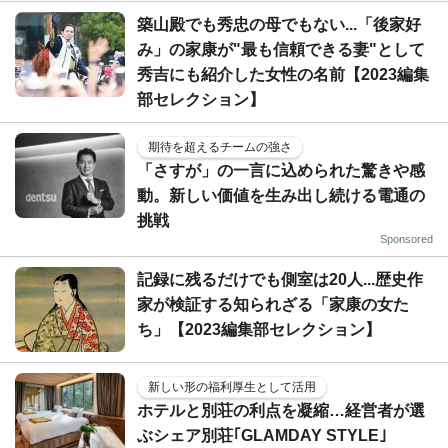
築山殿でも秀忠の母でもない...「後家好
み」の家康が"最も信頼できる妻"として
秀吉にも紹介した女性の名前【2023編集
部セレクション】
期待を超えるチームの強さ
「さすが」の一言に込められた驚きや感
動。新しい価値を生み出し続ける電通の
挑戦
Sponsored
記録に残るだけでも側室は20人...歴史作
家が検証する知られざる「家康の女た
ち」【2023編集部セレクション】
新しい形の福利厚生として活用
ホテルと別荘の利点を凝縮…経営者が選
ぶシェア別荘｢GLAMDAY STYLE｣