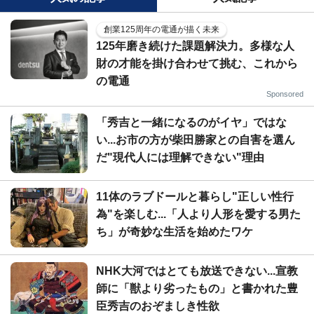
創業125周年の電通が描く未来
125年磨き続けた課題解決力。多様な人
財の才能を掛け合わせて挑む、これから
の電通
Sponsored
「秀吉と一緒になるのがイヤ」ではな
い...お市の方が柴田勝家との自害を選ん
だ"現代人には理解できない"理由
11体のラブドールと暮らし"正しい性行
為"を楽しむ...「人より人形を愛する男た
ち」が奇妙な生活を始めたワケ
NHK大河ではとても放送できない...宣教
師に「獣より劣ったもの」と書かれた豊
臣秀吉のおぞましき性欲