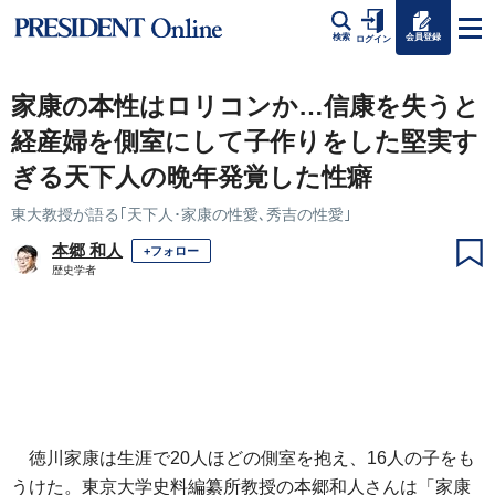
会員登録
検索
ログイン
家康の本性はロリコンか…信康を失うと
経産婦を側室にして子作りをした堅実す
ぎる天下人の晩年発覚した性癖
東大教授が語る｢天下人･家康の性愛､秀吉の性愛｣
本郷 和人
+フォロー
歴史学者
徳川家康は生涯で20人ほどの側室を抱え、16人の子をも
うけた。東京大学史料編纂所教授の本郷和人さんは「家康