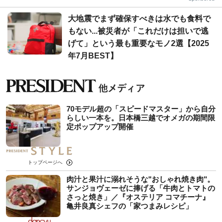
大地震でまず確保すべきは水でも食料で
もない...被災者が「これだけは担いで逃
げて」という最も重要なモノ2選【2025
年7月BEST】
70モデル超の「スピードマスター」から自分
らしい一本を。日本橋三越でオメガの期間限
定ポップアップ開催
トップページへ
肉汁と果汁に溺れそうな"おしゃれ焼き肉"。
サンジョヴェーゼに捧げる「牛肉とトマトの
さっと焼き」／『オステリア コマチーナ』
亀井良真シェフの「家つまみレシピ」