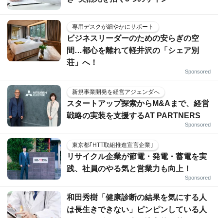
専用デスクが細やかにサポート
ビジネスリーダーのための安らぎの空
間…都心を離れて軽井沢の「シェア別
荘」へ！
Sponsored
新規事業開発を経営アジェンダへ
スタートアップ探索からM&Aまで、経営
戦略の実装を支援するAT PARTNERS
Sponsored
東京都｢HTT取組推進宣言企業｣
リサイクル企業が節電・発電・蓄電を実
践、社員のやる気と営業力も向上！
Sponsored
和田秀樹「健康診断の結果を気にする人
は長生きできない」ピンピンしている人