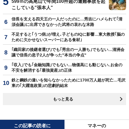
599ｍの高尾山で年間100件超の遭難事故を起
こしている"張本人"
信長を支える四天王の一人だったのに…秀吉にハメられて｢清
須会議｣に出席できなかった武将の哀れな末路
不足すると｢うつ病｣が増え､子どものIQに影響…東大教授｢脳の
ために欠かせないスーパーにある食材｣
｢織田家の後継者選び｣でも｢秀吉の一人勝ち｣でもない…清洲会
議で信長の息子2人が争った"本当の争点"
｢収入｣でも｢金融知識｣でもない…物価高にも動じない､お金の
不安を解消する｢最強資産｣の正体
鉄と鋼鉄の違いを知らなかったために1700万人超が死亡…毛沢
東の｢大躍進政策｣の悲劇的結末
もっと見る
この記事の読者に
マネーの