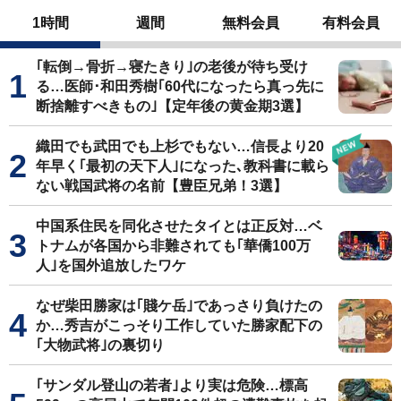
1時間
週間
無料会員
有料会員
｢転倒→骨折→寝たきり｣の老後が待ち受け
る…医師･和田秀樹｢60代になったら真っ先に
断捨離すべきもの｣【定年後の黄金期3選】
織田でも武田でも上杉でもない…信長より20
年早く｢最初の天下人｣になった､教科書に載ら
ない戦国武将の名前【豊臣兄弟！3選】
中国系住民を同化させたタイとは正反対…ベ
トナムが各国から非難されても｢華僑100万
人｣を国外追放したワケ
なぜ柴田勝家は｢賤ケ岳｣であっさり負けたの
か…秀吉がこっそり工作していた勝家配下の
｢大物武将｣の裏切り
｢サンダル登山の若者｣より実は危険…標高