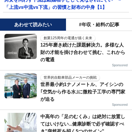
「上流vs中流vs下流」の習慣と財布の中身【1】
あわせて読みたい
#年収・給料の記事
創業125周年の電通が描く未来
125年磨き続けた課題解決力。多様な人
財の才能を掛け合わせて挑む、これから
の電通
Sponsored
世界的自動車部品メーカーの挑戦
世界最小約1ナノメートル、アイシンの
｢空気から作る水｣に微粒子工学の専門家
が迫る
Sponsored
中高年の「足のむくみ」は絶対に放置し
てはいけない...健康診断で必ず確認すべ
き"突然死を招く5つのサイン"