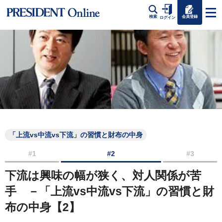
会員登録
検索
ログイン
「上流vs中流vs下流」の習慣と財布の中身
#1
#2
#3
下流は興味の幅が狭く、対人関係が苦
手 －「上流vs中流vs下流」の習慣と財
布の中身【2】