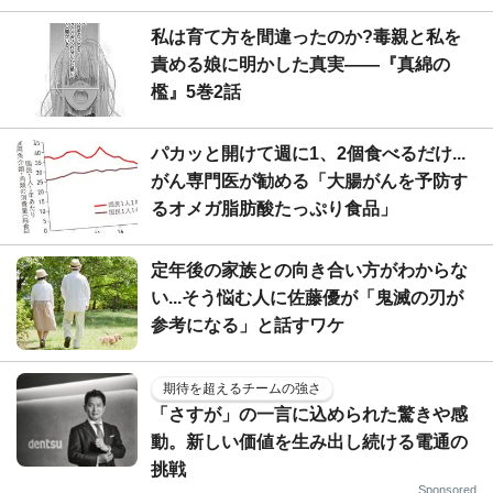
私は育て方を間違ったのか?毒親と私を
責める娘に明かした真実――『真綿の
檻』5巻2話
パカッと開けて週に1、2個食べるだけ...
がん専門医が勧める「大腸がんを予防す
るオメガ脂肪酸たっぷり食品」
定年後の家族との向き合い方がわからな
い...そう悩む人に佐藤優が「鬼滅の刃が
参考になる」と話すワケ
期待を超えるチームの強さ
「さすが」の一言に込められた驚きや感
動。新しい価値を生み出し続ける電通の
挑戦
Sponsored