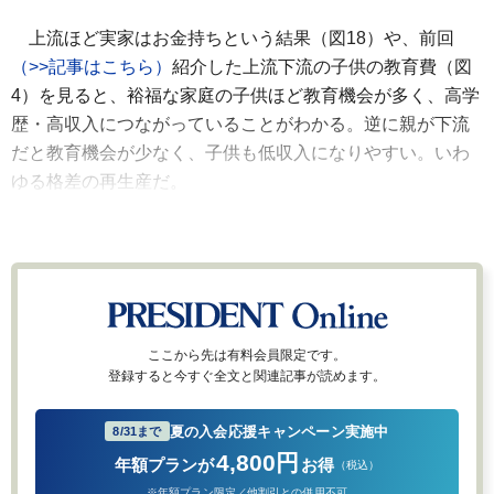
上流ほど実家はお金持ちという結果（図18）や、前回
（>>記事はこちら）
紹介した上流下流の子供の教育費（図
4）を見ると、裕福な家庭の子供ほど教育機会が多く、高学
歴・高収入につながっていることがわかる。逆に親が下流
だと教育機会が少なく、子供も低収入になりやすい。いわ
ゆる格差の再生産だ。
ここから先は有料会員限定です。
登録すると今すぐ全文と関連記事が読めます。
夏の入会応援キャンペーン実施中
8/31まで
4,800円
年額プランが
お得
（税込）
※年額プラン限定／他割引との併用不可