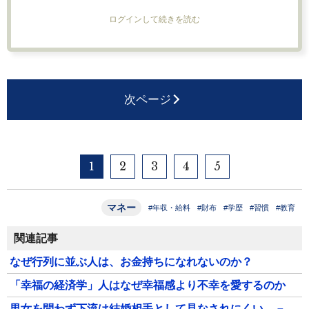
ログインして続きを読む
次ページ
1
2
3
4
5
マネー
#年収・給料
#財布
#学歴
#習慣
#教育
関連記事
なぜ行列に並ぶ人は、お金持ちになれないのか？
「幸福の経済学」人はなぜ幸福感より不幸を愛するのか
男女を問わず下流は結婚相手として見なされにくい －