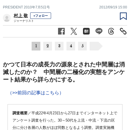
PRESIDENT 2010年7月5日号
2012/09/19 15:00
村上 敬
+フォロー
ジャーナリスト
1
2
3
4
5
かつて日本の成長力の源泉とされた中間層は消
滅したのか？ 中間層の二極化の実態をアンケ
ート結果から詳らかにする。
（>>前回の記事はこちら）
調査概要
／平成22年4月23日から27日までインターネット上で
アンケート調査を行った。30～50代を上流・中流・下流の区
分に分け各層の人数がほぼ同数となるよう調整。調査実施機