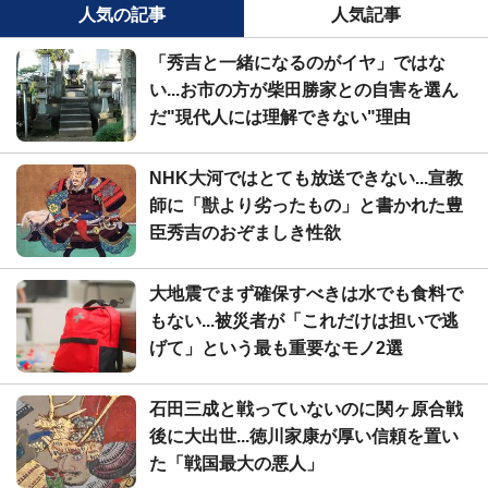
人気の記事
人気記事
「秀吉と一緒になるのがイヤ」ではな
い...お市の方が柴田勝家との自害を選ん
だ"現代人には理解できない"理由
NHK大河ではとても放送できない...宣教
師に「獣より劣ったもの」と書かれた豊
臣秀吉のおぞましき性欲
大地震でまず確保すべきは水でも食料で
もない...被災者が「これだけは担いで逃
げて」という最も重要なモノ2選
石田三成と戦っていないのに関ヶ原合戦
後に大出世...徳川家康が厚い信頼を置い
た「戦国最大の悪人」