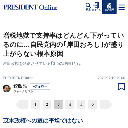
会員登録
検索
ログイン
増税地獄で支持率はどんどん下がってい
るのに…自民党内の｢岸田おろし｣が盛り
上がらない根本原因
岸田政権を延命させている｢3つの理由｣とは
PRESIDENT Online
2023/07/19 19:00
鮫島 浩
+フォロー
ジャーナリスト
1
2
3
4
5
6
茂木政権への道は平坦ではない