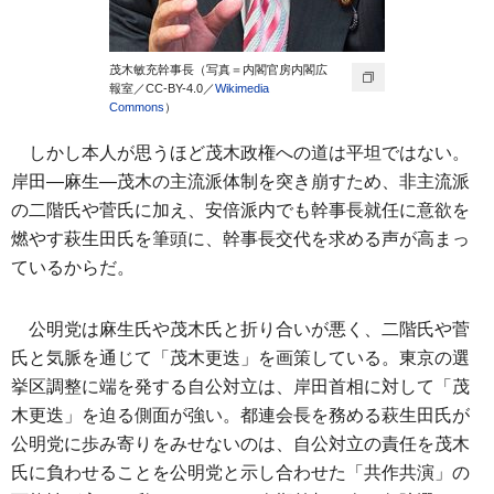
茂木敏充幹事長（写真＝内閣官房内閣広
報室／CC-BY-4.0／
Wikimedia
Commons
）
しかし本人が思うほど茂木政権への道は平坦ではない。
岸田―麻生―茂木の主流派体制を突き崩すため、非主流派
の二階氏や菅氏に加え、安倍派内でも幹事長就任に意欲を
燃やす萩生田氏を筆頭に、幹事長交代を求める声が高まっ
ているからだ。
公明党は麻生氏や茂木氏と折り合いが悪く、二階氏や菅
氏と気脈を通じて「茂木更迭」を画策している。東京の選
挙区調整に端を発する自公対立は、岸田首相に対して「茂
木更迭」を迫る側面が強い。都連会長を務める萩生田氏が
公明党に歩み寄りをみせないのは、自公対立の責任を茂木
氏に負わせることを公明党と示し合わせた「共作共演」の