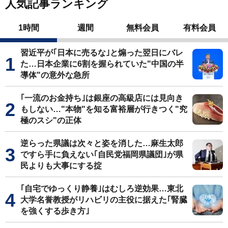
人気記事ランキング
1時間
週間
無料会員
有料会員
習近平が｢日本に売るな｣と煽った翌日にバレ
た…日本企業に6割を握られていた"中国の半
導体"の意外な急所
｢一流のお金持ち｣は銀座の高級店には見向き
もしない…"本物"を知る富裕層が行きつく"究
極のスシ"の正体
逆らった県議は次々と姿を消した…麻生太郎
ですら手に負えない｢自民党福岡県議団｣が県
民よりも大事にする掟
｢自宅でゆっくり静養｣はむしろ逆効果…東北
大学名誉教授がリハビリの主役に据えた｢腎臓
を強くする歩き方｣