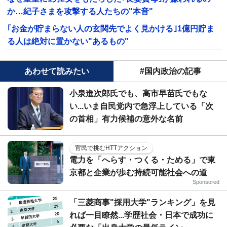
か…紀子さまを攻撃する人たちの"本音"
｢お金が貯まらない人の玄関先でよく見かける｣1億円貯ま
る人は絶対に置かない"あるもの"
あわせて読みたい
#国内政治の記事
小泉進次郎氏でも、高市早苗氏でもな
い...いま自民党内で急浮上している「次
の首相」有力候補の意外な名前
官民で挑むHTTアクション
電力を「へらす・つくる・ためる」で東
京都と企業が歩む持続可能社会への道
Sponsored
「三菱商事"採用大学"ランキング」を見
れば一目瞭然...学歴社会・日本で成功に