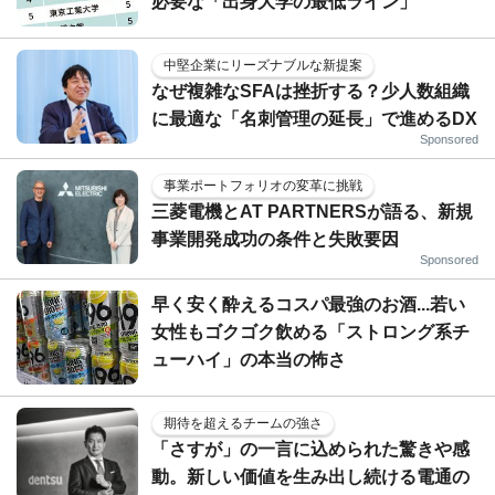
必要な「出身大学の最低ライン」
中堅企業にリーズナブルな新提案
なぜ複雑なSFAは挫折する？少人数組織
に最適な「名刺管理の延長」で進めるDX
Sponsored
事業ポートフォリオの変革に挑戦
三菱電機とAT PARTNERSが語る、新規
事業開発成功の条件と失敗要因
Sponsored
早く安く酔えるコスパ最強のお酒...若い
女性もゴクゴク飲める「ストロング系チ
ューハイ」の本当の怖さ
期待を超えるチームの強さ
「さすが」の一言に込められた驚きや感
動。新しい価値を生み出し続ける電通の