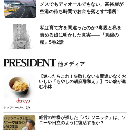
メスでもディオールでもない、富裕層が
空港の待ち時間でお金を落とす"場所"
私は育て方を間違ったのか?毒親と私を
責める娘に明かした真実――『真綿の
檻』5巻2話
【迷ったらこれ！失敗しない＆間違いなくお
いしい「もやしの胡麻酢和え」】つい箸が進
む小鉢
トップページへ
経営の神様が残した「パナソニック」は、ソ
ニーや日立のように復活するか？