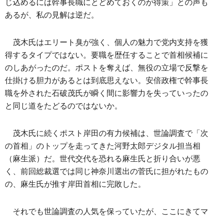
じ込めるには幹事長職にとどめておくのが得策」との声も
あるが、私の見解は逆だ。
茂木氏はエリート臭が強く、個人の魅力で党内支持を獲
得するタイプではない。要職を歴任することで首相候補に
のしあがったのだ。ポストを奪えば、無役の立場で反撃を
仕掛ける胆力があるとは到底思えない。安倍政権で幹事長
職を外された石破茂氏が瞬く間に影響力を失っていったの
と同じ道をたどるのではないか。
茂木氏に続くポスト岸田の有力候補は、世論調査で「次
の首相」のトップを走ってきた河野太郎デジタル担当相
（麻生派）だ。世代交代を恐れる麻生氏と折り合いが悪
く、前回総裁選では同じ神奈川選出の菅氏に担がれたもの
の、麻生氏が推す岸田首相に完敗した。
それでも世論調査の人気を保っていたが、ここにきてマ