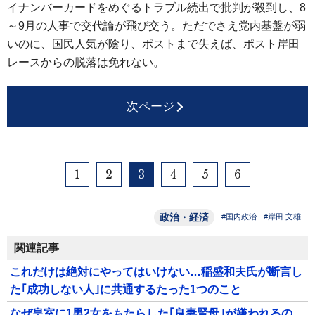
イナンバーカードをめぐるトラブル続出で批判が殺到し、8
～9月の人事で交代論が飛び交う。ただでさえ党内基盤が弱
いのに、国民人気が陰り、ポストまで失えば、ポスト岸田
レースからの脱落は免れない。
次ページ
1
2
3
4
5
6
政治・経済
#国内政治
#岸田 文雄
関連記事
これだけは絶対にやってはいけない…稲盛和夫氏が断言し
た｢成功しない人｣に共通するたった1つのこと
なぜ皇室に1男2女をもたらした｢良妻賢母｣が嫌われるの