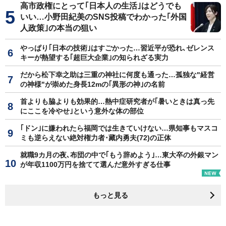
高市政権にとって｢日本人の生活｣はどうでも
いい…小野田紀美のSNS投稿でわかった｢外国
人政策｣の本当の狙い
やっぱり｢日本の技術｣はすごかった…習近平が恐れ､ゼレンス
キーが熱望する｢超巨大企業｣の知られざる実力
だから松下幸之助は三重の神社に何度も通った…孤独な"経営
の神様"が崇めた身長12mの｢異形の神｣の名前
首よりも脇よりも効果的…熱中症研究者が｢暑いときは真っ先
にここを冷やせ｣という意外な体の部位
｢ドン｣に嫌われたら福岡では生きていけない…県知事もマスコ
ミも逆らえない絶対権力者･藏内勇夫(72)の正体
就職9カ月の夜､布団の中で｢もう辞めよう｣…東大卒の外銀マン
が年収1100万円を捨てて選んだ意外すぎる仕事
もっと見る