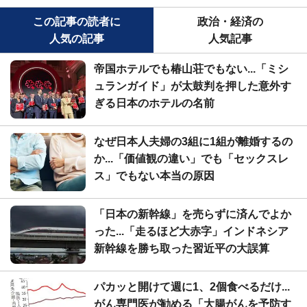
この記事の読者に
政治・経済の
人気の記事
人気記事
帝国ホテルでも椿山荘でもない...「ミシ
ュランガイド」が太鼓判を押した意外す
ぎる日本のホテルの名前
なぜ日本人夫婦の3組に1組が離婚するの
か...「価値観の違い」でも「セックスレ
ス」でもない本当の原因
「日本の新幹線」を売らずに済んでよか
った...「走るほど大赤字」インドネシア
新幹線を勝ち取った習近平の大誤算
パカッと開けて週に1、2個食べるだけ...
がん専門医が勧める「大腸がんを予防す