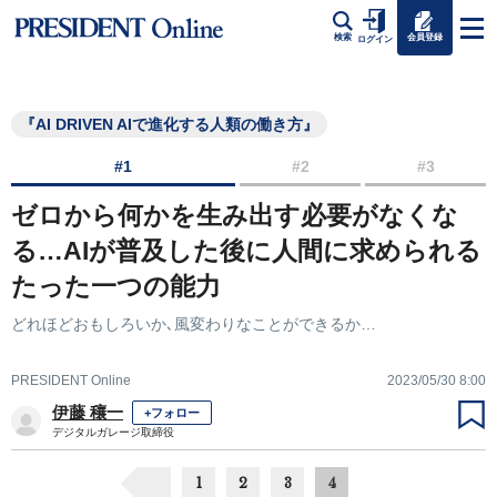
会員登録
検索
ログイン
『AI DRIVEN AIで進化する人類の働き方』
#1
#2
#3
ゼロから何かを生み出す必要がなくな
る…AIが普及した後に人間に求められる
たった一つの能力
どれほどおもしろいか､風変わりなことができるか…
PRESIDENT Online
2023/05/30 8:00
伊藤 穰一
+フォロー
デジタルガレージ取締役
1
2
3
4