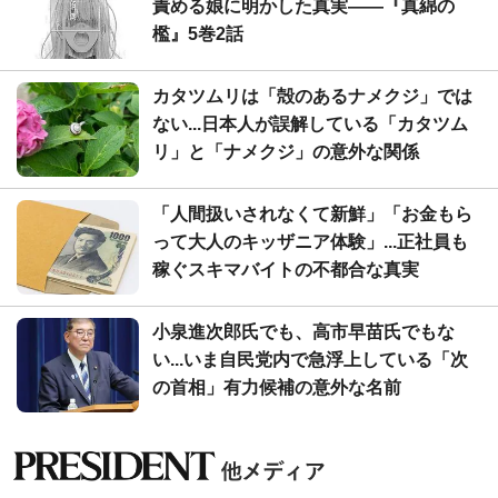
責める娘に明かした真実――『真綿の
檻』5巻2話
カタツムリは「殻のあるナメクジ」では
ない...日本人が誤解している「カタツム
リ」と「ナメクジ」の意外な関係
「人間扱いされなくて新鮮」「お金もら
って大人のキッザニア体験」...正社員も
稼ぐスキマバイトの不都合な真実
小泉進次郎氏でも、高市早苗氏でもな
い...いま自民党内で急浮上している「次
の首相」有力候補の意外な名前