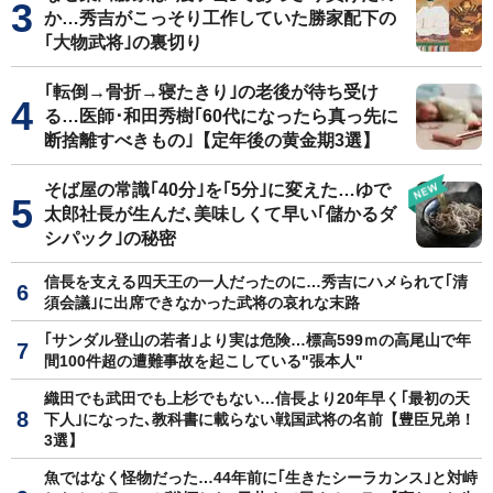
か…秀吉がこっそり工作していた勝家配下の
｢大物武将｣の裏切り
｢転倒→骨折→寝たきり｣の老後が待ち受け
る…医師･和田秀樹｢60代になったら真っ先に
断捨離すべきもの｣【定年後の黄金期3選】
そば屋の常識｢40分｣を｢5分｣に変えた…ゆで
太郎社長が生んだ､美味しくて早い｢儲かるダ
シパック｣の秘密
信長を支える四天王の一人だったのに…秀吉にハメられて｢清
須会議｣に出席できなかった武将の哀れな末路
｢サンダル登山の若者｣より実は危険…標高599ｍの高尾山で年
間100件超の遭難事故を起こしている"張本人"
織田でも武田でも上杉でもない…信長より20年早く｢最初の天
下人｣になった､教科書に載らない戦国武将の名前【豊臣兄弟！
3選】
魚ではなく怪物だった…44年前に｢生きたシーラカンス｣と対峙