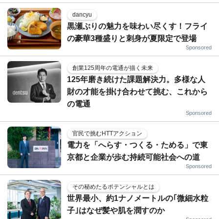
dancyu
黒瀬ぶりの魅力を味わい尽くす！フライ
の豪華3種盛りと刺身が夏限定で登場
Sponsored
創業125周年の電通が描く未来
125年磨き続けた課題解決力。多様な人
財の才能を掛け合わせて挑む、これから
の電通
Sponsored
官民で挑むHTTアクション
電力を「へらす・つくる・ためる」で東
京都と企業が歩む持続可能社会への道
Sponsored
その秘めたるポテンシャルとは
世界最小、約1ナノメートルの｢微細水粒
子｣はなぜ髪や肌を潤すのか