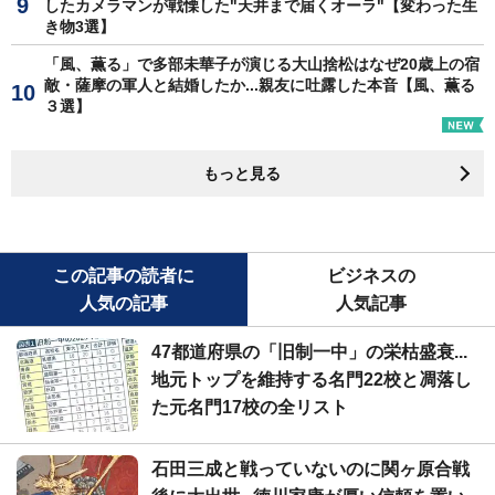
したカメラマンが戦慄した"天井まで届くオーラ"【変わった生
き物3選】
「風、薫る」で多部未華子が演じる大山捨松はなぜ20歳上の宿
敵・薩摩の軍人と結婚したか...親友に吐露した本音【風、薫る
３選】
もっと見る
この記事の読者に
ビジネスの
人気の記事
人気記事
47都道府県の「旧制一中」の栄枯盛衰...
地元トップを維持する名門22校と凋落し
た元名門17校の全リスト
石田三成と戦っていないのに関ヶ原合戦