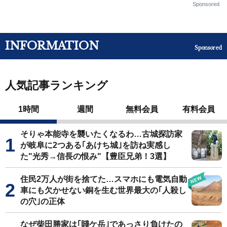
Sponsored
INFORMATION
Sponsored
人気記事ランキング
1時間
週間
無料会員
有料会員
そりゃ本能寺を襲いたくなるわ…古城探訪家
が岐阜に2つある｢あけち城｣を訪ね実感し
た"光秀→信長の恨み"【豊臣兄弟！3選】
住民2万人が街を捨てた…スマホにも電気自動
車にも欠かせない銅を生む世界最大の｢人殺し
の穴｣の正体
なぜ柴田勝家は｢賤ケ岳｣であっさり負けたの