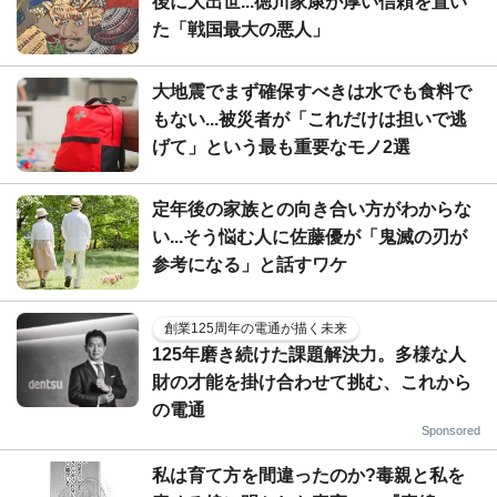
後に大出世...徳川家康が厚い信頼を置い
た「戦国最大の悪人」
大地震でまず確保すべきは水でも食料で
もない...被災者が「これだけは担いで逃
げて」という最も重要なモノ2選
定年後の家族との向き合い方がわからな
い...そう悩む人に佐藤優が「鬼滅の刃が
参考になる」と話すワケ
創業125周年の電通が描く未来
125年磨き続けた課題解決力。多様な人
財の才能を掛け合わせて挑む、これから
の電通
Sponsored
私は育て方を間違ったのか?毒親と私を