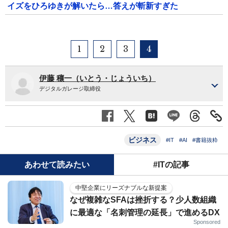
イズをひろゆきが解いたら…答えが斬新すぎた
1
2
3
4
伊藤 穰一（いとう・じょういち）
デジタルガレージ取締役
ビジネス
#IT
#AI
#書籍抜粋
あわせて読みたい
#ITの記事
中堅企業にリーズナブルな新提案
なぜ複雑なSFAは挫折する？少人数組織
に最適な「名刺管理の延長」で進めるDX
Sponsored