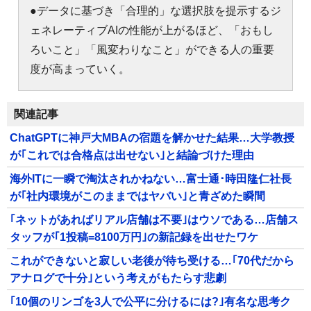
●データに基づき「合理的」な選択肢を提示するジ
ェネレーティブAIの性能が上がるほど、「おもし
ろいこと」「風変わりなこと」ができる人の重要
度が高まっていく。
関連記事
ChatGPTに神戸大MBAの宿題を解かせた結果…大学教授
が｢これでは合格点は出せない｣と結論づけた理由
海外ITに一瞬で淘汰されかねない…富士通･時田隆仁社長
が｢社内環境がこのままではヤバい｣と青ざめた瞬間
｢ネットがあればリアル店舗は不要｣はウソである…店舗ス
タッフが｢1投稿=8100万円｣の新記録を出せたワケ
これができないと寂しい老後が待ち受ける…｢70代だから
アナログで十分｣という考えがもたらす悲劇
｢10個のリンゴを3人で公平に分けるには?｣有名な思考ク