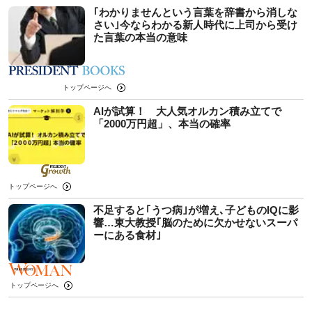
｢わかりませんという言葉を辞書から消しな
さい｣今ならわかる新人時代に上司から受け
た言葉の本当の意味
トップページへ
AIが試算！ 大人気オルカン積み立てで
「2000万円超」、本当の確率
トップページへ
不足すると｢うつ病｣が増え､子どものIQに影
響…東大教授｢脳のために欠かせないスーパ
ーにある食材｣
トップページへ