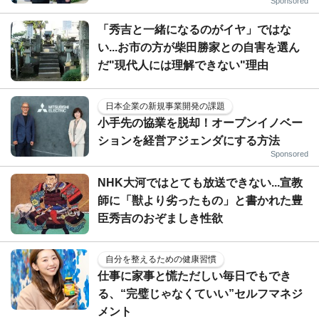
Sponsored
「秀吉と一緒になるのがイヤ」ではな
い...お市の方が柴田勝家との自害を選ん
だ"現代人には理解できない"理由
日本企業の新規事業開発の課題
小手先の協業を脱却！オープンイノベー
ションを経営アジェンダにする方法
Sponsored
NHK大河ではとても放送できない...宣教
師に「獣より劣ったもの」と書かれた豊
臣秀吉のおぞましき性欲
自分を整えるための健康習慣
仕事に家事と慌ただしい毎日でもでき
る、“完璧じゃなくていい”セルフマネジ
メント