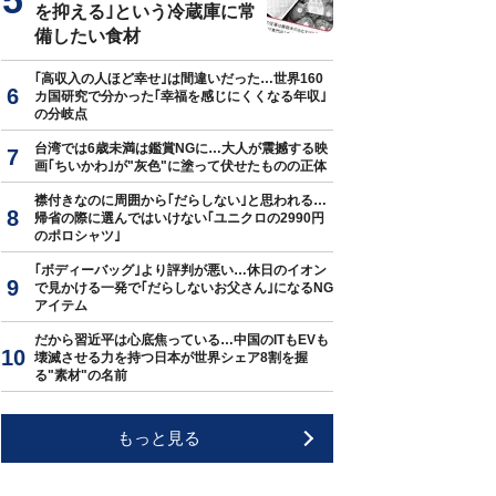
を抑える｣という冷蔵庫に常
備したい食材
｢高収入の人ほど幸せ｣は間違いだった…世界160
カ国研究で分かった｢幸福を感じにくくなる年収｣
の分岐点
台湾では6歳未満は鑑賞NGに…大人が震撼する映
画｢ちいかわ｣が"灰色"に塗って伏せたものの正体
襟付きなのに周囲から｢だらしない｣と思われる…
帰省の際に選んではいけない｢ユニクロの2990円
のポロシャツ｣
｢ボディーバッグ｣より評判が悪い…休日のイオン
で見かける一発で｢だらしないお父さん｣になるNG
アイテム
だから習近平は心底焦っている…中国のITもEVも
壊滅させる力を持つ日本が世界シェア8割を握
る"素材"の名前
もっと見る