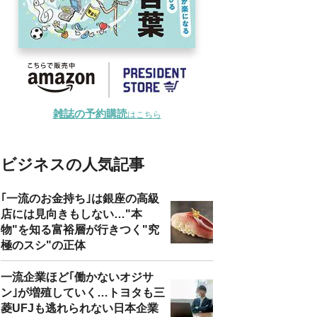
雑誌の予約購読
はこちら
ビジネスの人気記事
｢一流のお金持ち｣は銀座の高級
店には見向きもしない…"本
物"を知る富裕層が行きつく"究
極のスシ"の正体
一流企業ほど｢働かないオジサ
ン｣が増殖していく…トヨタも三
菱UFJも逃れられない日本企業