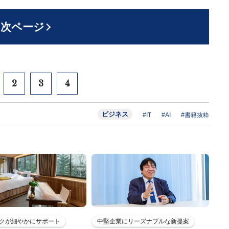
次ページ
2
3
4
ビジネス
#IT
#AI
#書籍抜粋
クが細やかにサポート
中堅企業にリーズナブルな新提案