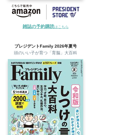
雑誌の予約購読
はこちら
プレジデントFamily 2026年夏号
頭のいい子が育つ「育脳」大百科