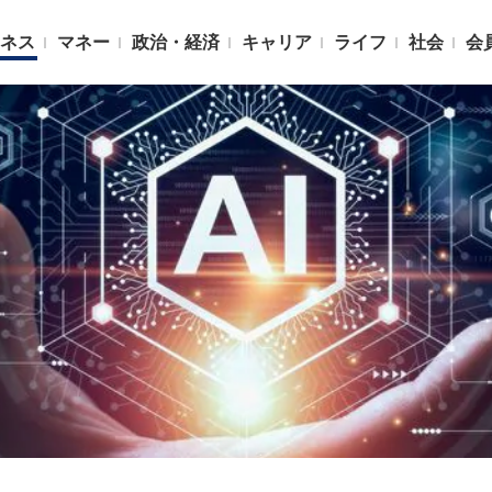
ネス
マネー
政治・経済
キャリア
ライフ
社会
会