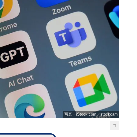
写真＝iStock.com／stockcam