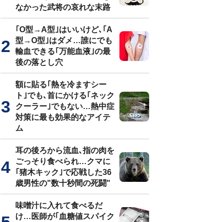
なかった武将の哀れな末路
｢O型→A型｣はいいけど､｢A
型→O型｣はダメ…誰にでも
輸血できる｢万能血液｣の最
後の落とし穴
額に貼る｢熱を冷ますシー
ト｣でも､首にかける｢ネック
クーラー｣でもない…熱中症
対策に最も効果的なアイテ
ム
耳の後ろから流血､指の肉を
ごっそり食べられ…クマに
｢猪木キック｣で応戦した36
歳男性の"数十秒間の死闘"
味噌汁に入れて食べるだ
け…医師が｢血糖値スパイク