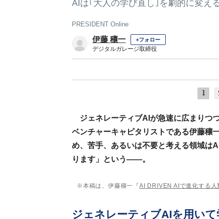
AIは｢大人の学び直し｣を劇的に変え
PRESIDENT Online
伊藤 穰一
+フォロー
デジタルガレージ取締役
1
ジェネレーティブAIが急速に広まりつ
ベンチャーキャピタリストである伊藤穰
め、苦手、あるいは不要と考える領域はA
ります」という――。
※本稿は、伊藤穰一『
AI DRIVEN AIで進化す
ジェネレーティブAIを用いて