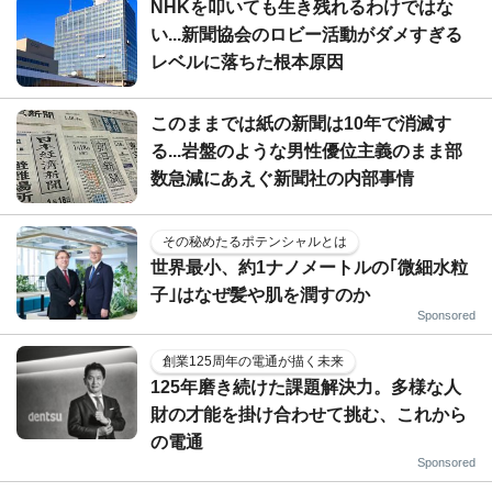
NHKを叩いても生き残れるわけではな
い...新聞協会のロビー活動がダメすぎる
レベルに落ちた根本原因
このままでは紙の新聞は10年で消滅す
る...岩盤のような男性優位主義のまま部
数急減にあえぐ新聞社の内部事情
その秘めたるポテンシャルとは
世界最小、約1ナノメートルの｢微細水粒
子｣はなぜ髪や肌を潤すのか
Sponsored
創業125周年の電通が描く未来
125年磨き続けた課題解決力。多様な人
財の才能を掛け合わせて挑む、これから
の電通
Sponsored