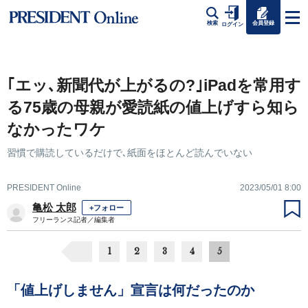
会員登録
検索
ログイン
｢エッ､新聞代が上がるの?｣iPadを常用す
る75歳の母親が愛読紙の値上げすら知ら
なかったワケ
習慣で購読しているだけで､紙面をほとんど読んでいない
PRESIDENT Online
2023/05/01 8:00
亀松 太郎
+フォロー
フリーランス記者／編集者
1
2
3
4
5
「値上げしません」宣言は何だったのか