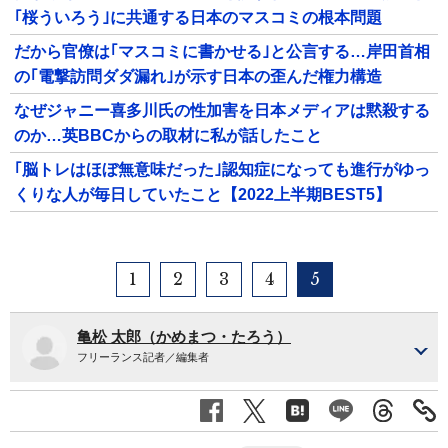
｢桜ういろう｣に共通する日本のマスコミの根本問題
だから官僚は｢マスコミに書かせる｣と公言する…岸田首相
の｢電撃訪問ダダ漏れ｣が示す日本の歪んだ権力構造
なぜジャニー喜多川氏の性加害を日本メディアは黙殺する
のか…英BBCからの取材に私が話したこと
｢脳トレはほぼ無意味だった｣認知症になっても進行がゆっ
くりな人が毎日していたこと【2022上半期BEST5】
1
2
3
4
5
亀松 太郎（かめまつ・たろう）
フリーランス記者／編集者