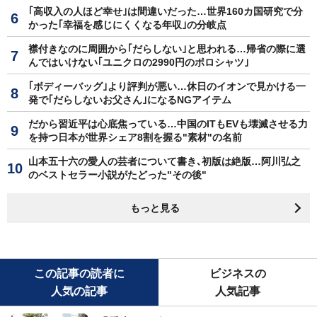
｢高収入の人ほど幸せ｣は間違いだった…世界160カ国研究で分
かった｢幸福を感じにくくなる年収｣の分岐点
襟付きなのに周囲から｢だらしない｣と思われる…帰省の際に選
んではいけない｢ユニクロの2990円のポロシャツ｣
｢ボディーバッグ｣より評判が悪い…休日のイオンで見かける一
発で｢だらしないお父さん｣になるNGアイテム
だから習近平は心底焦っている…中国のITもEVも壊滅させる力
を持つ日本が世界シェア8割を握る"素材"の名前
山本五十六の愛人の芸者について書き､初版は絶版…阿川弘之
のベストセラー小説がたどった"その後"
もっと見る
この記事の読者に
ビジネスの
人気の記事
人気記事