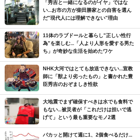
「秀吉と一緒になるのがイヤ」ではな
い...お市の方が柴田勝家との自害を選ん
だ"現代人には理解できない"理由
11体のラブドールと暮らし"正しい性行
為"を楽しむ...「人より人形を愛する男た
ち」が奇妙な生活を始めたワケ
NHK大河ではとても放送できない...宣教
師に「獣より劣ったもの」と書かれた豊
臣秀吉のおぞましき性欲
大地震でまず確保すべきは水でも食料で
もない...被災者が「これだけは担いで逃
げて」という最も重要なモノ2選
パカッと開けて週に1、2個食べるだけ...