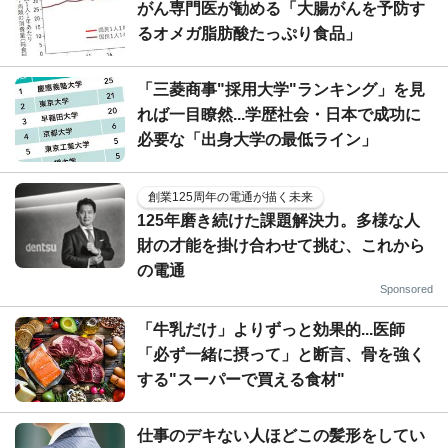
がん専門医が勧める「大腸がんを予防す
るオメガ脂肪酸たっぷり食品」
「三菱商事"採用大学"ランキング」を見
れば一目瞭然...学歴社会・日本で成功に
必要な「出身大学の最低ライン」
創業125周年の電通が描く未来
125年磨き続けた課題解決力。多様な人
財の才能を掛け合わせて挑む、これから
の電通
Sponsored
「牛乳だけ」よりずっと効果的...医師
「必ず一緒に摂って」と断言、骨を強く
する"スーパーで買える食材"
仕事のデキない人ほどこの髪形をしてい