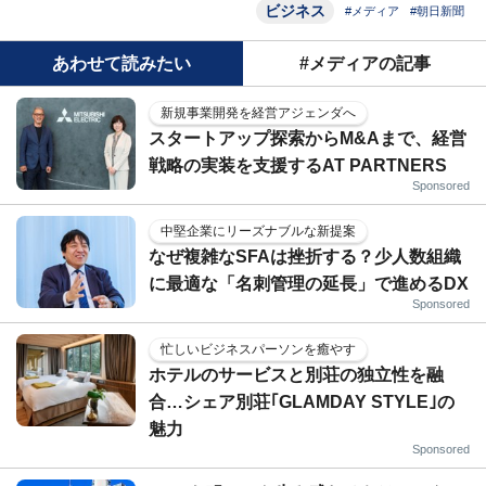
ビジネス
#メディア
#朝日新聞
あわせて読みたい
#メディアの記事
新規事業開発を経営アジェンダへ
スタートアップ探索からM&Aまで、経営
戦略の実装を支援するAT PARTNERS
Sponsored
中堅企業にリーズナブルな新提案
なぜ複雑なSFAは挫折する？少人数組織
に最適な「名刺管理の延長」で進めるDX
Sponsored
忙しいビジネスパーソンを癒やす
ホテルのサービスと別荘の独立性を融
合…シェア別荘｢GLAMDAY STYLE｣の
魅力
Sponsored