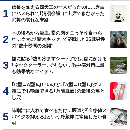
信長を支える四天王の一人だったのに…秀吉
にハメられて｢清須会議｣に出席できなかった
武将の哀れな末路
耳の後ろから流血､指の肉をごっそり食べら
れ…クマに｢猪木キック｣で応戦した36歳男性
の"数十秒間の死闘"
額に貼る｢熱を冷ますシート｣でも､首にかける
｢ネッククーラー｣でもない…熱中症対策に最
も効果的なアイテム
｢O型→A型｣はいいけど､｢A型→O型｣はダメ…
誰にでも輸血できる｢万能血液｣の最後の落と
し穴
味噌汁に入れて食べるだけ…医師が｢血糖値ス
パイクを抑える｣という冷蔵庫に常備したい食
材