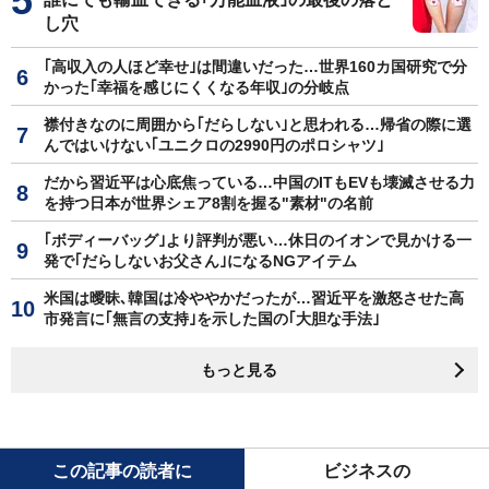
し穴
｢高収入の人ほど幸せ｣は間違いだった…世界160カ国研究で分
かった｢幸福を感じにくくなる年収｣の分岐点
襟付きなのに周囲から｢だらしない｣と思われる…帰省の際に選
んではいけない｢ユニクロの2990円のポロシャツ｣
だから習近平は心底焦っている…中国のITもEVも壊滅させる力
を持つ日本が世界シェア8割を握る"素材"の名前
｢ボディーバッグ｣より評判が悪い…休日のイオンで見かける一
発で｢だらしないお父さん｣になるNGアイテム
米国は曖昧､韓国は冷ややかだったが…習近平を激怒させた高
市発言に｢無言の支持｣を示した国の｢大胆な手法｣
もっと見る
この記事の読者に
ビジネスの