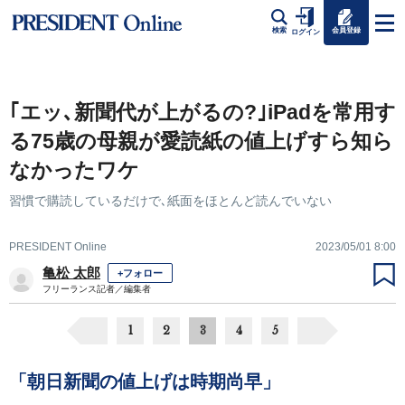
会員登録
検索
ログイン
｢エッ､新聞代が上がるの?｣iPadを常用す
る75歳の母親が愛読紙の値上げすら知ら
なかったワケ
習慣で購読しているだけで､紙面をほとんど読んでいない
PRESIDENT Online
2023/05/01 8:00
亀松 太郎
+フォロー
フリーランス記者／編集者
1
2
3
4
5
「朝日新聞の値上げは時期尚早」