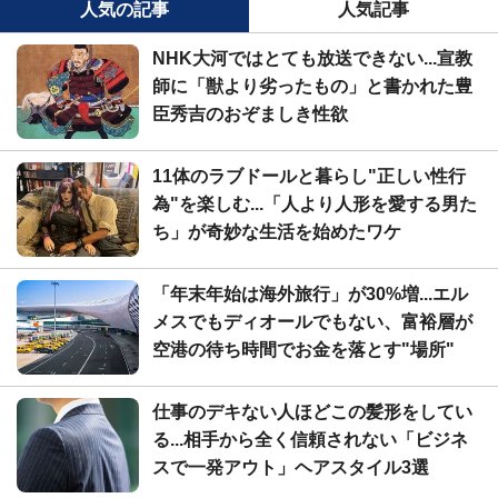
人気の記事
人気記事
NHK大河ではとても放送できない...宣教
師に「獣より劣ったもの」と書かれた豊
臣秀吉のおぞましき性欲
11体のラブドールと暮らし"正しい性行
為"を楽しむ...「人より人形を愛する男た
ち」が奇妙な生活を始めたワケ
「年末年始は海外旅行」が30%増...エル
メスでもディオールでもない、富裕層が
空港の待ち時間でお金を落とす"場所"
仕事のデキない人ほどこの髪形をしてい
る...相手から全く信頼されない「ビジネ
スで一発アウト」ヘアスタイル3選