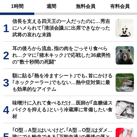
1時間
週間
無料会員
有料会員
信長を支える四天王の一人だったのに…秀吉
にハメられて｢清須会議｣に出席できなかった
武将の哀れな末路
耳の後ろから流血､指の肉をごっそり食べら
れ…クマに｢猪木キック｣で応戦した36歳男性
の"数十秒間の死闘"
額に貼る｢熱を冷ますシート｣でも､首にかける
｢ネッククーラー｣でもない…熱中症対策に最
も効果的なアイテム
味噌汁に入れて食べるだけ…医師が｢血糖値ス
パイクを抑える｣という冷蔵庫に常備したい食
材
｢O型→A型｣はいいけど､｢A型→O型｣はダメ…
誰にでも輸血できる｢万能血液｣の最後の落と