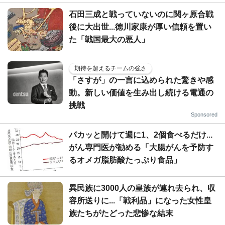
石田三成と戦っていないのに関ヶ原合戦
後に大出世...徳川家康が厚い信頼を置い
た「戦国最大の悪人」
期待を超えるチームの強さ
「さすが」の一言に込められた驚きや感
動。新しい価値を生み出し続ける電通の
挑戦
Sponsored
パカッと開けて週に1、2個食べるだけ...
がん専門医が勧める「大腸がんを予防す
るオメガ脂肪酸たっぷり食品」
異民族に3000人の皇族が連れ去られ、収
容所送りに...「戦利品」になった女性皇
族たちがたどった悲惨な結末