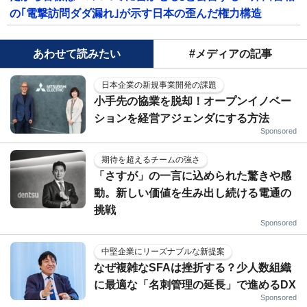
の｢電撃訪問ダダ漏れ｣が示す日本の歪んだ権力構造
あわせて読みたい
#メディアの記事
日本企業の新規事業開発の課題
小手先の協業を脱却！オープンイノベー
ションを経営アジェンダにする方法
Sponsored
期待を超えるチームの強さ
「さすが」の一言に込められた驚きや感
動。新しい価値を生み出し続ける電通の
挑戦
Sponsored
中堅企業にリーズナブルな新提案
なぜ複雑なSFAは挫折する？少人数組織
に最適な「名刺管理の延長」で進めるDX
Sponsored