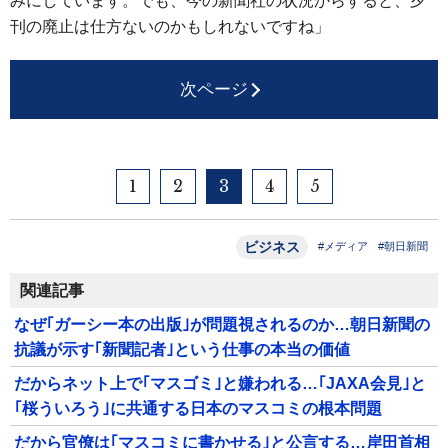
みにしています。でも、今の新聞社の状況からすると、夕
刊の廃止は仕方ないのかもしれないですね」
次ページ
1
2
3
4
5
ビジネス
#メディア
#朝日新聞
関連記事
なぜ｢ガーシー本の出版｣が問題視されるのか…朝日新聞の
抗議が示す｢新聞記者｣という仕事の本当の価値
だからネット上で｢マスゴミ｣と嫌われる…｢JAXA会見｣と
｢桜ういろう｣に共通する日本のマスコミの根本問題
だから官僚は｢マスコミに書かせる｣と公言する…岸田首相