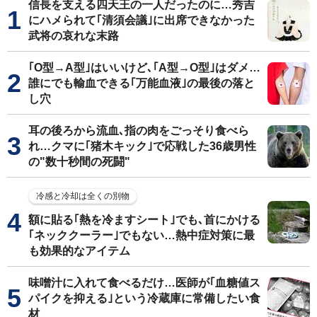
信長を支える四天王の一人だったのに…秀吉
にハメられて｢清須会議｣に出席できなかった
武将の哀れな末路
｢O型→A型｣はいいけど､｢A型→O型｣はダメ…
誰にでも輸血できる｢万能血液｣の最後の落と
し穴
耳の後ろから流血､指の肉をごっそり食べら
れ…クマに｢猪木キック｣で応戦した36歳男性
の"数十秒間の死闘"
冷感と冷却は全くの別物
額に貼る｢熱を冷ますシート｣でも､首にかける
｢ネッククーラー｣でもない…熱中症対策に最
も効果的なアイテム
味噌汁に入れて食べるだけ…医師が｢血糖値ス
パイクを抑える｣という冷蔵庫に常備したい食
材