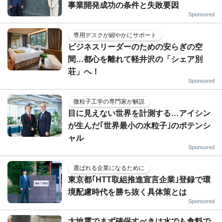
事業開発成功の条件と失敗要因
Sponsored
専用デスクが細やかにサポート
ビジネスリーダーのための安らぎの空
間…都心を離れて軽井沢の「シェア別
荘」へ！
Sponsored
微粒子工学の専門家が解説
目に見えない世界を計測する…アイシン
が生んだ｢世界最小の水粒子｣のポテンシ
ャル
Sponsored
選ばれる企業になるために
東京都｢HTT取組推進宣言企業｣登録で環
境配慮時代を勝ち抜く具体策とは
Sponsored
大地震でまず確保すべきは水でも食料で