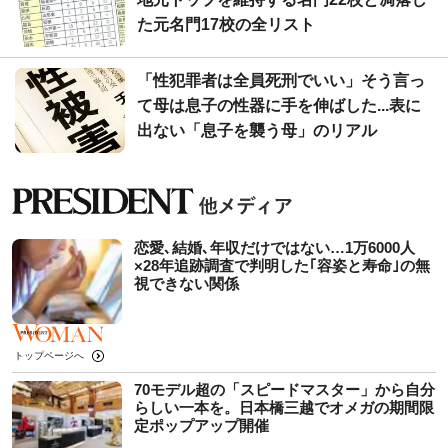
た元名門17校の全リスト
「性犯罪者は全員死刑でいい」そう言っ
て母は息子の性器に手を伸ばした...表に
出ない「息子を襲う母」のリアル
恋愛､結婚､年収だけではない…1万6000人
×28年追跡調査で判明した｢容姿と寿命｣の無
視できない関係
トップページへ
70モデル超の「スピードマスター」から自分
らしい一本を。日本橋三越でオメガの期間限
定ポップアップ開催