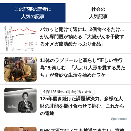
この記事の読者に
社会の
人気の記事
人気記事
パカッと開けて週に1、2個食べるだけ...
がん専門医が勧める「大腸がんを予防す
るオメガ脂肪酸たっぷり食品」
11体のラブドールと暮らし"正しい性行
為"を楽しむ...「人より人形を愛する男た
ち」が奇妙な生活を始めたワケ
創業125周年の電通が描く未来
125年磨き続けた課題解決力。多様な人
財の才能を掛け合わせて挑む、これから
の電通
Sponsored
NHK大河ではとても放送できない...宣教