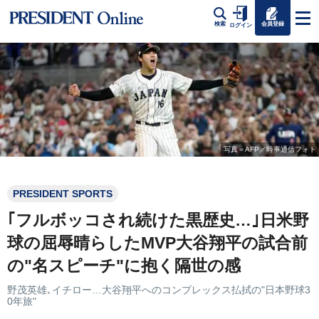
会員登録
検索
ログイン
写真＝AFP／時事通信フォト
PRESIDENT SPORTS
｢フルボッコされ続けた黒歴史…｣日米野
球の屈辱晴らしたMVP大谷翔平の試合前
の"名スピーチ"に抱く隔世の感
野茂英雄､イチロー…大谷翔平へのコンプレックス払拭の"日本野球3
0年旅"