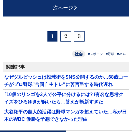
次ページ
1
2
3
社会
#スポーツ
#野球
#WBC
関連記事
なぜダルビッシュは投球術をSNS公開するのか…68歳コー
チがプロ野球"合同自主トレ"に苦言呈する時代遅れ
｢10個のリンゴを3人で公平に分けるには?｣有名な思考ク
イズをひろゆきが解いたら…答えが斬新すぎた
大谷翔平の超人的活躍は野球マンガを超えていた…私が日
本のWBC 優勝を予想できなかった理由