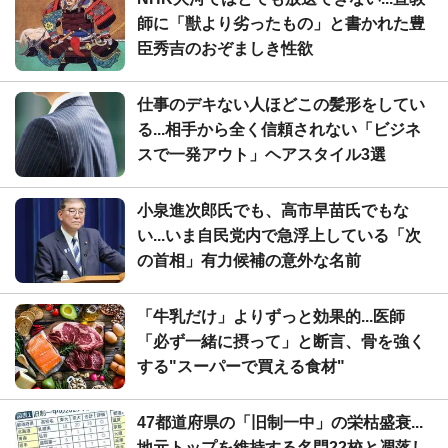
師に「獣より劣ったもの」と書かれた豊
臣秀吉のおぞましき性欲
仕事のデキない人ほどこの髪形をしてい
る...相手から全く信頼されない「ビジネ
スで一発アウト」ヘアスタイル3選
小泉進次郎氏でも、高市早苗氏でもな
い...いま自民党内で急浮上している「次
の首相」有力候補の意外な名前
「牛乳だけ」よりずっと効果的...医師
「必ず一緒に摂って」と断言、骨を強く
する"スーパーで買える食材"
47都道府県の「旧制一中」の栄枯盛衰...
地元トップを維持する名門22校と凋落し