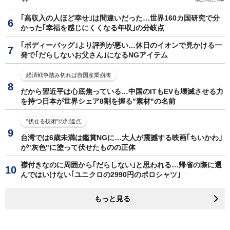
｢高収入の人ほど幸せ｣は間違いだった…世界160カ国研究で分
かった｢幸福を感じにくくなる年収｣の分岐点
｢ボディーバッグ｣より評判が悪い…休日のイオンで見かける一
発で｢だらしないお父さん｣になるNGアイテム
経済戦争踏み切れば自国産業崩壊
だから習近平は心底焦っている…中国のITもEVも壊滅させる力
を持つ日本が世界シェア8割を握る"素材"の名前
"伏せる技術"の到達点
台湾では6歳未満は鑑賞NGに…大人が震撼する映画｢ちいかわ｣
が"灰色"に塗って伏せたものの正体
襟付きなのに周囲から｢だらしない｣と思われる…帰省の際に選
んではいけない｢ユニクロの2990円のポロシャツ｣
もっと見る