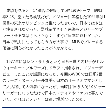
成績を見ると、54試合に登板して5勝1敗9セーブ、防御
率3.43。堂々たる成績だが、メジャーに昇格した1964年は1
回目の東京オリンピックと重なったせいで、日本ではさほ
ど注目されなかった。野球留学させた南海もメジャーでプ
レーさせる気はさらさらなく、すぐに日本に連れ戻した。
日本で戦力になってもらう方が大事で、MLBでプレーする
価値に関心がなかったことがうかがえる。
1977年にはレン・サカタという日系三世の内野手がミル
ウォーキー・ブルワーズにドラフト指名され、メジャーデ
ビューしたことが話題になった。今回のWBCでは日系2世
のラーズ・ヌートバー外野手が日本のリードオフマンとし
て大活躍して人気者になったが、当時は“日系人”がメジャー
リーガーになっただけで日本のメディアやファンは喜んで
いた。それほどメジャーは遠い場所だったのだ。