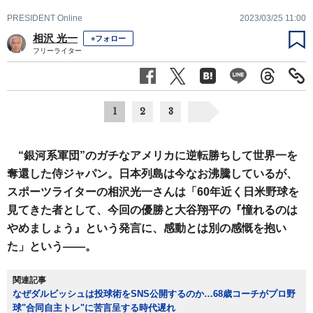
PRESIDENT Online
2023/03/25 11:00
相沢 光一
+フォロー
フリーライター
1
2
3
“銀河系軍団”のガチなアメリカに逆転勝ちして世界一を
奪還した侍ジャパン。日本列島は今なお沸騰しているが、
スポーツライターの相沢光一さんは「60年近く日米野球を
見てきた者として、今回の優勝と大谷翔平の『憧れるのは
やめましょう』という発言に、感動とは別の感慨を抱い
た」という――。
関連記事
なぜダルビッシュは投球術をSNS公開するのか…68歳コーチがプロ野
球"合同自主トレ"に苦言呈する時代遅れ