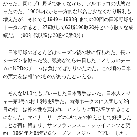
かった。同じプロ野球でありながら、フルボッコの状態だ
ったのだ。1960年代から一方的な試合は少なくなり勝利も
増えたが、それでも1949～1988年までの20回の日米野球を
トータルすると、279戦して63勝196敗20分という散々な成
績だ。（90年代以降は28勝43敗8分）
日米野球のほとんどはシーズン後の秋に行われた。長い
シーズンを戦った後、観光がてら来日したアメリカのチー
ムにNPBのチームは負けてばかりいたのだ。この頃の日米
の実力差は相当のものがあったといえる。
そんなMLBでもプレーした日本選手はいた。日本人メジ
ャー第1号の村上雅則投手だ。南海ホークスに入団して2年
目の村上は将来性を買われ、アメリカに野球留学すること
になった。マイナーリーグの1Aで左の抑えとして好投した
ことが目に留まり、サンフランシスコ・ジャイアンツと契
約。1964年と65年の2シーズン、メジャーでプレーした。