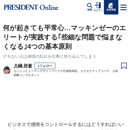
会員登録
検索
ログイン
何が起きても平常心…マッキンゼーのエ
リートが実践する｢些細な問題で悩まな
くなる｣4つの基本原則
デキない人は感情の乱れを仕事に持ち込んでしまう
大嶋 祥誉
+フォロー
センジュヒューマンデザインワークス代表取締役、エグゼクティブコーチ、人材
戦略コンサルタント
ビジネスで感情をコントロールするにはどうすればいい