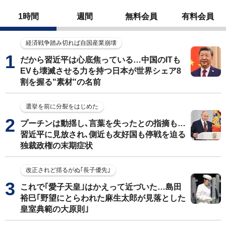
1時間
週間
無料会員
有料会員
経済戦争踏み切れば自国産業崩壊
だから習近平は心底焦っている…中国のITも
EVも壊滅させる力を持つ日本が世界シェア8
割を握る"素材"の名前
選挙を前に分裂をはじめた
プーチンは動揺し､言葉を失ったとの指摘も…
習近平に見放され､側近も友好国も停戦を迫る
独裁政権の末期症状
改正されど揺るがぬ｢長子優先｣
これで｢愛子天皇｣はかえって近づいた…島田
裕巳｢野望にとらわれた麻生太郎が見落とした
皇室典範の大原則｣