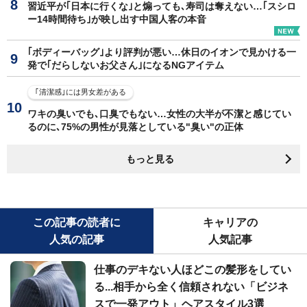
習近平が｢日本に行くな｣と煽っても､寿司は奪えない…｢スシロ
ー14時間待ち｣が映し出す中国人客の本音
｢ボディーバッグ｣より評判が悪い…休日のイオンで見かける一
発で｢だらしないお父さん｣になるNGアイテム
｢清潔感｣には男女差がある
ワキの臭いでも､口臭でもない…女性の大半が不潔と感じてい
るのに､75%の男性が見落としている"臭い"の正体
もっと見る
この記事の読者に
キャリアの
人気の記事
人気記事
仕事のデキない人ほどこの髪形をしてい
る...相手から全く信頼されない「ビジネ
スで一発アウト」ヘアスタイル3選