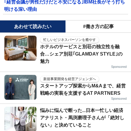
｢経営会議が男性だけだと不安になる｣IBM社長がそう打ち
明ける深い理由
あわせて読みたい
#働き方の記事
忙しいビジネスパーソンを癒やす
ホテルのサービスと別荘の独立性を融
合…シェア別荘｢GLAMDAY STYLE｣の
魅力
Sponsored
新規事業開発を経営アジェンダへ
スタートアップ探索からM&Aまで、経営
戦略の実装を支援するAT PARTNERS
Sponsored
悩みに悩んで断った...日本一忙しい経済
アナリスト・馬渕磨理子さんが「絶対し
ない」と決めていること