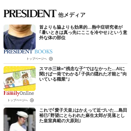
首よりも脇よりも効果的…熱中症研究者が
｢暑いときは真っ先にここを冷やせ｣という意
外な体の部位
トップページへ
スマホ三昧="残念な子"ではなかった…AIに
聞けば一発でわかる｢子供の隠れた才能と"向
いている職業"｣
トップページへ
これで｢愛子天皇｣はかえって近づいた…島田
裕巳｢野望にとらわれた麻生太郎が見落とし
た皇室典範の大原則｣