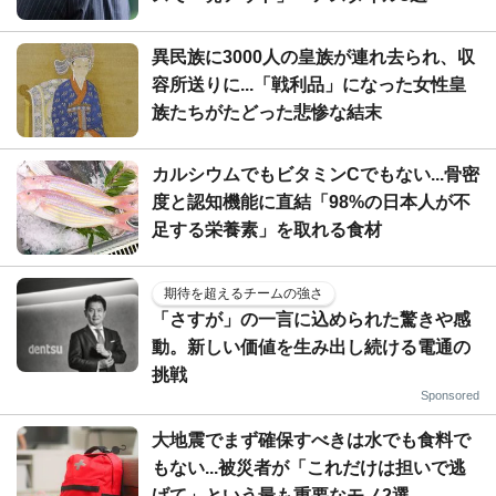
異民族に3000人の皇族が連れ去られ、収
容所送りに...「戦利品」になった女性皇
族たちがたどった悲惨な結末
カルシウムでもビタミンCでもない...骨密
度と認知機能に直結「98%の日本人が不
足する栄養素」を取れる食材
期待を超えるチームの強さ
「さすが」の一言に込められた驚きや感
動。新しい価値を生み出し続ける電通の
挑戦
Sponsored
大地震でまず確保すべきは水でも食料で
もない...被災者が「これだけは担いで逃
げて」という最も重要なモノ2選