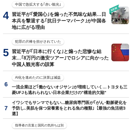
中国で急拡大する｢赤い観光｣
習近平が｢愛国心｣を煽った不気味な結果…日
本兵を撃退する｢抗日テーマパーク｣が中国各
地に広がる理由
犯罪の片棒を担がされていた
習近平が｢日本に行くな｣と煽った悲惨な結
末…｢8万円の激安ツアー｣でロシアに向かった
中国人観光客の誤算
AI化を進めたのに決算は減益
一流企業ほど｢働かないオジサン｣が増殖していく…トヨタも三
菱UFJも逃れられない日本企業だけの"構造的欠陥"
イワシでもサンマでもない...糖尿病専門医が｢がん･動脈硬化を
予防し､美肌を保つ栄養素をとれる魚の種類｣【最強の魚活術3
選】
指導者の言葉と国民の気持ちは別