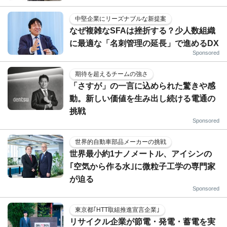
中堅企業にリーズナブルな新提案
なぜ複雑なSFAは挫折する？少人数組織
に最適な「名刺管理の延長」で進めるDX
Sponsored
期待を超えるチームの強さ
「さすが」の一言に込められた驚きや感
動。新しい価値を生み出し続ける電通の
挑戦
Sponsored
世界的自動車部品メーカーの挑戦
世界最小約1ナノメートル、アイシンの
｢空気から作る水｣に微粒子工学の専門家
が迫る
Sponsored
東京都｢HTT取組推進宣言企業｣
リサイクル企業が節電・発電・蓄電を実