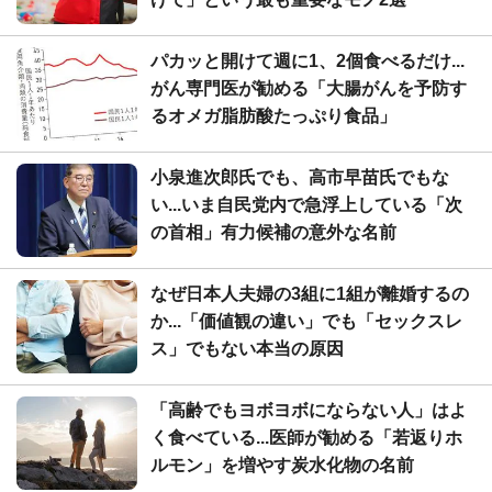
パカッと開けて週に1、2個食べるだけ...
がん専門医が勧める「大腸がんを予防す
るオメガ脂肪酸たっぷり食品」
小泉進次郎氏でも、高市早苗氏でもな
い...いま自民党内で急浮上している「次
の首相」有力候補の意外な名前
なぜ日本人夫婦の3組に1組が離婚するの
か...「価値観の違い」でも「セックスレ
ス」でもない本当の原因
「高齢でもヨボヨボにならない人」はよ
く食べている...医師が勧める「若返りホ
ルモン」を増やす炭水化物の名前