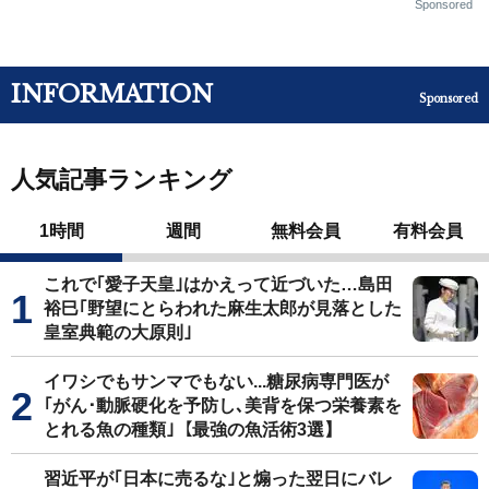
Sponsored
INFORMATION
Sponsored
人気記事ランキング
1時間
週間
無料会員
有料会員
これで｢愛子天皇｣はかえって近づいた…島田
裕巳｢野望にとらわれた麻生太郎が見落とした
皇室典範の大原則｣
イワシでもサンマでもない...糖尿病専門医が
｢がん･動脈硬化を予防し､美背を保つ栄養素を
とれる魚の種類｣【最強の魚活術3選】
習近平が｢日本に売るな｣と煽った翌日にバレ