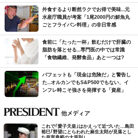
外食するより断然ラクでお得で美味...元
水産庁職員が考案「1尾2000円の鮮魚丸
ごとフライパン料理」の非日常感
食前に「たった一杯」飲むだけで肝臓の
脂肪を落とせる...専門医の中では常識
「食物繊維、発酵食品」あと一つは?
バフェットも「現金は危険だ」と警告し
た...オルカンでもS&P500でもない、イ
ンフレ時こそ強さを発揮する「資産」
これで｢愛子天皇｣はかえって近づいた…島田
裕巳｢野望にとらわれた麻生太郎が見落とし
た皇室典範の大原則｣