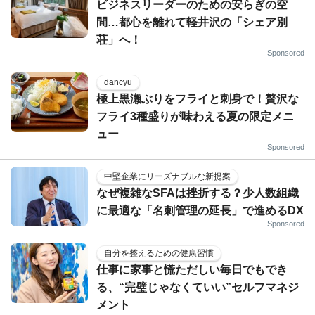
ビジネスリーダーのための安らぎの空
間…都心を離れて軽井沢の「シェア別
荘」へ！
Sponsored
dancyu
極上黒瀬ぶりをフライと刺身で！贅沢な
フライ3種盛りが味わえる夏の限定メニ
ュー
Sponsored
中堅企業にリーズナブルな新提案
なぜ複雑なSFAは挫折する？少人数組織
に最適な「名刺管理の延長」で進めるDX
Sponsored
自分を整えるための健康習慣
仕事に家事と慌ただしい毎日でもでき
る、“完璧じゃなくていい”セルフマネジ
メント