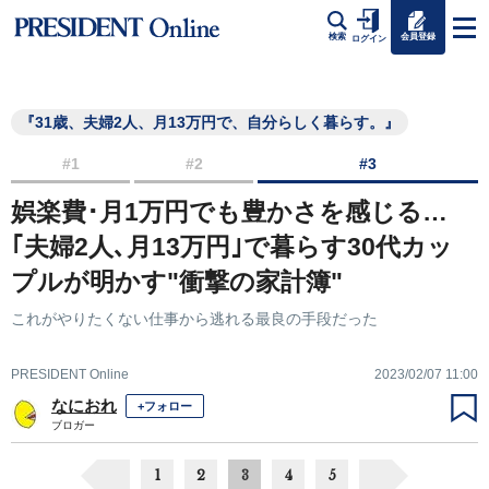
会員登録
検索
ログイン
『31歳、夫婦2人、月13万円で、自分らしく暮らす。』
#1
#2
#3
娯楽費･月1万円でも豊かさを感じる…
｢夫婦2人､月13万円｣で暮らす30代カッ
プルが明かす"衝撃の家計簿"
これがやりたくない仕事から逃れる最良の手段だった
PRESIDENT Online
2023/02/07 11:00
なにおれ
+フォロー
ブロガー
1
2
3
4
5