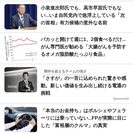
小泉進次郎氏でも、高市早苗氏でもな
い...いま自民党内で急浮上している「次
の首相」有力候補の意外な名前
パカッと開けて週に1、2個食べるだけ...
がん専門医が勧める「大腸がんを予防す
るオメガ脂肪酸たっぷり食品」
期待を超えるチームの強さ
「さすが」の一言に込められた驚きや感
動。新しい価値を生み出し続ける電通の
挑戦
Sponsored
「本当のお金持ち」はポルシェやフェラ
ーリには乗っていない...FPが実際に目に
した「富裕層のクルマ」の真実