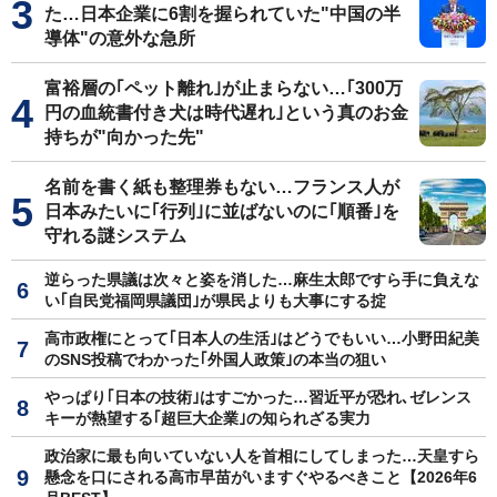
た…日本企業に6割を握られていた"中国の半
導体"の意外な急所
富裕層の｢ペット離れ｣が止まらない…｢300万
円の血統書付き犬は時代遅れ｣という真のお金
持ちが"向かった先"
名前を書く紙も整理券もない…フランス人が
日本みたいに｢行列｣に並ばないのに｢順番｣を
守れる謎システム
逆らった県議は次々と姿を消した…麻生太郎ですら手に負えな
い｢自民党福岡県議団｣が県民よりも大事にする掟
高市政権にとって｢日本人の生活｣はどうでもいい…小野田紀美
のSNS投稿でわかった｢外国人政策｣の本当の狙い
やっぱり｢日本の技術｣はすごかった…習近平が恐れ､ゼレンス
キーが熱望する｢超巨大企業｣の知られざる実力
政治家に最も向いていない人を首相にしてしまった…天皇すら
懸念を口にされる高市早苗がいますぐやるべきこと【2026年6