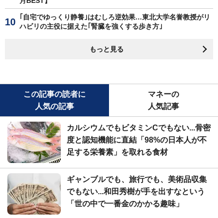
月BEST】
｢自宅でゆっくり静養｣はむしろ逆効果…東北大学名誉教授がリ
ハビリの主役に据えた｢腎臓を強くする歩き方｣
もっと見る
この記事の読者に
マネーの
人気の記事
人気記事
カルシウムでもビタミンCでもない...骨密
度と認知機能に直結「98%の日本人が不
足する栄養素」を取れる食材
ギャンブルでも、旅行でも、美術品収集
でもない...和田秀樹が手を出すなという
「世の中で一番金のかかる趣味」