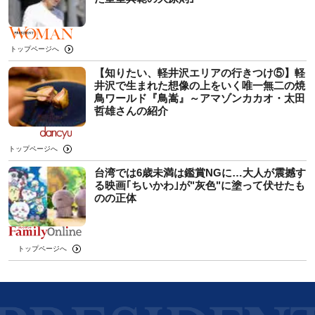
トップページへ
【知りたい、軽井沢エリアの行きつけ⑤】軽
井沢で生まれた想像の上をいく唯一無二の焼
鳥ワールド『鳥嵩』～アマゾンカカオ・太田
哲雄さんの紹介
トップページへ
台湾では6歳未満は鑑賞NGに…大人が震撼す
る映画｢ちいかわ｣が"灰色"に塗って伏せたも
のの正体
トップページへ