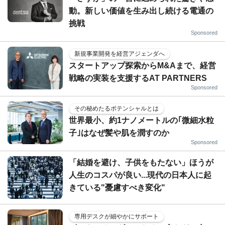
動。新しい価値を生み出し続ける電通の
挑戦
Sponsored
新規事業開発を経営アジェンダへ
スタートアップ探索からM&Aまで、経営
戦略の実装を支援するAT PARTNERS
Sponsored
その秘めたるポテンシャルとは
世界最小、約1ナノメートルの｢微細水粒
子｣はなぜ髪や肌を潤すのか
Sponsored
「結婚を避け、子供をもたない」ほうが
人生のコスパが良い...現代の日本人に起
きている"憂慮すべき変化"
専用デスクが細やかにサポート