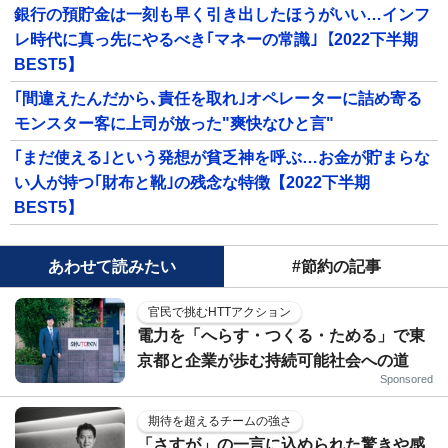
銀行の預貯金は一刻も早く引き出したほうがいい…インフ
レ時代に真っ先にやるべき｢マネーの常識｣【2022下半期
BEST5】
｢間違えたんだから､責任を取れ｣オペレーターに詰め寄る
モンスター客に上司が放った"爽快なひと言"
｢まだ使える｣という発想が貧乏神を呼ぶ…お金が貯まらな
い人が持つ｢財布と靴｣の残念な特徴【2022下半期
BEST5】
あわせて読みたい
#節約の記事
官民で挑むHTTアクション
電力を「へらす・つくる・ためる」で東
京都と企業が歩む持続可能社会への道
Sponsored
期待を超えるチームの強さ
「さすが」の一言に込められた驚きや感