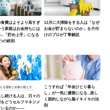
の食費はよそより高すぎ
12月に大掃除をする人は「なぜ
いう家庭はお金持ちには
お金が貯まらないのか」を片付
...「貯め上手」になる
けのプロが丁寧解説
つの鉄則
こうすれば「年金ひとり暮ら
える運動と栄養の整え方
し」が一気に優雅になる...楽し
出し続ける人は、日々の
く節約しながら脳イキイキの法
理をどうセルフマネジメ
則
ているのか——