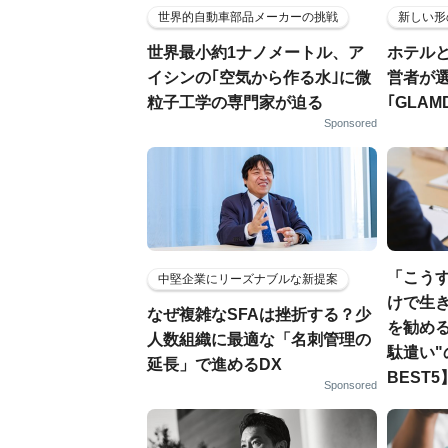
世界的自動車部品メーカーの挑戦
新しい形
世界最小約1ナノメートル、ア
ホテル
イシンの｢空気から作る水｣に微
営者が
粒子工学の専門家が迫る
｢GLAM
Sponsored
「こう
中堅企業にリーズナブルな新提案
けで生
なぜ複雑なSFAは挫折する？少
を勧める
人数組織に最適な「名刺管理の
駄遣い"
延長」で進めるDX
BEST5
Sponsored