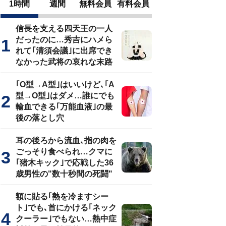
1時間
週間
無料会員
有料会員
信長を支える四天王の一人
だったのに…秀吉にハメら
れて｢清須会議｣に出席でき
なかった武将の哀れな末路
｢O型→A型｣はいいけど､｢A
型→O型｣はダメ…誰にでも
輸血できる｢万能血液｣の最
後の落とし穴
耳の後ろから流血､指の肉を
ごっそり食べられ…クマに
｢猪木キック｣で応戦した36
歳男性の"数十秒間の死闘"
額に貼る｢熱を冷ますシー
ト｣でも､首にかける｢ネック
クーラー｣でもない…熱中症