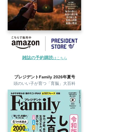
雑誌の予約購読
はこちら
プレジデントFamily 2026年夏号
頭のいい子が育つ「育脳」大百科