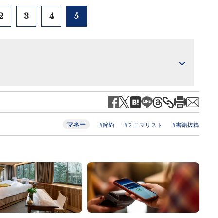
2
3
4
5
マネー
#節約
#ミニマリスト
#書籍抜粋