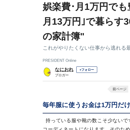
娯楽費･月1万円でも
月13万円｣で暮らす
の家計簿"
これがやりたくない仕事から逃れる
PRESIDENT Online
なにおれ
+フォロー
ブロガー
前ページ
毎年服に使うお金は1万円だ
持っている服や靴の数こそ少ないで
コーディネートになります。そのた