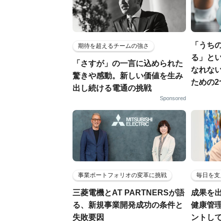
「うち
期待を超えるチームの強さ
る」と
「さすが」の一言に込められた
なれない
驚きや感動。新しい価値を生み
ための2
出し続ける電通の挑戦
Sponsored
事業ポートフォリオの変革に挑戦
毎日を支
三菱電機とAT PARTNERSが語
成果を
る、新規事業開発成功の条件と
健康管
失敗要因
ントし