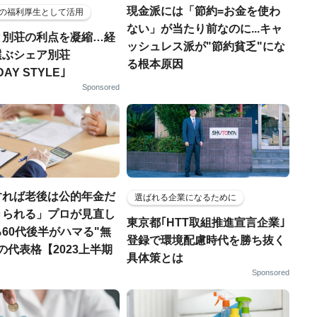
現金派には「節約=お金を使わ
の福利厚生として活用
ない」が当たり前なのに...キャ
と別荘の利点を凝縮…経
ッシュレス派が"節約貧乏"にな
選ぶシェア別荘
る根本原因
DAY STYLE｣
Sponsored
すれば老後は公的年金だ
選ばれる企業になるために
きられる」プロが見直し
東京都｢HTT取組推進宣言企業｣
60代後半がハマる"無
登録で環境配慮時代を勝ち抜く
の代表格【2023上半期
具体策とは
】
Sponsored