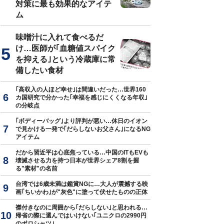
対策に最も効果的なアイテ
ム
味噌汁に入れて食べるだ
け…医師が｢血糖値スパイク
を抑える｣という冷蔵庫に常
備したい食材
｢高収入の人ほど幸せ｣は間違いだった…世界160
カ国研究で分かった｢幸福を感じにくくなる年収｣
の分岐点
｢ボディーバッグ｣より評判が悪い…休日のイオン
で見かける一発で｢だらしないお父さん｣になるNG
アイテム
だから習近平は心底焦っている…中国のITもEVも
壊滅させる力を持つ日本が世界シェア8割を握
る"素材"の名前
台湾では6歳未満は鑑賞NGに…大人が震撼する映
画｢ちいかわ｣が"灰色"に塗って伏せたものの正体
襟付きなのに周囲から｢だらしない｣と思われる…
帰省の際に選んではいけない｢ユニクロの2990円
のポロシャツ｣