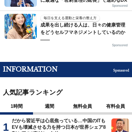
に最適な「名刺管理の延長」で進めるDX
Sponsored
毎日を支える運動と栄養の整え方
成果を出し続ける人は、日々の健康管理
をどうセルフマネジメントしているのか
——
Sponsored
INFORMATION
Sponsored
人気記事ランキング
1時間
週間
無料会員
有料会員
だから習近平は心底焦っている…中国のITも
EVも壊滅させる力を持つ日本が世界シェア8