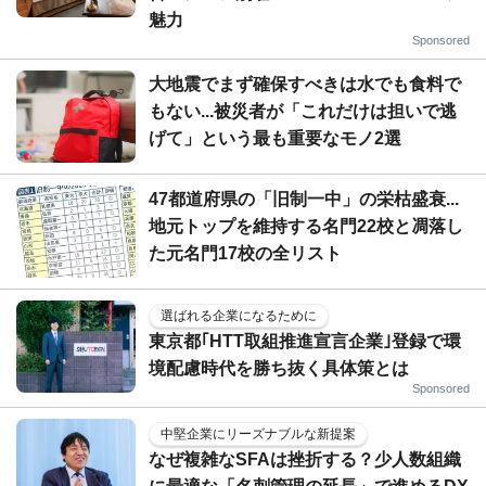
魅力
Sponsored
大地震でまず確保すべきは水でも食料で
もない...被災者が「これだけは担いで逃
げて」という最も重要なモノ2選
47都道府県の「旧制一中」の栄枯盛衰...
地元トップを維持する名門22校と凋落し
た元名門17校の全リスト
選ばれる企業になるために
東京都｢HTT取組推進宣言企業｣登録で環
境配慮時代を勝ち抜く具体策とは
Sponsored
中堅企業にリーズナブルな新提案
なぜ複雑なSFAは挫折する？少人数組織