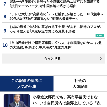
習近平が｢愛国心｣を煽った不気味な結果…日本兵を撃退する
｢抗日テーマパーク｣が中国各地に広がる理由
"テレビ大好き"高齢者の｢テレビ離れ｣が始まった…10代後半～
20代の約7割が"ほぼ見ない"衝撃の最新データ
お盆の帰省で｢絶対に喜ばれる手土産｣がある…接待のプロがこ
っそり教える｢東京駅近で買えるお菓子｣6選
｢自由席券だけで指定席車両に立つ人｣は非常識なのか…｢お盆
の大混雑｣をさばくJR東海の"真逆の見解"
もっと見る
この記事の読者に
社会の
人気の記事
人気記事
小泉進次郎氏でも、高市早苗氏でもな
い...いま自民党内で急浮上している「次