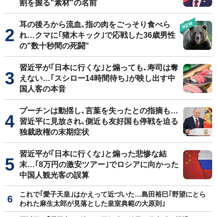
割を握る"素材"の名前
耳の後ろから流血､指の肉をごっそり食べら
れ…クマに｢猪木キック｣で応戦した36歳男性
の"数十秒間の死闘"
習近平が｢日本に行くな｣と煽っても､寿司は奪
えない…｢スシロー14時間待ち｣が映し出す中
国人客の本音
プーチンは動揺し､言葉を失ったとの指摘も…
習近平に見放され､側近も友好国も停戦を迫る
独裁政権の末期症状
習近平が｢日本に行くな｣と煽った悲惨な結
末…｢8万円の激安ツアー｣でロシアに向かった
中国人観光客の誤算
これで｢愛子天皇｣はかえって近づいた…島田裕巳｢野望にとら
われた麻生太郎が見落とした皇室典範の大原則｣