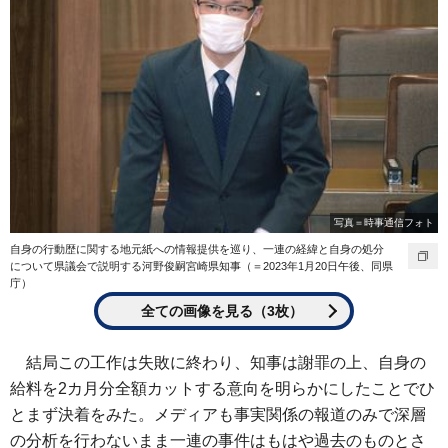
写真＝時事通信フォト
自身の行動歴に関する地元紙への情報提供を巡り、一連の経緯と自身の処分
について県議会で説明する河野俊嗣宮崎県知事（＝2023年1月20日午後、同県
庁）
全ての画像を見る（3枚）
結局この工作は失敗に終わり、知事は謝罪の上、自身の
給料を2カ月分全額カットする意向を明らかにしたことでひ
とまず決着をみた。メディアも事実関係の報道のみで深層
の分析を行わないまま一連の事件はもはや過去のものとさ