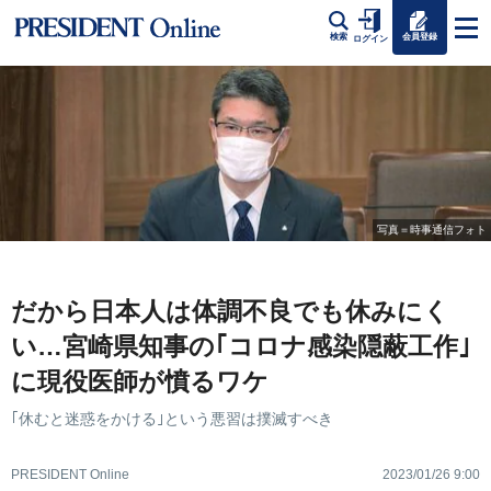
会員登録
検索
ログイン
写真＝時事通信フォト
だから日本人は体調不良でも休みにく
い…宮崎県知事の｢コロナ感染隠蔽工作｣
に現役医師が憤るワケ
｢休むと迷惑をかける｣という悪習は撲滅すべき
PRESIDENT Online
2023/01/26 9:00