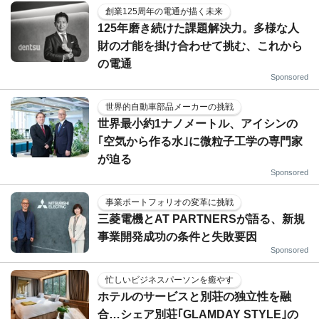
創業125周年の電通が描く未来
125年磨き続けた課題解決力。多様な人
財の才能を掛け合わせて挑む、これから
の電通
Sponsored
世界的自動車部品メーカーの挑戦
世界最小約1ナノメートル、アイシンの
｢空気から作る水｣に微粒子工学の専門家
が迫る
Sponsored
事業ポートフォリオの変革に挑戦
三菱電機とAT PARTNERSが語る、新規
事業開発成功の条件と失敗要因
Sponsored
忙しいビジネスパーソンを癒やす
ホテルのサービスと別荘の独立性を融
合…シェア別荘｢GLAMDAY STYLE｣の