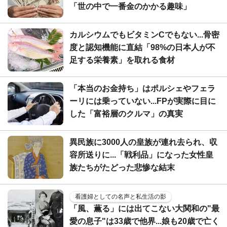
「世の中で一番金のかかる趣味」
カルシウムでもビタミンCでもない...骨密
度と認知機能に直結「98%の日本人が不
足する栄養素」を取れる食材
「本当のお金持ち」はポルシェやフェラ
ーリには乗っていない...FPが実際に目に
した「富裕層のクルマ」の真実
異民族に3000人の皇族が連れ去られ、収
容所送りに...「戦利品」になった女性皇
族たちがたどった悲惨な結末
看護婦としての名声と私生活の影
「風、薫る」には出てこない大関和の"最
愛の息子"は33歳で他界...娘も20歳で亡く