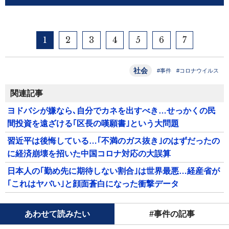
1
2
3
4
5
6
7
社会
#事件
#コロナウイルス
関連記事
ヨドバシが嫌なら､自分でカネを出すべき…せっかくの民
間投資を遠ざける｢区長の嘆願書｣という大問題
習近平は後悔している…｢不満のガス抜き｣のはずだったの
に経済崩壊を招いた中国コロナ対応の大誤算
日本人の｢勤め先に期待しない割合｣は世界最悪…経産省が
｢これはヤバい｣と顔面蒼白になった衝撃データ
あわせて読みたい
#事件の記事