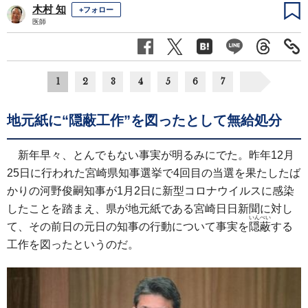
木村 知
+フォロー
医師
1
2
3
4
5
6
7
地元紙に“隠蔽工作”を図ったとして無給処分
新年早々、とんでもない事実が明るみにでた。昨年12月
25日に行われた宮崎県知事選挙で4回目の当選を果たしたば
かりの河野俊嗣知事が1月2日に新型コロナウイルスに感染
したことを踏まえ、県が地元紙である宮崎日日新聞に対し
いんぺい
て、その前日の元日の知事の行動について事実を
隠蔽
する
工作を図ったというのだ。