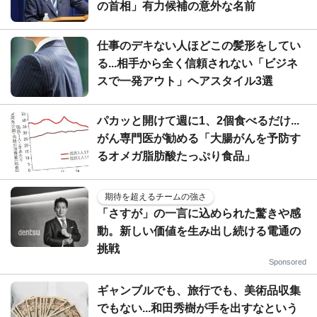
の首相」有力候補の意外な名前
仕事のデキない人ほどこの髪形をしてい
る...相手から全く信頼されない「ビジネ
スで一発アウト」ヘアスタイル3選
パカッと開けて週に1、2個食べるだけ...
がん専門医が勧める「大腸がんを予防す
るオメガ脂肪酸たっぷり食品」
期待を超えるチームの強さ
「さすが」の一言に込められた驚きや感
動。新しい価値を生み出し続ける電通の
挑戦
Sponsored
ギャンブルでも、旅行でも、美術品収集
でもない...和田秀樹が手を出すなという