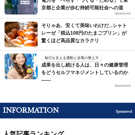
電力を「へらす・つくる・ためる」で東
京都と企業が歩む持続可能社会への道
Sponsored
そりゃあ、安くて美味いわけだ...シャト
レーゼ「税込108円のたまごプリン」が
驚くほど高品質なカラクリ
毎日を支える運動と栄養の整え方
成果を出し続ける人は、日々の健康管理
をどうセルフマネジメントしているのか
——
Sponsored
INFORMATION
Sponsored
人気記事ランキング