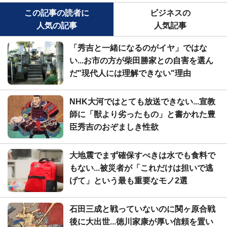
この記事の読者に
ビジネスの
人気の記事
人気記事
「秀吉と一緒になるのがイヤ」ではな
い...お市の方が柴田勝家との自害を選ん
だ"現代人には理解できない"理由
NHK大河ではとても放送できない...宣教
師に「獣より劣ったもの」と書かれた豊
臣秀吉のおぞましき性欲
大地震でまず確保すべきは水でも食料で
もない...被災者が「これだけは担いで逃
げて」という最も重要なモノ2選
石田三成と戦っていないのに関ヶ原合戦
後に大出世...徳川家康が厚い信頼を置い