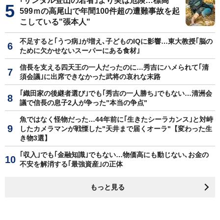
｢サンダル登山の若者｣より実は危険…標高
599ｍの高尾山で年間100件超の遭難事故を起
こしている"張本人"
不足すると｢うつ病｣が増え､子どものIQに影響…東大教授｢脳の
ために欠かせないスーパーにある食材｣
信長を支える四天王の一人だったのに…秀吉にハメられて｢清
須会議｣に出席できなかった武将の哀れな末路
｢織田家の後継者選び｣でも｢秀吉の一人勝ち｣でもない…清洲会
議で信長の息子2人が争った"本当の争点"
魚ではなく怪物だった…44年前に｢生きたシーラカンス｣と対峙
したカメラマンが戦慄した"天井まで届くオーラ"【変わった生
き物3選】
｢収入｣でも｢金融知識｣でもない…物価高にも動じない､お金の
不安を解消する｢最強資産｣の正体
もっと見る