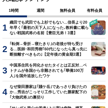
1時間
週間
無料会員
有料会員
織田でも武田でも上杉でもない…信長より20
年早く｢最初の天下人｣になった､教科書に載ら
ない戦国武将の名前【豊臣兄弟！3選】
｢転倒→骨折→寝たきり｣の老後が待ち受け
る…医師･和田秀樹｢60代になったら真っ先に
断捨離すべきもの｣【定年後の黄金期3選】
中国系住民を同化させたタイとは正反対…ベ
トナムが各国から非難されても｢華僑100万
人｣を国外追放したワケ
なぜ柴田勝家は｢賤ケ岳｣であっさり負けたの
か…秀吉がこっそり工作していた勝家配下の
｢大物武将｣の裏切り