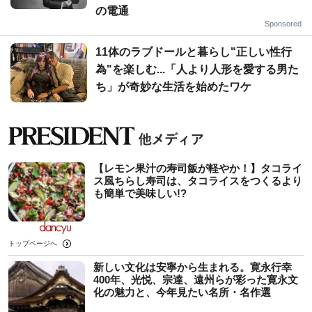
の電通
Sponsored
11体のラブドールと暮らし"正しい性行
為"を楽しむ...「人より人形を愛する男た
ち」が奇妙な生活を始めたワケ
【レモン果汁の寿司飯が軽やか！】タコライ
ス風ちらし寿司は、タコライスをつくるより
も簡単で美味しい!?
トップページへ
新しい文化は安寧から生まれる。寛永行幸
400年、光悦、宗達、遠州らが彩った寛永文
化の魅力と、今年見たい名所・名作選