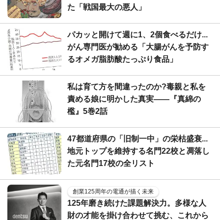
た「戦国最大の悪人」
パカッと開けて週に1、2個食べるだけ...
がん専門医が勧める「大腸がんを予防す
るオメガ脂肪酸たっぷり食品」
私は育て方を間違ったのか?毒親と私を
責める娘に明かした真実――『真綿の
檻』5巻2話
47都道府県の「旧制一中」の栄枯盛衰...
地元トップを維持する名門22校と凋落し
た元名門17校の全リスト
創業125周年の電通が描く未来
125年磨き続けた課題解決力。多様な人
財の才能を掛け合わせて挑む、これから