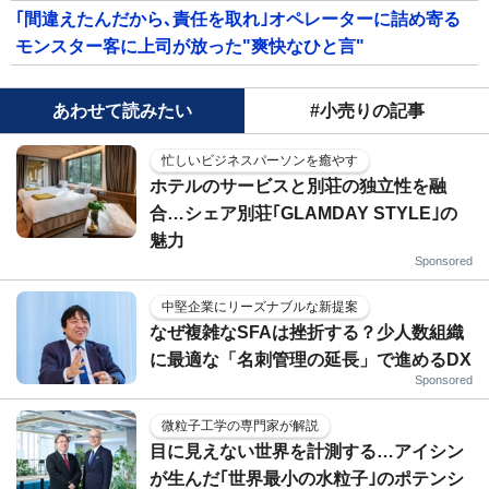
｢間違えたんだから､責任を取れ｣オペレーターに詰め寄る
モンスター客に上司が放った"爽快なひと言"
あわせて読みたい
#小売りの記事
忙しいビジネスパーソンを癒やす
ホテルのサービスと別荘の独立性を融
合…シェア別荘｢GLAMDAY STYLE｣の
魅力
Sponsored
中堅企業にリーズナブルな新提案
なぜ複雑なSFAは挫折する？少人数組織
に最適な「名刺管理の延長」で進めるDX
Sponsored
微粒子工学の専門家が解説
目に見えない世界を計測する…アイシン
が生んだ｢世界最小の水粒子｣のポテンシ