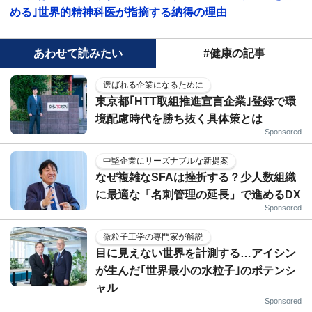
める｣世界的精神科医が指摘する納得の理由
あわせて読みたい
#健康の記事
選ばれる企業になるために
東京都｢HTT取組推進宣言企業｣登録で環
境配慮時代を勝ち抜く具体策とは
Sponsored
中堅企業にリーズナブルな新提案
なぜ複雑なSFAは挫折する？少人数組織
に最適な「名刺管理の延長」で進めるDX
Sponsored
微粒子工学の専門家が解説
目に見えない世界を計測する…アイシン
が生んだ｢世界最小の水粒子｣のポテンシ
ャル
Sponsored