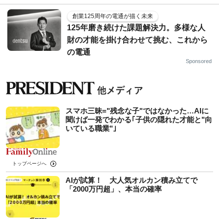
創業125周年の電通が描く未来
125年磨き続けた課題解決力。多様な人
財の才能を掛け合わせて挑む、これから
の電通
Sponsored
スマホ三昧="残念な子"ではなかった…AIに
聞けば一発でわかる｢子供の隠れた才能と"向
いている職業"｣
トップページへ
AIが試算！ 大人気オルカン積み立てで
「2000万円超」、本当の確率