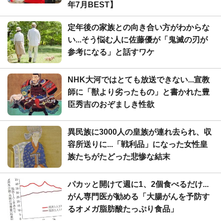
年7月BEST】
定年後の家族との向き合い方がわからな
い...そう悩む人に佐藤優が「鬼滅の刃が
参考になる」と話すワケ
NHK大河ではとても放送できない...宣教
師に「獣より劣ったもの」と書かれた豊
臣秀吉のおぞましき性欲
異民族に3000人の皇族が連れ去られ、収
容所送りに...「戦利品」になった女性皇
族たちがたどった悲惨な結末
パカッと開けて週に1、2個食べるだけ...
がん専門医が勧める「大腸がんを予防す
るオメガ脂肪酸たっぷり食品」