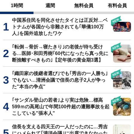
1時間
週間
無料会員
有料会員
中国系住民を同化させたタイとは正反対…ベ
トナムが各国から非難されても｢華僑100万
人｣を国外追放したワケ
｢転倒→骨折→寝たきり｣の老後が待ち受け
る…医師･和田秀樹｢60代になったら真っ先に
断捨離すべきもの｣【定年後の黄金期3選】
｢織田家の後継者選び｣でも｢秀吉の一人勝ち｣
でもない…清洲会議で信長の息子2人が争っ
た"本当の争点"
｢サンダル登山の若者｣より実は危険…標高
599ｍの高尾山で年間100件超の遭難事故を起
こしている"張本人"
信長を支える四天王の一人だったのに…秀吉
にハメられて｢清須会議｣に出席できなかった