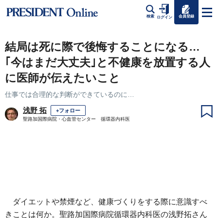
会員登録
検索
ログイン
結局は死に際で後悔することになる…
｢今はまだ大丈夫｣と不健康を放置する人
に医師が伝えたいこと
仕事では合理的な判断ができているのに…
浅野 拓
+フォロー
聖路加国際病院・心血管センター 循環器内科医
ダイエットや禁煙など、健康づくりをする際に意識すべ
きことは何か。聖路加国際病院循環器内科医の浅野拓さん