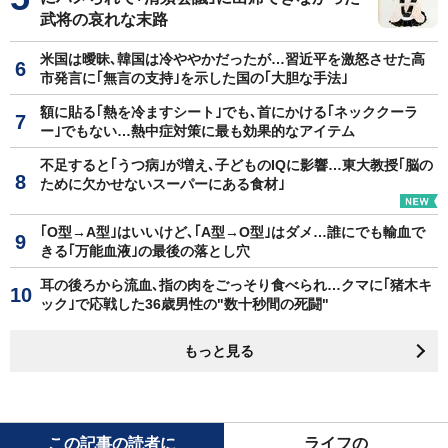
武将の哀れな末路
米国は曖昧､韓国は冷ややかだったが…習近平を激怒させた高
市発言に｢無言の支持｣を示した国の｢大胆な手法｣
額に貼る｢熱を冷ますシート｣でも､首にかける｢ネッククーラ
ー｣でもない…熱中症対策に最も効果的なアイテム
不足すると｢うつ病｣が増え､子どものIQに影響…東大教授｢脳の
ために欠かせないスーパーにある食材｣
｢O型→A型｣はいいけど､｢A型→O型｣はダメ…誰にでも輸血で
きる｢万能血液｣の最後の落とし穴
耳の後ろから流血､指の肉をごっそり食べられ…クマに｢猪木キ
ック｣で応戦した36歳男性の"数十秒間の死闘"
もっと見る
この記事の読者に
ライフの