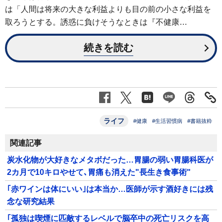
は「人間は将来の大きな利益よりも目の前の小さな利益を
取ろうとする。誘惑に負けそうなときは『不健康…
続きを読む
ライフ
#健康
#生活習慣病
#書籍抜粋
関連記事
炭水化物が大好きなメタボだった…胃腸の弱い胃腸科医が
2カ月で10キロやせて､胃痛も消えた"長生き食事術"
｢赤ワインは体にいい｣は本当か…医師が示す酒好きには残
念な研究結果
｢孤独は喫煙に匹敵するレベルで脳卒中の死亡リスクを高