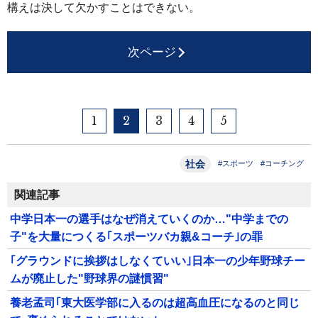
構えは決して欠かすことはできない。
次ページ
1
2
3
4
5
社会
#スポーツ
#コーチング
関連記事
中学日本一の選手はなぜ消えていくのか…"中学までの
子"を大量につくる｢スポーツバカ親&コーチ｣の罪
｢グラウンドに挨拶はしなくていい｣日本一の少年野球チー
ムが廃止した"野球界の謎慣習"
養老孟司｢東大医学部に入るのは超高血圧になるのと同じ