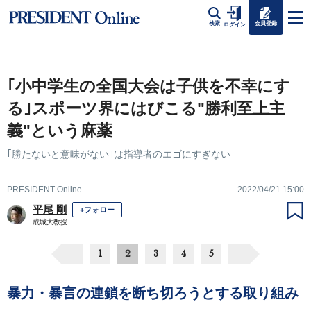
会員登録
検索
ログイン
｢小中学生の全国大会は子供を不幸にす
る｣スポーツ界にはびこる"勝利至上主
義"という麻薬
｢勝たないと意味がない｣は指導者のエゴにすぎない
PRESIDENT Online
2022/04/21 15:00
平尾 剛
+フォロー
成城大教授
1
2
3
4
5
暴力・暴言の連鎖を断ち切ろうとする取り組み