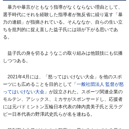
暴力や暴言がともなう指導がなくならない理由として、
選手時代にそれを経験した指導者が無反省に繰り返す「暴
力の連鎖」が指摘されている。そんななか、自らの生い立
ちを批判的に捉え直した益子氏には頭が下がる思いであ
る。
益子氏の身を切るようなこの取り組みは他競技にも伝播
しつつある。
2021年4月には、「怒ってはいけない大会」を他のスポ
ーツにも広めることを目的として「
一般社団法人 監督が怒
ってはいけない大会
」が設立された。スポーツ関連企業の
モルテン、アシックス、ミカサがスポンサードし、応援者
には元バドミントン五輪日本代表の陣内貴美子氏と元ラグ
ビー日本代表の野澤武史氏らが名を連ねる。