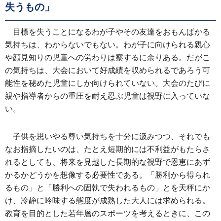
失うもの」
目標を失うことになるわが子やその友達をおもんぱかる
気持ちは、わからないでもない。わが子に向けられる親心
や顔見知りの児童への労わりは察するに余りある。だがこ
の気持ちは、大会において好成績を収められるであろう可
能性を秘めた児童にしか向けられていない。大会のたびに
親や指導者からの重圧を耐え忍ぶ児童は視野に入っていな
い。
子供を思いやる尊い気持ちを十分に汲みつつ、それでも
なお指摘したいのは、たとえ短期的には不利益がもたらさ
れるとしても、将来を見越した長期的な視野で恩恵にあず
かるかどうかを想像する必要性である。「勝利から得られ
るもの」と「勝利への固執で失われるもの」とを天秤にか
け、冷静に吟味する態度が成熟した大人には求められる。
教育を目的とした若年層のスポーツを考えるときに、この