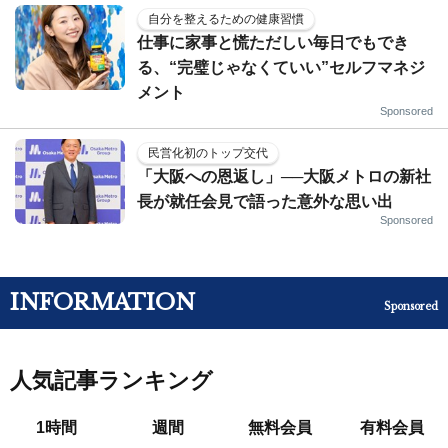
自分を整えるための健康習慣
仕事に家事と慌ただしい毎日でもでき
る、“完璧じゃなくていい”セルフマネジ
メント
Sponsored
民営化初のトップ交代
「大阪への恩返し」──大阪メトロの新社
長が就任会見で語った意外な思い出
Sponsored
INFORMATION
Sponsored
人気記事ランキング
1時間
週間
無料会員
有料会員