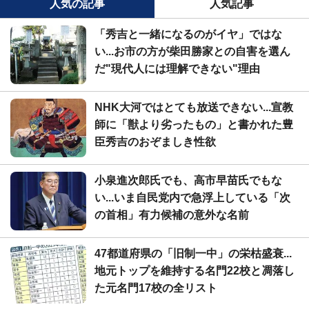
人気の記事
人気記事
「秀吉と一緒になるのがイヤ」ではな
い...お市の方が柴田勝家との自害を選ん
だ"現代人には理解できない"理由
NHK大河ではとても放送できない...宣教
師に「獣より劣ったもの」と書かれた豊
臣秀吉のおぞましき性欲
小泉進次郎氏でも、高市早苗氏でもな
い...いま自民党内で急浮上している「次
の首相」有力候補の意外な名前
47都道府県の「旧制一中」の栄枯盛衰...
地元トップを維持する名門22校と凋落し
た元名門17校の全リスト