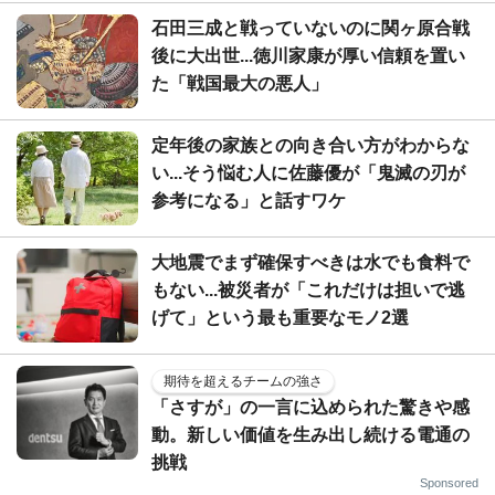
石田三成と戦っていないのに関ヶ原合戦
後に大出世...徳川家康が厚い信頼を置い
た「戦国最大の悪人」
定年後の家族との向き合い方がわからな
い...そう悩む人に佐藤優が「鬼滅の刃が
参考になる」と話すワケ
大地震でまず確保すべきは水でも食料で
もない...被災者が「これだけは担いで逃
げて」という最も重要なモノ2選
期待を超えるチームの強さ
「さすが」の一言に込められた驚きや感
動。新しい価値を生み出し続ける電通の
挑戦
Sponsored