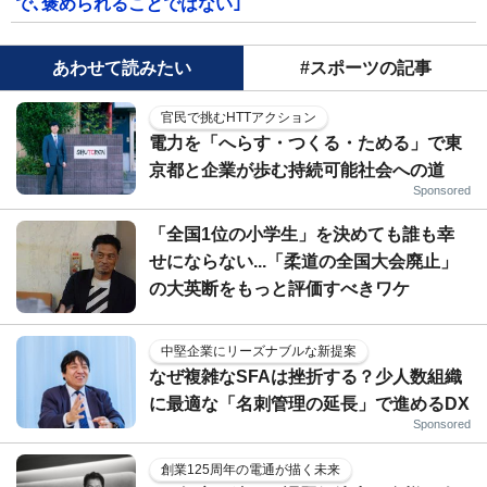
で､褒められることではない｣
あわせて読みたい
#スポーツの記事
官民で挑むHTTアクション
電力を「へらす・つくる・ためる」で東
京都と企業が歩む持続可能社会への道
Sponsored
「全国1位の小学生」を決めても誰も幸
せにならない...「柔道の全国大会廃止」
の大英断をもっと評価すべきワケ
中堅企業にリーズナブルな新提案
なぜ複雑なSFAは挫折する？少人数組織
に最適な「名刺管理の延長」で進めるDX
Sponsored
創業125周年の電通が描く未来