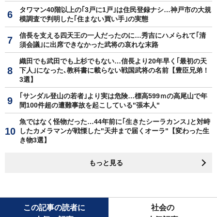
タワマン40階以上の｢3戸に1戸｣は住民登録ナシ…神戸市の大規
模調査で判明した｢住まない買い手｣の実態
信長を支える四天王の一人だったのに…秀吉にハメられて｢清
須会議｣に出席できなかった武将の哀れな末路
織田でも武田でも上杉でもない…信長より20年早く｢最初の天
下人｣になった､教科書に載らない戦国武将の名前【豊臣兄弟！
3選】
｢サンダル登山の若者｣より実は危険…標高599ｍの高尾山で年
間100件超の遭難事故を起こしている"張本人"
魚ではなく怪物だった…44年前に｢生きたシーラカンス｣と対峙
したカメラマンが戦慄した"天井まで届くオーラ"【変わった生
き物3選】
もっと見る
この記事の読者に
社会の