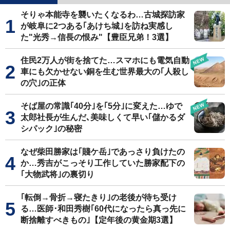
そりゃ本能寺を襲いたくなるわ…古城探訪家
が岐阜に2つある｢あけち城｣を訪ね実感し
た"光秀→信長の恨み"【豊臣兄弟！3選】
住民2万人が街を捨てた…スマホにも電気自動
車にも欠かせない銅を生む世界最大の｢人殺し
の穴｣の正体
そば屋の常識｢40分｣を｢5分｣に変えた…ゆで
太郎社長が生んだ､美味しくて早い｢儲かるダ
シパック｣の秘密
なぜ柴田勝家は｢賤ケ岳｣であっさり負けたの
か…秀吉がこっそり工作していた勝家配下の
｢大物武将｣の裏切り
｢転倒→骨折→寝たきり｣の老後が待ち受け
る…医師･和田秀樹｢60代になったら真っ先に
断捨離すべきもの｣【定年後の黄金期3選】