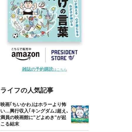
雑誌の予約購読
はこちら
ライフの人気記事
映画｢ちいかわ｣はホラーより怖
い…興行収入｢キングダム｣超え､
満員の映画館に"どよめき"が起
こる結末