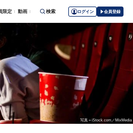
員限定
動画
検索
ログイン
会員登録
写真＝iStock.com／MixMedia