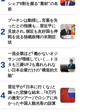
シェア8割を握る"素材"の名
前
プーチンは動揺し､言葉を失
ったとの指摘も…習近平に
見放され､側近も友好国も停
戦を迫る独裁政権の末期症
状
一流企業ほど｢働かないオジ
サン｣が増殖していく…トヨ
タも三菱UFJも逃れられな
い日本企業だけの"構造的欠
陥"
習近平が｢日本に行くな｣と
煽った悲惨な結末…｢8万円
の激安ツアー｣でロシアに向
かった中国人観光客の誤算