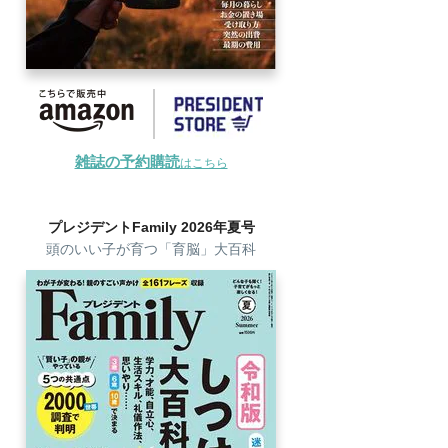
雑誌の予約購読
はこちら
プレジデントFamily 2026年夏号
頭のいい子が育つ「育脳」大百科