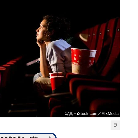
写真＝iStock.com／MixMedia