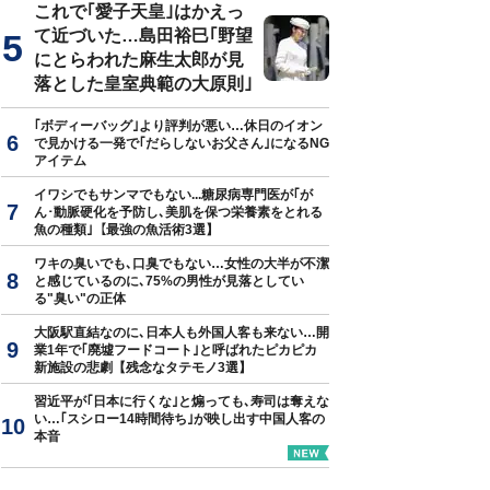
これで｢愛子天皇｣はかえっ
て近づいた…島田裕巳｢野望
にとらわれた麻生太郎が見
落とした皇室典範の大原則｣
｢ボディーバッグ｣より評判が悪い…休日のイオン
で見かける一発で｢だらしないお父さん｣になるNG
アイテム
イワシでもサンマでもない...糖尿病専門医が｢が
ん･動脈硬化を予防し､美肌を保つ栄養素をとれる
魚の種類｣【最強の魚活術3選】
ワキの臭いでも､口臭でもない…女性の大半が不潔
と感じているのに､75%の男性が見落としてい
る"臭い"の正体
大阪駅直結なのに､日本人も外国人客も来ない…開
業1年で｢廃墟フードコート｣と呼ばれたピカピカ
新施設の悲劇【残念なタテモノ3選】
習近平が｢日本に行くな｣と煽っても､寿司は奪えな
い…｢スシロー14時間待ち｣が映し出す中国人客の
本音