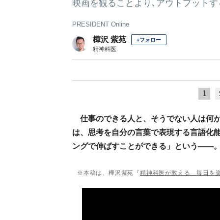
映画を観ることより､アウトプットす
PRESIDENT Online
樺沢 紫苑
+フォロー
精神科医
1
仕事のできる人と、そうでない人は何
は、思考を自分の言葉で表現する言語化
ングで伸ばすことができる」という――。
※本稿は、樺沢紫苑『
精神科医が教える 毎日を