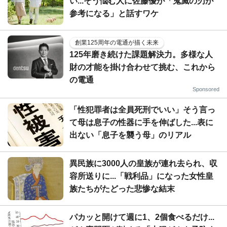
い...そう悩む人に佐藤優が「鬼滅の刃が
参考になる」と話すワケ
創業125周年の電通が描く未来
125年磨き続けた課題解決力。多様な人
財の才能を掛け合わせて挑む、これから
の電通
Sponsored
「性犯罪者は全員死刑でいい」そう言っ
て母は息子の性器に手を伸ばした...表に
出ない「息子を襲う母」のリアル
異民族に3000人の皇族が連れ去られ、収
容所送りに...「戦利品」になった女性皇
族たちがたどった悲惨な結末
パカッと開けて週に1、2個食べるだけ...