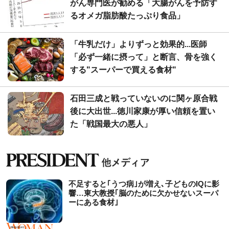
がん専門医が勧める「大腸がんを予防す
るオメガ脂肪酸たっぷり食品」
「牛乳だけ」よりずっと効果的...医師
「必ず一緒に摂って」と断言、骨を強く
する"スーパーで買える食材"
石田三成と戦っていないのに関ヶ原合戦
後に大出世...徳川家康が厚い信頼を置い
た「戦国最大の悪人」
不足すると｢うつ病｣が増え､子どものIQに影
響…東大教授｢脳のために欠かせないスーパ
ーにある食材｣