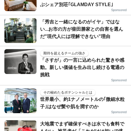
ぶシェア別荘｢GLAMDAY STYLE｣
Sponsored
「秀吉と一緒になるのがイヤ」ではな
い...お市の方が柴田勝家との自害を選ん
だ"現代人には理解できない"理由
期待を超えるチームの強さ
「さすが」の一言に込められた驚きや感
動。新しい価値を生み出し続ける電通の
挑戦
Sponsored
その秘めたるポテンシャルとは
世界最小、約1ナノメートルの｢微細水粒
子｣はなぜ髪や肌を潤すのか
Sponsored
大地震でまず確保すべきは水でも食料で