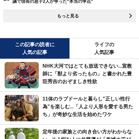
議で信長の息子2人が争った"本当の争点"
もっと見る
この記事の読者に
ライフの
人気の記事
人気記事
NHK大河ではとても放送できない...宣教
師に「獣より劣ったもの」と書かれた豊
臣秀吉のおぞましき性欲
11体のラブドールと暮らし"正しい性行
為"を楽しむ...「人より人形を愛する男た
ち」が奇妙な生活を始めたワケ
定年後の家族との向き合い方がわからな