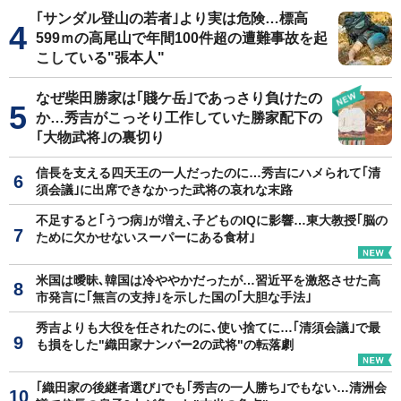
｢サンダル登山の若者｣より実は危険…標高
599ｍの高尾山で年間100件超の遭難事故を起
こしている"張本人"
なぜ柴田勝家は｢賤ケ岳｣であっさり負けたの
か…秀吉がこっそり工作していた勝家配下の
｢大物武将｣の裏切り
信長を支える四天王の一人だったのに…秀吉にハメられて｢清
須会議｣に出席できなかった武将の哀れな末路
不足すると｢うつ病｣が増え､子どものIQに影響…東大教授｢脳の
ために欠かせないスーパーにある食材｣
米国は曖昧､韓国は冷ややかだったが…習近平を激怒させた高
市発言に｢無言の支持｣を示した国の｢大胆な手法｣
秀吉よりも大役を任されたのに､使い捨てに…｢清須会議｣で最
も損をした"織田家ナンバー2の武将"の転落劇
｢織田家の後継者選び｣でも｢秀吉の一人勝ち｣でもない…清洲会