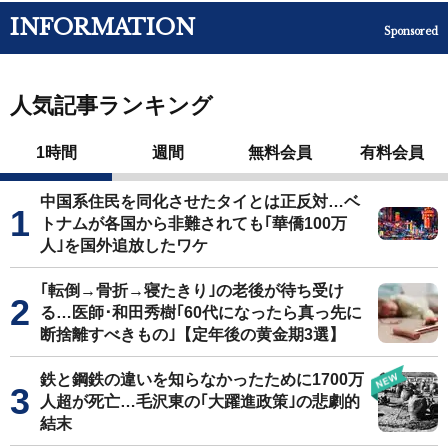
INFORMATION
Sponsored
人気記事ランキング
1時間
週間
無料会員
有料会員
中国系住民を同化させたタイとは正反対…ベ
トナムが各国から非難されても｢華僑100万
人｣を国外追放したワケ
｢転倒→骨折→寝たきり｣の老後が待ち受け
る…医師･和田秀樹｢60代になったら真っ先に
断捨離すべきもの｣【定年後の黄金期3選】
鉄と鋼鉄の違いを知らなかったために1700万
人超が死亡…毛沢東の｢大躍進政策｣の悲劇的
結末