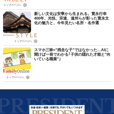
トップページへ
新しい文化は安寧から生まれる。寛永行幸
400年、光悦、宗達、遠州らが彩った寛永文
化の魅力と、今年見たい名所・名作選
トップページへ
スマホ三昧="残念な子"ではなかった…AIに
聞けば一発でわかる｢子供の隠れた才能と"向
いている職業"｣
トップページへ