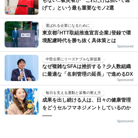
もない...被災者が「これだけは担いで逃
げて」という最も重要なモノ2選
選ばれる企業になるために
東京都｢HTT取組推進宣言企業｣登録で環
境配慮時代を勝ち抜く具体策とは
Sponsored
中堅企業にリーズナブルな新提案
なぜ複雑なSFAは挫折する？少人数組織
に最適な「名刺管理の延長」で進めるDX
Sponsored
毎日を支える運動と栄養の整え方
成果を出し続ける人は、日々の健康管理
をどうセルフマネジメントしているのか
——
Sponsored