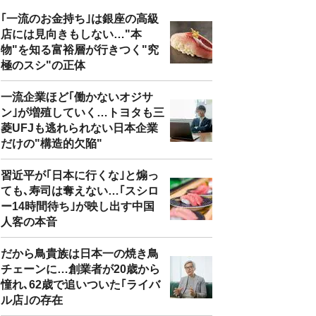
｢一流のお金持ち｣は銀座の高級
店には見向きもしない…"本
物"を知る富裕層が行きつく"究
極のスシ"の正体
一流企業ほど｢働かないオジサ
ン｣が増殖していく…トヨタも三
菱UFJも逃れられない日本企業
だけの"構造的欠陥"
習近平が｢日本に行くな｣と煽っ
ても､寿司は奪えない…｢スシロ
ー14時間待ち｣が映し出す中国
人客の本音
だから鳥貴族は日本一の焼き鳥
チェーンに…創業者が20歳から
憧れ､62歳で追いついた｢ライバ
ル店｣の存在