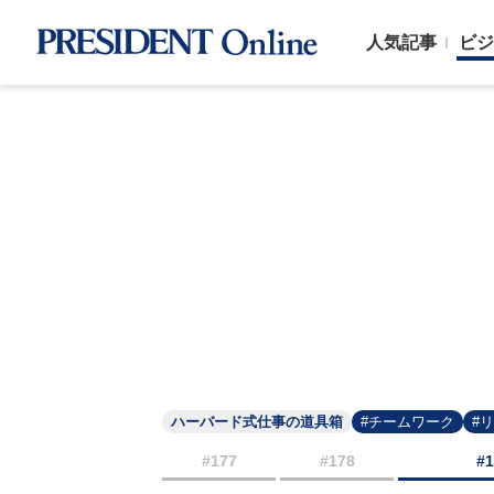
人気記事
ビジ
ハーバード式仕事の道具箱
#チームワーク
#
#177
#178
#