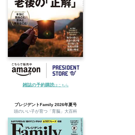
雑誌の予約購読
はこちら
プレジデントFamily 2026年夏号
頭のいい子が育つ「育脳」大百科