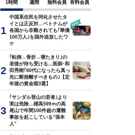
1時間
週間
無料会員
有料会員
中国系住民を同化させたタ
イとは正反対…ベトナムが
各国から非難されても｢華僑
100万人｣を国外追放したワ
ケ
｢転倒→骨折→寝たきり｣の
老後が待ち受ける…医師･和
田秀樹｢60代になったら真っ
先に断捨離すべきもの｣【定
年後の黄金期3選】
｢サンダル登山の若者｣より
実は危険…標高599ｍの高
尾山で年間100件超の遭難
事故を起こしている"張本
人"