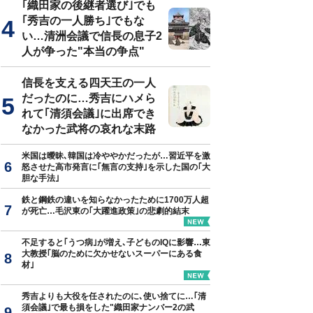
｢織田家の後継者選び｣でも
｢秀吉の一人勝ち｣でもな
い…清洲会議で信長の息子2
人が争った"本当の争点"
信長を支える四天王の一人
だったのに…秀吉にハメら
れて｢清須会議｣に出席でき
なかった武将の哀れな末路
米国は曖昧､韓国は冷ややかだったが…習近平を激
怒させた高市発言に｢無言の支持｣を示した国の｢大
胆な手法｣
鉄と鋼鉄の違いを知らなかったために1700万人超
が死亡…毛沢東の｢大躍進政策｣の悲劇的結末
不足すると｢うつ病｣が増え､子どものIQに影響…東
大教授｢脳のために欠かせないスーパーにある食
材｣
秀吉よりも大役を任されたのに､使い捨てに…｢清
須会議｣で最も損をした"織田家ナンバー2の武