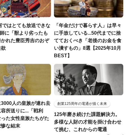
河ではとても放送できな
「年金だけで暮らす人」は早々
宣教師に「獣より劣ったも
に手放している...50代までに捨
書かれた豊臣秀吉のおぞ
てておくべき「老後のお金を食
性欲
い潰すもの」8選【2025年10月
BEST】
3000人の皇族が連れ去
創業125周年の電通が描く未来
容所送りに...「戦利
125年磨き続けた課題解決力。
なった女性皇族たちがた
多様な人財の才能を掛け合わせ
悲惨な結末
て挑む、これからの電通