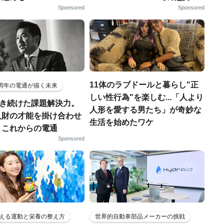
Sponsored
Sponsored
11体のラブドールと暮らし"正
5周年の電通が描く未来
しい性行為"を楽しむ...「人より
磨き続けた課題解決力。
人形を愛する男たち」が奇妙な
人財の才能を掛け合わせ
生活を始めたワケ
、これからの電通
Sponsored
える運動と栄養の整え方
世界的自動車部品メーカーの挑戦