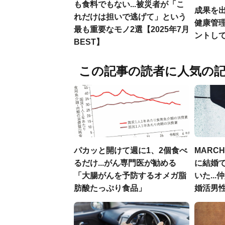
も食料でもない...被災者が「こ
成果を
れだけは担いで逃げて」という
健康管
最も重要なモノ2選【2025年7月
ントし
BEST】
この記事の読者に人気の
パカッと開けて週に1、2個食べ
MARC
るだけ...がん専門医が勧める
に結婚
「大腸がんを予防するオメガ脂
いた..
肪酸たっぷり食品」
婚活男性