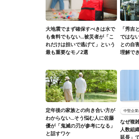
大地震でまず確保すべきは水で
「秀吉
も食料でもない...被災者が「こ
ではない
れだけは担いで逃げて」という
との自
最も重要なモノ2選
理解でき
定年後の家族との向き合い方が
中堅企業
わからない...そう悩む人に佐藤
なぜ複雑
優が「鬼滅の刃が参考になる」
人数組
と話すワケ
延長」で