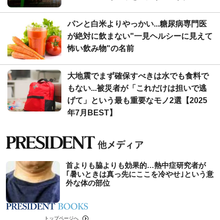
パンと白米よりやっかい...糖尿病専門医
が絶対に飲まない"一見ヘルシーに見えて
怖い飲み物"の名前
大地震でまず確保すべきは水でも食料で
もない...被災者が「これだけは担いで逃
げて」という最も重要なモノ2選【2025
年7月BEST】
首よりも脇よりも効果的…熱中症研究者が
｢暑いときは真っ先にここを冷やせ｣という意
外な体の部位
トップページへ