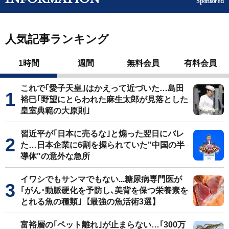
Sponsored
人気記事ランキング
1時間
週間
無料会員
有料会員
これで｢愛子天皇｣はかえって近づいた…島田
裕巳｢野望にとらわれた麻生太郎が見落とした
皇室典範の大原則｣
習近平が｢日本に売るな｣と煽った翌日にバレ
た…日本企業に6割を握られていた"中国の半
導体"の意外な急所
イワシでもサンマでもない...糖尿病専門医が
｢がん･動脈硬化を予防し､美背を保つ栄養素を
とれる魚の種類｣【最強の魚活術3選】
富裕層の｢ペット離れ｣が止まらない…｢300万