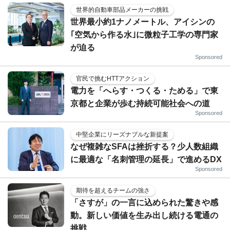
世界的自動車部品メーカーの挑戦
世界最小約1ナノメートル、アイシンの
｢空気から作る水｣に微粒子工学の専門家
が迫る
Sponsored
官民で挑むHTTアクション
電力を「へらす・つくる・ためる」で東
京都と企業が歩む持続可能社会への道
Sponsored
中堅企業にリーズナブルな新提案
なぜ複雑なSFAは挫折する？少人数組織
に最適な「名刺管理の延長」で進めるDX
Sponsored
期待を超えるチームの強さ
「さすが」の一言に込められた驚きや感
動。新しい価値を生み出し続ける電通の
挑戦