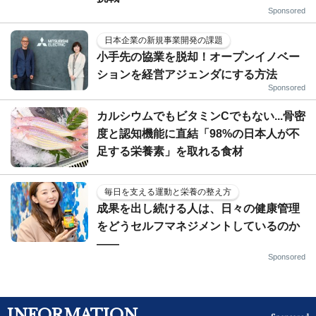
Sponsored
日本企業の新規事業開発の課題
小手先の協業を脱却！オープンイノベー
ションを経営アジェンダにする方法
Sponsored
カルシウムでもビタミンCでもない...骨密
度と認知機能に直結「98%の日本人が不
足する栄養素」を取れる食材
毎日を支える運動と栄養の整え方
成果を出し続ける人は、日々の健康管理
をどうセルフマネジメントしているのか
——
Sponsored
INFORMATION