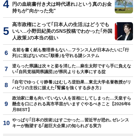
円の血統書付き犬は時代遅れ｣という真のお金
持ちが"向かった先"
高市政権にとって｢日本人の生活｣はどうでも
いい…小野田紀美のSNS投稿でわかった｢外国
人政策｣の本当の狙い
名前を書く紙も整理券もない…フランス人が日本みたいに｢行
列｣に並ばないのに｢順番｣を守れる謎システム
逆らった県議は次々と姿を消した…麻生太郎ですら手に負えな
い｢自民党福岡県議団｣が県民よりも大事にする掟
｢自宅でゆっくり静養｣はむしろ逆効果…東北大学名誉教授がリ
ハビリの主役に据えた｢腎臓を強くする歩き方｣
政治家に最も向いていない人を首相にしてしまった…天皇すら
懸念を口にされる高市早苗がいますぐやるべきこと【2026年6
月BEST】
やっぱり｢日本の技術｣はすごかった…習近平が恐れ､ゼレンス
キーが熱望する｢超巨大企業｣の知られざる実力