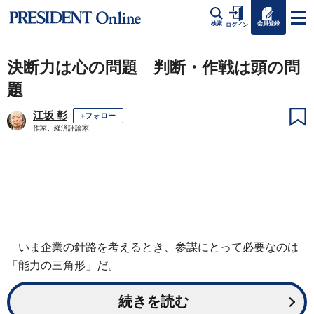
会員登録
検索
ログイン
決断力は心の問題 判断・作戦は頭の問
題
江坂 彰
+フォロー
作家、経済評論家
いま企業の針路を考えるとき、参謀にとって必要なのは
「能力の三角形」だ。
続きを読む