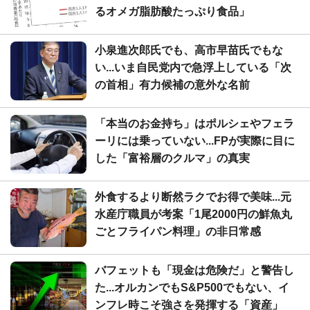
るオメガ脂肪酸たっぷり食品」
小泉進次郎氏でも、高市早苗氏でもな
い...いま自民党内で急浮上している「次
の首相」有力候補の意外な名前
「本当のお金持ち」はポルシェやフェラ
ーリには乗っていない...FPが実際に目に
した「富裕層のクルマ」の真実
外食するより断然ラクでお得で美味...元
水産庁職員が考案「1尾2000円の鮮魚丸
ごとフライパン料理」の非日常感
バフェットも「現金は危険だ」と警告し
た...オルカンでもS&P500でもない、イ
ンフレ時こそ強さを発揮する「資産」