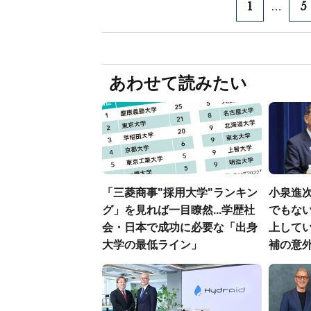
1
5
…
あわせて読みたい
「三菱商事"採用大学"ランキン
小泉進
グ」を見れば一目瞭然...学歴社
でもない
会・日本で成功に必要な「出身
上して
大学の最低ライン」
補の意