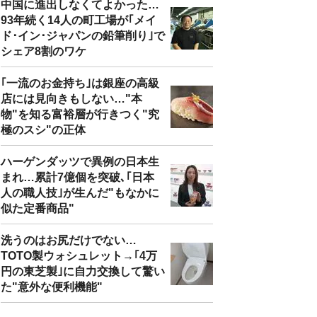
中国に進出しなくてよかった…
93年続く14人の町工場が｢メイ
ド･イン･ジャパンの鉛筆削り｣で
シェア8割のワケ
｢一流のお金持ち｣は銀座の高級
店には見向きもしない…"本
物"を知る富裕層が行きつく"究
極のスシ"の正体
ハーゲンダッツで異例の日本生
まれ…累計7億個を突破､｢日本
人の職人技｣が生んだ"もなかに
似た定番商品"
洗うのはお尻だけでない…
TOTO製ウォシュレット→｢4万
円の東芝製｣に自力交換して驚い
た"意外な便利機能"