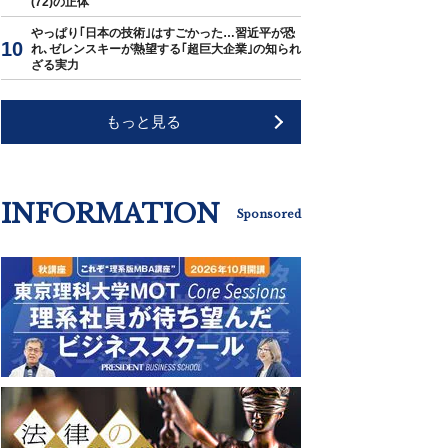
(72)の正体
やっぱり｢日本の技術｣はすごかった…習近平が恐
れ､ゼレンスキーが熱望する｢超巨大企業｣の知られ
ざる実力
もっと見る
INFORMATION
Sponsored