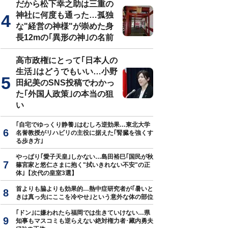
だから松下幸之助は三重の
神社に何度も通った…孤独
な"経営の神様"が崇めた身
長12mの｢異形の神｣の名前
高市政権にとって｢日本人の
生活｣はどうでもいい…小野
田紀美のSNS投稿でわかっ
た｢外国人政策｣の本当の狙
い
｢自宅でゆっくり静養｣はむしろ逆効果…東北大学
名誉教授がリハビリの主役に据えた｢腎臓を強くす
る歩き方｣
やっぱり｢愛子天皇｣しかない…島田裕巳｢国民が秋
篠宮家と悠仁さまに抱く"拭いきれない不安"の正
体｣【次代の皇室3選】
首よりも脇よりも効果的…熱中症研究者が｢暑いと
きは真っ先にここを冷やせ｣という意外な体の部位
｢ドン｣に嫌われたら福岡では生きていけない…県
知事もマスコミも逆らえない絶対権力者･藏内勇夫