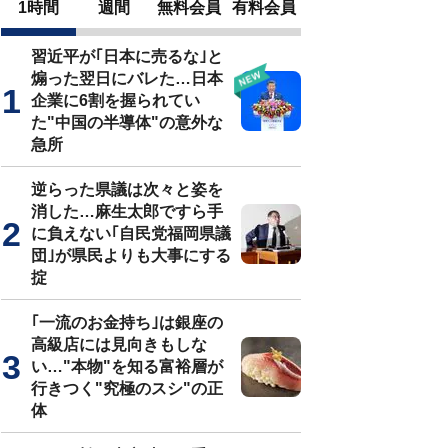
1時間
週間
無料会員
有料会員
習近平が｢日本に売るな｣と
煽った翌日にバレた…日本
企業に6割を握られてい
た"中国の半導体"の意外な
急所
逆らった県議は次々と姿を
消した…麻生太郎ですら手
に負えない｢自民党福岡県議
団｣が県民よりも大事にする
掟
｢一流のお金持ち｣は銀座の
高級店には見向きもしな
い…"本物"を知る富裕層が
行きつく"究極のスシ"の正
体