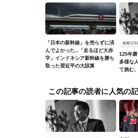
「日本の新幹線」を売らずに済
創業12
んでよかった...「走るほど大赤
125年
字」インドネシア新幹線を勝ち
多様な
取った習近平の大誤算
て挑む
この記事の読者に人気の