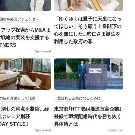
「ゆくゆくは愛子に天皇になっ
開発を経営アジェンダへ
てほしい」そう願う上皇陛下の
トアップ探索からM&Aま
心を無にした...悠仁さま誕生を
営戦略の実装を支援する
利用した政府の罪
RTNERS
Sponsored
の福利厚生として活用
選ばれる企業になるために
と別荘の利点を凝縮…経
東京都｢HTT取組推進宣言企業｣
選ぶシェア別荘
登録で環境配慮時代を勝ち抜く
DAY STYLE｣
具体策とは
Sponsored
Sponsored