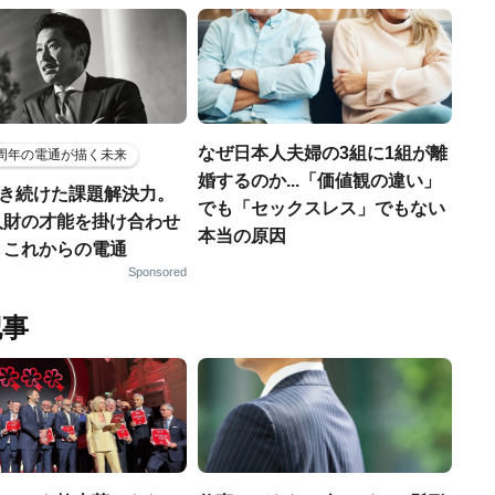
なぜ日本人夫婦の3組に1組が離
5周年の電通が描く未来
婚するのか...「価値観の違い」
磨き続けた課題解決力。
でも「セックスレス」でもない
人財の才能を掛け合わせ
本当の原因
、これからの電通
Sponsored
記事