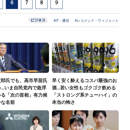
6
7
8
9
ビジネス
#IT・通信
#レコメンド・ウィジェット
次郎氏でも、高市早苗氏
早く安く酔えるコスパ最強のお
...いま自民党内で急浮
酒...若い女性もゴクゴク飲める
いる「次の首相」有力候
「ストロング系チューハイ」の
外な名前
本当の怖さ