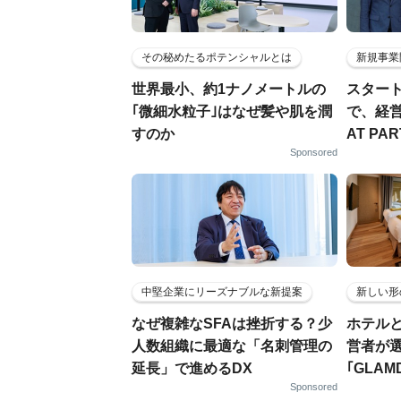
その秘めたるポテンシャルとは
新規事業
世界最小、約1ナノメートルの
スター
｢微細水粒子｣はなぜ髪や肌を潤
で、経
すのか
AT PA
Sponsored
中堅企業にリーズナブルな新提案
新しい形
なぜ複雑なSFAは挫折する？少
ホテル
人数組織に最適な「名刺管理の
営者が
延長」で進めるDX
｢GLAM
Sponsored