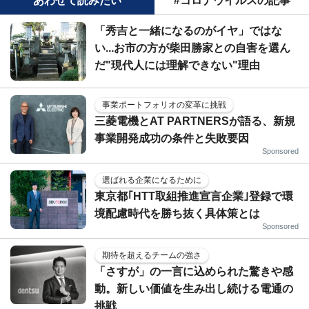
あわせて読みたい
#コロナウイルスの記事
「秀吉と一緒になるのがイヤ」ではな
い...お市の方が柴田勝家との自害を選ん
だ"現代人には理解できない"理由
事業ポートフォリオの変革に挑戦
三菱電機とAT PARTNERSが語る、新規
事業開発成功の条件と失敗要因
Sponsored
選ばれる企業になるために
東京都｢HTT取組推進宣言企業｣登録で環
境配慮時代を勝ち抜く具体策とは
Sponsored
期待を超えるチームの強さ
「さすが」の一言に込められた驚きや感
動。新しい価値を生み出し続ける電通の
挑戦