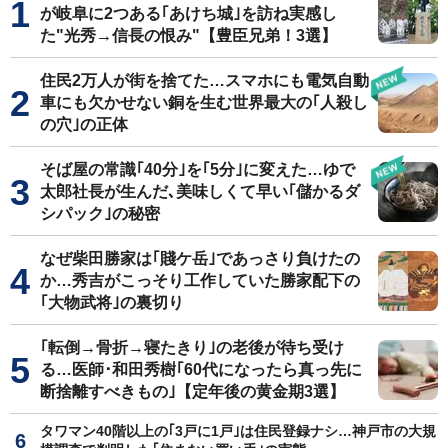
が岐阜に2つある｢あけち城｣を訪ね実感し
た"光秀→信長の恨み"【豊臣兄弟！3選】
住民2万人が街を捨てた…スマホにも電気自動
車にも欠かせない銅を生む世界最大の｢人殺し
の穴｣の正体
そば屋の常識｢40分｣を｢5分｣に変えた…ゆで
太郎社長が生んだ､美味しくて早い｢儲かるダ
シパック｣の秘密
なぜ柴田勝家は｢賤ケ岳｣であっさり負けたの
か…秀吉がこっそり工作していた勝家配下の
｢大物武将｣の裏切り
｢転倒→骨折→寝たきり｣の老後が待ち受け
る…医師･和田秀樹｢60代になったら真っ先に
断捨離すべきもの｣【定年後の黄金期3選】
タワマン40階以上の｢3戸に1戸｣は住民登録ナシ…神戸市の大規