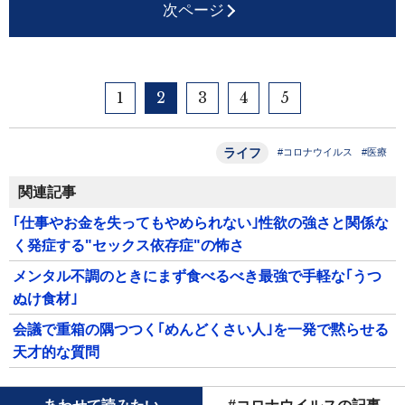
次ページ
1
2
3
4
5
ライフ
#コロナウイルス
#医療
関連記事
｢仕事やお金を失ってもやめられない｣性欲の強さと関係な
く発症する"セックス依存症"の怖さ
メンタル不調のときにまず食べるべき最強で手軽な｢うつ
ぬけ食材｣
会議で重箱の隅つつく｢めんどくさい人｣を一発で黙らせる
天才的な質問