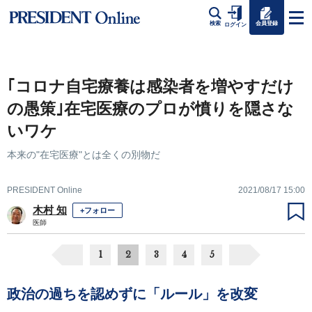
会員登録
検索
ログイン
｢コロナ自宅療養は感染者を増やすだけ
の愚策｣在宅医療のプロが憤りを隠さな
いワケ
本来の"在宅医療"とは全くの別物だ
PRESIDENT Online
2021/08/17 15:00
木村 知
+フォロー
医師
1
2
3
4
5
政治の過ちを認めずに「ルール」を改変