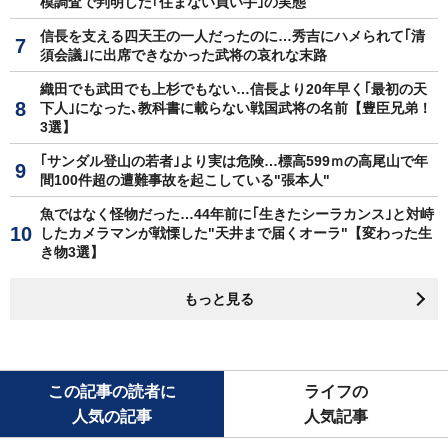
模調査で判明した｢住まない買い手｣の実態
信長を支える四天王の一人だったのに…秀吉にハメられて｢清
須会議｣に出席できなかった武将の哀れな末路
織田でも武田でも上杉でもない…信長より20年早く｢最初の天
下人｣になった､教科書に載らない戦国武将の名前【豊臣兄弟！
3選】
｢サンダル登山の若者｣より実は危険…標高599ｍの高尾山で年
間100件超の遭難事故を起こしている"張本人"
魚ではなく怪物だった…44年前に｢生きたシーラカンス｣と対峙
したカメラマンが戦慄した"天井まで届くオーラ"【変わった生
き物3選】
もっと見る
この記事の読者に
ライフの
人気の記事
人気記事