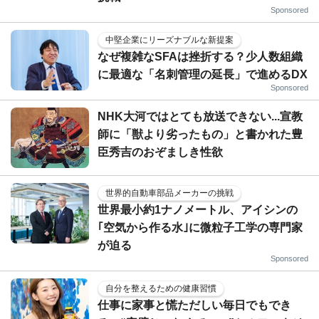
Sponsored
中堅企業にリーズナブルな新提案
なぜ複雑なSFAは挫折する？少人数組織
に最適な「名刺管理の延長」で進めるDX
Sponsored
NHK大河ではとても放送できない...宣教
師に「獣より劣ったもの」と書かれた豊
臣秀吉のおぞましき性欲
世界的自動車部品メーカーの挑戦
世界最小約1ナノメートル、アイシンの
｢空気から作る水｣に微粒子工学の専門家
が迫る
Sponsored
自分を整えるための健康習慣
仕事に家事と慌ただしい毎日でもでき