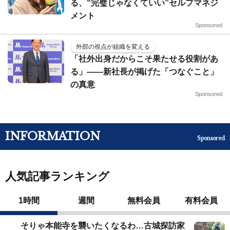
る、“完璧じゃなくていい”セルフマネジ
メント
Sponsored
外部の視点が組織を変える
「社外出身だからこそ果たせる役割があ
る」――新社長が掲げた「つなぐこと」
の真意
Sponsored
INFORMATION
Sponsored
人気記事ランキング
1時間
週間
無料会員
有料会員
そりゃ本能寺を襲いたくなるわ…古城探訪家