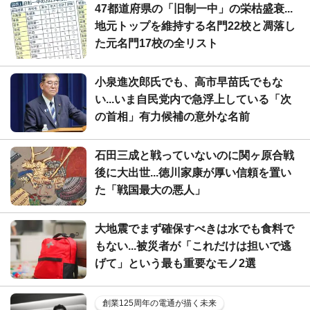
47都道府県の「旧制一中」の栄枯盛衰...
地元トップを維持する名門22校と凋落し
た元名門17校の全リスト
小泉進次郎氏でも、高市早苗氏でもな
い...いま自民党内で急浮上している「次
の首相」有力候補の意外な名前
石田三成と戦っていないのに関ヶ原合戦
後に大出世...徳川家康が厚い信頼を置い
た「戦国最大の悪人」
大地震でまず確保すべきは水でも食料で
もない...被災者が「これだけは担いで逃
げて」という最も重要なモノ2選
創業125周年の電通が描く未来