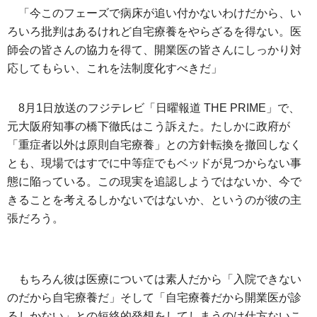
「今このフェーズで病床が追い付かないわけだから、い
ろいろ批判はあるけれど自宅療養をやらざるを得ない。医
師会の皆さんの協力を得て、開業医の皆さんにしっかり対
応してもらい、これを法制度化すべきだ」
8月1日放送のフジテレビ「日曜報道 THE PRIME」で、
元大阪府知事の橋下徹氏はこう訴えた。たしかに政府が
「重症者以外は原則自宅療養」との方針転換を撤回しなく
とも、現場ではすでに中等症でもベッドが見つからない事
態に陥っている。この現実を追認しようではないか、今で
きることを考えるしかないではないか、というのが彼の主
張だろう。
もちろん彼は医療については素人だから「入院できない
のだから自宅療養だ」そして「自宅療養だから開業医が診
るしかない」との短絡的発想をしてしまうのは仕方ないこ