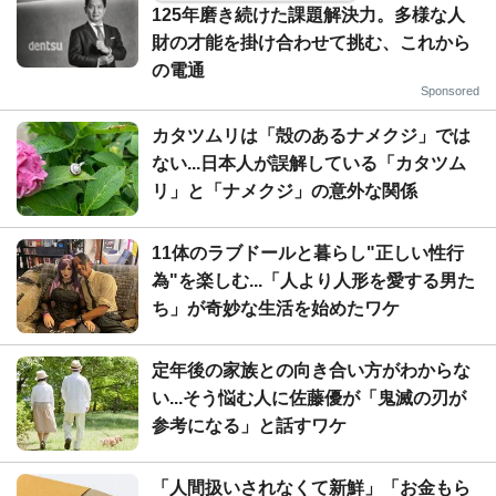
125年磨き続けた課題解決力。多様な人
財の才能を掛け合わせて挑む、これから
の電通
Sponsored
カタツムリは「殻のあるナメクジ」では
ない...日本人が誤解している「カタツム
リ」と「ナメクジ」の意外な関係
11体のラブドールと暮らし"正しい性行
為"を楽しむ...「人より人形を愛する男た
ち」が奇妙な生活を始めたワケ
定年後の家族との向き合い方がわからな
い...そう悩む人に佐藤優が「鬼滅の刃が
参考になる」と話すワケ
「人間扱いされなくて新鮮」「お金もら