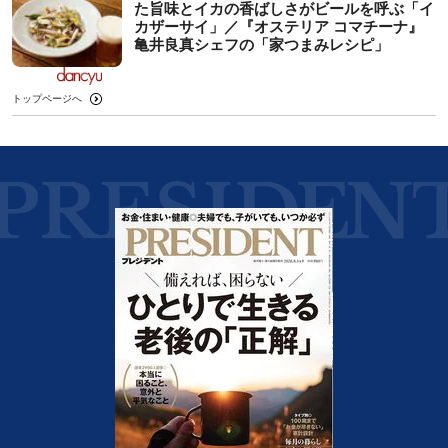
た旨味とイカの香ばしさがビールを呼ぶ「イ
カザーサイ」／『オステリア コマチーナ』
⻲井良真シェフの「家つまみレシピ」
トップページへ