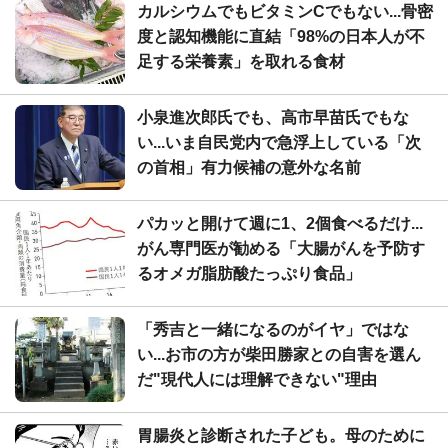
カルシウムでもビタミンCでもない...骨密
度と認知機能に直結「98%の日本人が不
足する栄養素」を取れる食材
小泉進次郎氏でも、高市早苗氏でもな
い...いま自民党内で急浮上している「次
の首相」有力候補の意外な名前
パカッと開けて週に1、2個食べるだけ...
がん専門医が勧める「大腸がんを予防す
るオメガ脂肪酸たっぷり食品」
「秀吉と一緒になるのがイヤ」ではな
い...お市の方が柴田勝家との自害を選ん
だ"現代人には理解できない"理由
胃腸炎と診断された子ども。母のために