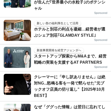
が生んだ｢世界最小の水粒子｣のポテンシ
ャル
Sponsored
新しい形の福利厚生として活用
ホテルと別荘の利点を凝縮…経営者が選
ぶシェア別荘｢GLAMDAY STYLE｣
Sponsored
新規事業開発を経営アジェンダへ
スタートアップ探索からM&Aまで、経営
戦略の実装を支援するAT PARTNERS
Sponsored
クレーマーに「申し訳ありません」は絶
対NG...怒鳴る客を一発で黙らせた"元ブ
ックオフ店員の切り返し"【2025年10月
BEST】
なぜ「ググった情報」は翌日に忘れてし