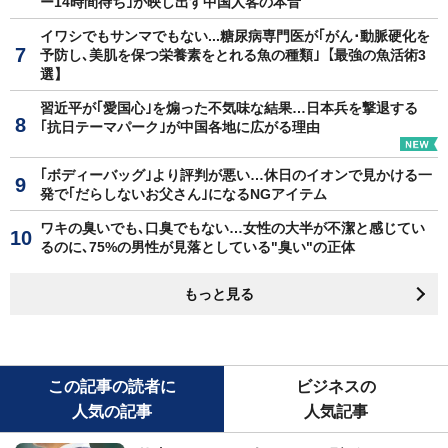
ー14時間待ち｣が映し出す中国人客の本音
イワシでもサンマでもない...糖尿病専門医が｢がん･動脈硬化を
予防し､美肌を保つ栄養素をとれる魚の種類｣【最強の魚活術3
選】
習近平が｢愛国心｣を煽った不気味な結果…日本兵を撃退する
｢抗日テーマパーク｣が中国各地に広がる理由
｢ボディーバッグ｣より評判が悪い…休日のイオンで見かける一
発で｢だらしないお父さん｣になるNGアイテム
ワキの臭いでも､口臭でもない…女性の大半が不潔と感じてい
るのに､75%の男性が見落としている"臭い"の正体
もっと見る
この記事の読者に
ビジネスの
人気の記事
人気記事