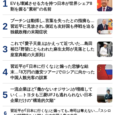
EVも壊滅させる力を持つ日本が世界シェア8
割を握る"素材"の名前
プーチンは動揺し､言葉を失ったとの指摘も…
習近平に見放され､側近も友好国も停戦を迫る
独裁政権の末期症状
これで｢愛子天皇｣はかえって近づいた…島田
裕巳｢野望にとらわれた麻生太郎が見落とした
皇室典範の大原則｣
習近平が｢日本に行くな｣と煽った悲惨な結
末…｢8万円の激安ツアー｣でロシアに向かった
中国人観光客の誤算
一流企業ほど｢働かないオジサン｣が増殖して
いく…トヨタも三菱UFJも逃れられない日本
企業だけの"構造的欠陥"
習近平が｢日本に行くな｣と煽っても､寿司は奪えない…｢スシロ