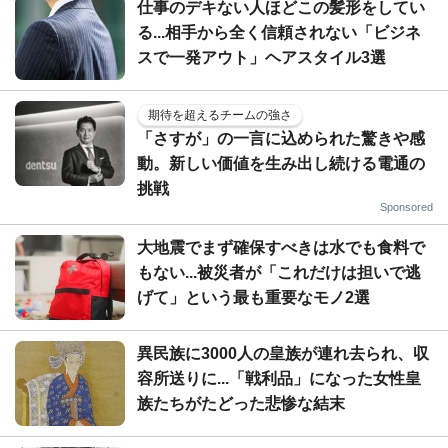
仕事のデキない人ほどこの髪形をしてい
る...相手から全く信頼されない「ビジネ
スで一発アウト」ヘアスタイル3選
期待を超えるチームの強さ
「さすが」の一言に込められた驚きや感
動。新しい価値を生み出し続ける電通の
挑戦
Sponsored
大地震でまず確保すべきは水でも食料で
もない...被災者が「これだけは担いで逃
げて」という最も重要なモノ2選
異民族に3000人の皇族が連れ去られ、収
容所送りに...「戦利品」になった女性皇
族たちがたどった悲惨な結末