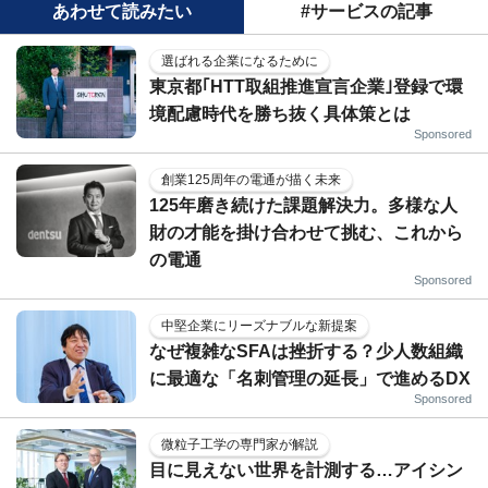
あわせて読みたい
#サービスの記事
選ばれる企業になるために
東京都｢HTT取組推進宣言企業｣登録で環
境配慮時代を勝ち抜く具体策とは
Sponsored
創業125周年の電通が描く未来
125年磨き続けた課題解決力。多様な人
財の才能を掛け合わせて挑む、これから
の電通
Sponsored
中堅企業にリーズナブルな新提案
なぜ複雑なSFAは挫折する？少人数組織
に最適な「名刺管理の延長」で進めるDX
Sponsored
微粒子工学の専門家が解説
目に見えない世界を計測する…アイシン