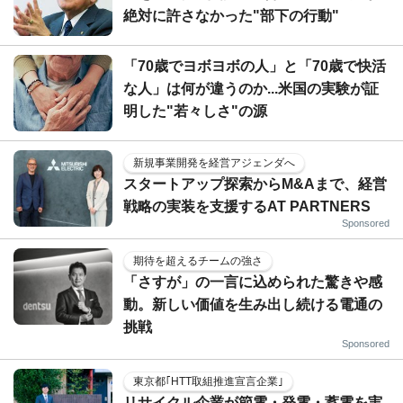
絶対に許さなかった"部下の行動"
「70歳でヨボヨボの人」と「70歳で快活
な人」は何が違うのか...米国の実験が証
明した"若々しさ"の源
新規事業開発を経営アジェンダへ
スタートアップ探索からM&Aまで、経営
戦略の実装を支援するAT PARTNERS
Sponsored
期待を超えるチームの強さ
「さすが」の一言に込められた驚きや感
動。新しい価値を生み出し続ける電通の
挑戦
Sponsored
東京都｢HTT取組推進宣言企業｣
リサイクル企業が節電・発電・蓄電を実