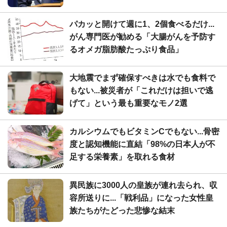
パカッと開けて週に1、2個食べるだけ...
がん専門医が勧める「大腸がんを予防す
るオメガ脂肪酸たっぷり食品」
大地震でまず確保すべきは水でも食料で
もない...被災者が「これだけは担いで逃
げて」という最も重要なモノ2選
カルシウムでもビタミンCでもない...骨密
度と認知機能に直結「98%の日本人が不
足する栄養素」を取れる食材
異民族に3000人の皇族が連れ去られ、収
容所送りに...「戦利品」になった女性皇
族たちがたどった悲惨な結末