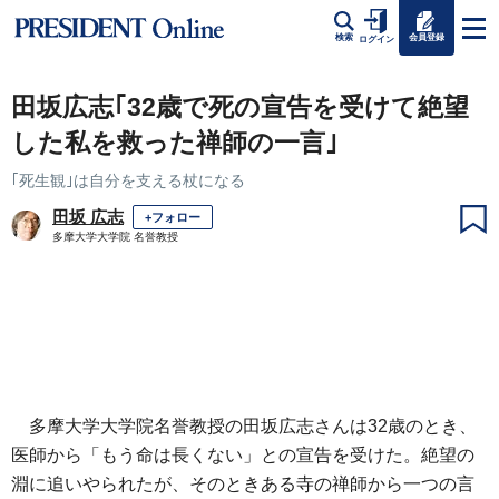
会員登録
検索
ログイン
田坂広志｢32歳で死の宣告を受けて絶望
した私を救った禅師の一言｣
｢死生観｣は自分を支える杖になる
田坂 広志
+フォロー
多摩大学大学院 名誉教授
多摩大学大学院名誉教授の田坂広志さんは32歳のとき、
医師から「もう命は長くない」との宣告を受けた。絶望の
淵に追いやられたが、そのときある寺の禅師から一つの言