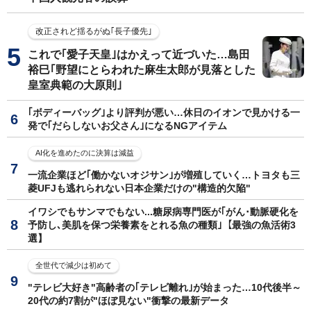
改正されど揺るがぬ｢長子優先｣
これで｢愛子天皇｣はかえって近づいた…島田
裕巳｢野望にとらわれた麻生太郎が見落とした
皇室典範の大原則｣
｢ボディーバッグ｣より評判が悪い…休日のイオンで見かける一
発で｢だらしないお父さん｣になるNGアイテム
AI化を進めたのに決算は減益
一流企業ほど｢働かないオジサン｣が増殖していく…トヨタも三
菱UFJも逃れられない日本企業だけの"構造的欠陥"
イワシでもサンマでもない...糖尿病専門医が｢がん･動脈硬化を
予防し､美肌を保つ栄養素をとれる魚の種類｣【最強の魚活術3
選】
全世代で減少は初めて
"テレビ大好き"高齢者の｢テレビ離れ｣が始まった…10代後半～
20代の約7割が"ほぼ見ない"衝撃の最新データ