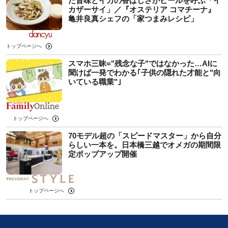
た旨味とイカの香ばしさがビールを呼ぶ「イ
カザーサイ」／『オステリア コマチーナ』
⻲井良真シェフの「家つまみレシピ」
トップページへ
スマホ三昧="残念な子"ではなかった…AIに
聞けば一発でわかる｢子供の隠れた才能と"向
いている職業"｣
トップページへ
70モデル超の「スピードマスター」から自分
らしい一本を。日本橋三越でオメガの期間限
定ポップアップ開催
トップページへ