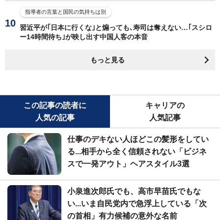
指導者の言葉と国民の気持ちは別
習近平が｢日本に行くな｣と煽っても､寿司は奪えない…｢スシロ
ー14時間待ち｣が映し出す中国人客の本音
もっと見る
この記事の読者に
キャリアの
人気の記事
人気記事
仕事のデキない人ほどこの髪形をしてい
る...相手から全く信頼されない「ビジネ
スで一発アウト」ヘアスタイル3選
小泉進次郎氏でも、高市早苗氏でもな
い...いま自民党内で急浮上している「次
の首相」有力候補の意外な名前