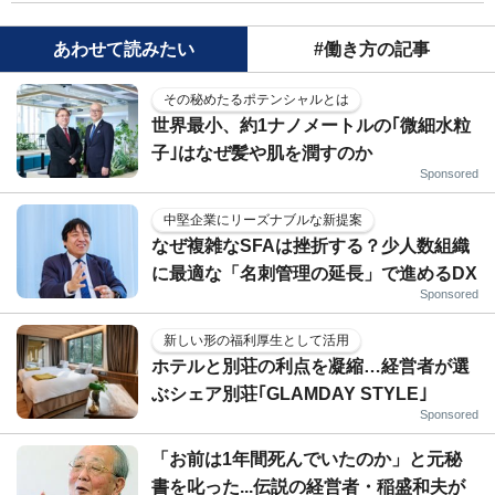
あわせて読みたい
#働き方の記事
その秘めたるポテンシャルとは
世界最小、約1ナノメートルの｢微細水粒
子｣はなぜ髪や肌を潤すのか
Sponsored
中堅企業にリーズナブルな新提案
なぜ複雑なSFAは挫折する？少人数組織
に最適な「名刺管理の延長」で進めるDX
Sponsored
新しい形の福利厚生として活用
ホテルと別荘の利点を凝縮…経営者が選
ぶシェア別荘｢GLAMDAY STYLE｣
Sponsored
「お前は1年間死んでいたのか」と元秘
書を叱った...伝説の経営者・稲盛和夫が