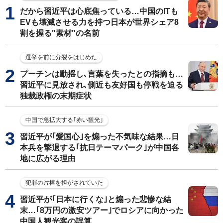
だから習近平は心底焦っている…中国のITも
EVも壊滅させる力を持つ日本が世界シェア8
割を握る"素材"の名前
選挙を前に分裂をはじめた
プーチンは動揺し､言葉を失ったとの指摘も…
習近平に見放され､側近も友好国も停戦を迫る
独裁政権の末期症状
中国で急拡大する｢赤い観光｣
習近平が｢愛国心｣を煽った不気味な結果…日
本兵を撃退する｢抗日テーマパーク｣が中国各
地に広がる理由
犯罪の片棒を担がされていた
習近平が｢日本に行くな｣と煽った悲惨な結
末…｢8万円の激安ツアー｣でロシアに向かった
中国人観光客の誤算