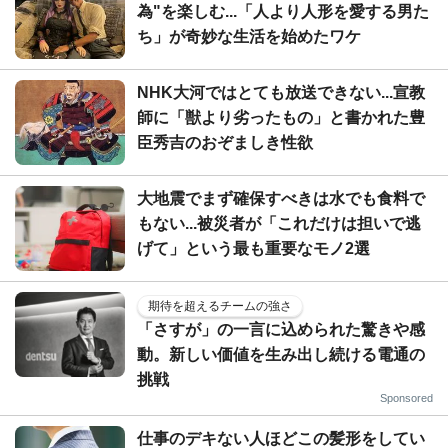
為"を楽しむ...「人より人形を愛する男た
ち」が奇妙な生活を始めたワケ
NHK大河ではとても放送できない...宣教
師に「獣より劣ったもの」と書かれた豊
臣秀吉のおぞましき性欲
大地震でまず確保すべきは水でも食料で
もない...被災者が「これだけは担いで逃
げて」という最も重要なモノ2選
期待を超えるチームの強さ
「さすが」の一言に込められた驚きや感
動。新しい価値を生み出し続ける電通の
挑戦
Sponsored
仕事のデキない人ほどこの髪形をしてい