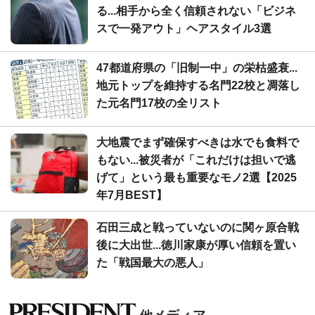
る...相手から全く信頼されない「ビジネ
スで一発アウト」ヘアスタイル3選
47都道府県の「旧制一中」の栄枯盛衰...
地元トップを維持する名門22校と凋落し
た元名門17校の全リスト
大地震でまず確保すべきは水でも食料で
もない...被災者が「これだけは担いで逃
げて」という最も重要なモノ2選【2025
年7月BEST】
石田三成と戦っていないのに関ヶ原合戦
後に大出世...徳川家康が厚い信頼を置い
た「戦国最大の悪人」