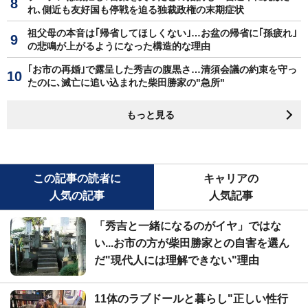
れ､側近も友好国も停戦を迫る独裁政権の末期症状
祖父母の本音は｢帰省してほしくない｣…お盆の帰省に｢孫疲れ｣
の悲鳴が上がるようになった構造的な理由
｢お市の再婚｣で露呈した秀吉の腹黒さ…清須会議の約束を守っ
たのに､滅亡に追い込まれた柴田勝家の"急所"
もっと見る
この記事の読者に
キャリアの
人気の記事
人気記事
「秀吉と一緒になるのがイヤ」ではな
い...お市の方が柴田勝家との自害を選ん
だ"現代人には理解できない"理由
11体のラブドールと暮らし"正しい性行