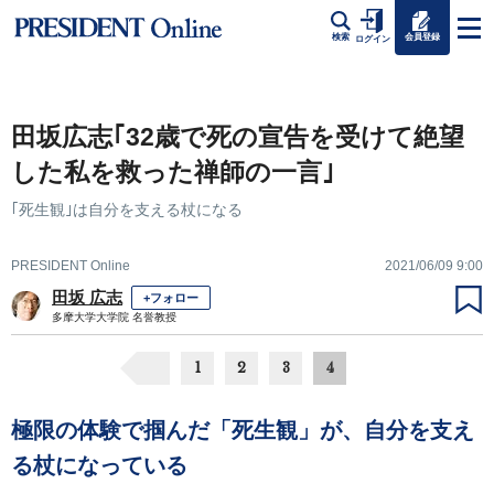
会員登録
検索
ログイン
田坂広志｢32歳で死の宣告を受けて絶望
した私を救った禅師の一言｣
｢死生観｣は自分を支える杖になる
PRESIDENT Online
2021/06/09 9:00
田坂 広志
+フォロー
多摩大学大学院 名誉教授
1
2
3
4
極限の体験で掴んだ「死生観」が、自分を支え
る杖になっている