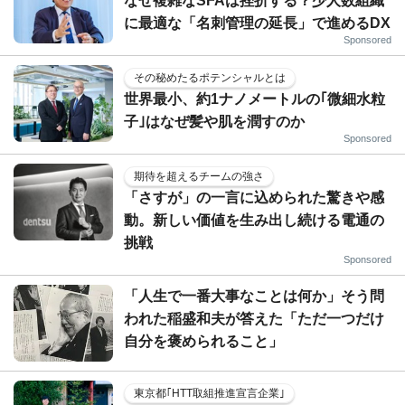
なぜ複雑なSFAは挫折する？少人数組織
に最適な「名刺管理の延長」で進めるDX
Sponsored
その秘めたるポテンシャルとは
世界最小、約1ナノメートルの｢微細水粒
子｣はなぜ髪や肌を潤すのか
Sponsored
期待を超えるチームの強さ
「さすが」の一言に込められた驚きや感
動。新しい価値を生み出し続ける電通の
挑戦
Sponsored
「人生で一番大事なことは何か」そう問
われた稲盛和夫が答えた「ただ一つだけ
自分を褒められること」
東京都｢HTT取組推進宣言企業｣