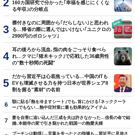
160カ国研究で分かった｢幸福を感じにくくな
る年収｣の分岐点
襟付きなのに周囲から｢だらしない｣と思われ
る…帰省の際に選んではいけない｢ユニクロの
2990円のポロシャツ｣
耳の後ろから流血､指の肉をごっそり食べら
れ…クマに｢猪木キック｣で応戦した36歳男性
の"数十秒間の死闘"
だから習近平は心底焦っている…中国のITも
EVも壊滅させる力を持つ日本が世界シェア8
割を握る"素材"の名前
額に貼る｢熱を冷ますシート｣でも､首にかける｢ネッククーラ
ー｣でもない…熱中症対策に最も効果的なアイテム
妻を自害に追い込んだ三成を夫は許さなかった…信長の命で結
婚､本能寺の変で引き裂かれた戦国一の熱愛夫婦
プーチンは動揺し､言葉を失ったとの指摘も…習近平に見放さ