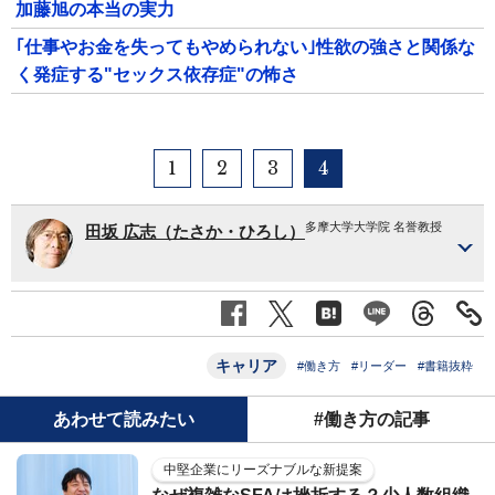
加藤旭の本当の実力
｢仕事やお金を失ってもやめられない｣性欲の強さと関係な
く発症する"セックス依存症"の怖さ
1
2
3
4
多摩大学大学院 名誉教授
田坂 広志（たさか・ひろし）
キャリア
#働き方
#リーダー
#書籍抜粋
あわせて読みたい
#働き方の記事
中堅企業にリーズナブルな新提案