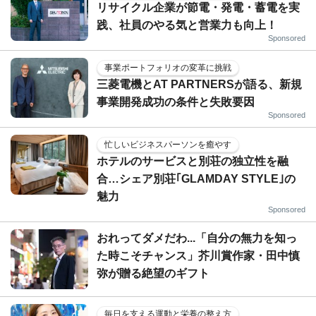
リサイクル企業が節電・発電・蓄電を実
践、社員のやる気と営業力も向上！
Sponsored
事業ポートフォリオの変革に挑戦
三菱電機とAT PARTNERSが語る、新規
事業開発成功の条件と失敗要因
Sponsored
忙しいビジネスパーソンを癒やす
ホテルのサービスと別荘の独立性を融
合…シェア別荘｢GLAMDAY STYLE｣の
魅力
Sponsored
おれってダメだわ...「自分の無力を知っ
た時こそチャンス」芥川賞作家・田中慎
弥が贈る絶望のギフト
毎日を支える運動と栄養の整え方