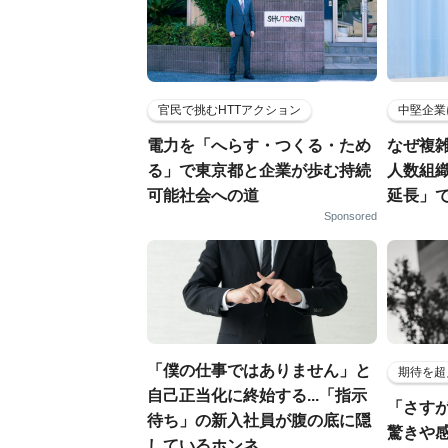
官民で挑むHTTアクション
中堅企業
電力を「へらす・つくる・ため
なぜ複雑
る」で東京都と企業が歩む持続
人数組
可能社会への道
延長」で
Sponsored
「僕の仕事ではありません」と
期待を超
自己正当化に終始する...「指示
「さす
待ち」の新入社員が腹の底に隠
驚きや
しているホンネ