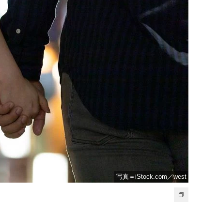
写真＝iStock.com／west