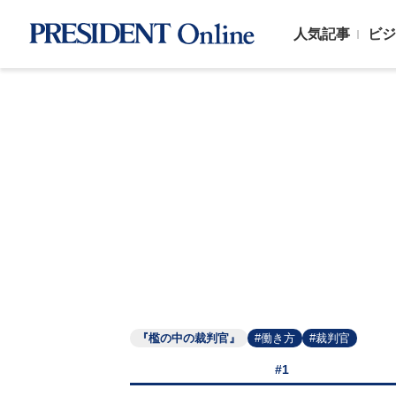
人気記事
ビジ
『檻の中の裁判官』
#働き方
#裁判官
#1