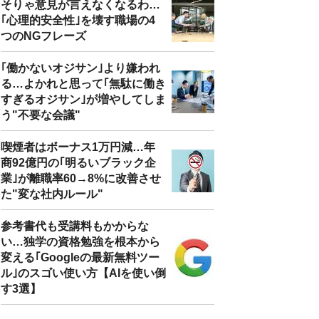
そりゃ意見が言えなくなるわ…
｢心理的安全性｣を壊す職場の4
つのNGフレーズ
｢働かないオジサン｣より嫌われ
る…よかれと思って｢無駄に働き
すぎるオジサン｣が増やしてしま
う"不要な会議"
喫煙者はボーナス1万円減…年
商92億円の｢明るいブラック企
業｣が離職率60→8%に改善させ
た"変な社内ルール"
参考書代も受講料もかからな
い…独学の資格勉強を根本から
変える｢Googleの最新無料ツー
ル｣のスゴい使い方【AIを使い倒
す3選】