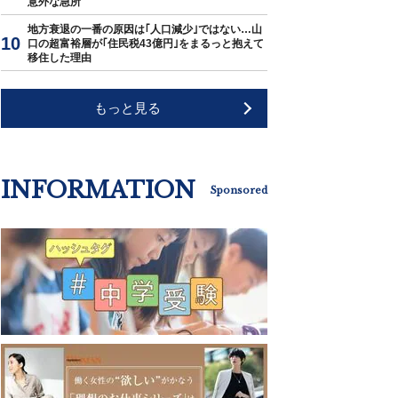
意外な急所
地方衰退の一番の原因は｢人口減少｣ではない…山
口の超富裕層が｢住民税43億円｣をまるっと抱えて
移住した理由
もっと見る
INFORMATION
Sponsored