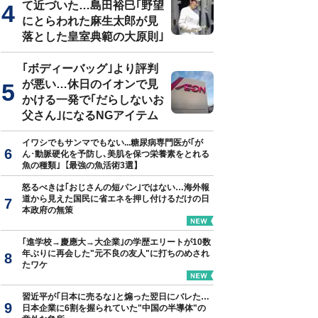
て近づいた…島田裕巳｢野望
にとらわれた麻生太郎が見
落とした皇室典範の大原則｣
｢ボディーバッグ｣より評判
が悪い…休日のイオンで見
かける一発で｢だらしないお
父さん｣になるNGアイテム
イワシでもサンマでもない...糖尿病専門医が｢が
ん･動脈硬化を予防し､美肌を保つ栄養素をとれる
魚の種類｣【最強の魚活術3選】
怒るべきは｢おじさんの短パン｣ではない…海外報
道から見えた国民に省エネを押し付けるだけの日
本政府の無策
｢進学校→慶應大→大企業｣の学歴エリートが10数
年ぶりに再会した"元不良の友人"に打ちのめされ
たワケ
習近平が｢日本に売るな｣と煽った翌日にバレた…
日本企業に6割を握られていた"中国の半導体"の