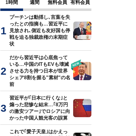
1時間
週間
無料会員
有料会員
プーチンは動揺し､言葉を失
ったとの指摘も…習近平に
見放され､側近も友好国も停
戦を迫る独裁政権の末期症
状
だから習近平は心底焦って
いる…中国のITもEVも壊滅
させる力を持つ日本が世界
シェア8割を握る"素材"の名
前
習近平が｢日本に行くな｣と
煽った悲惨な結末…｢8万円
の激安ツアー｣でロシアに向
かった中国人観光客の誤算
これで｢愛子天皇｣はかえっ