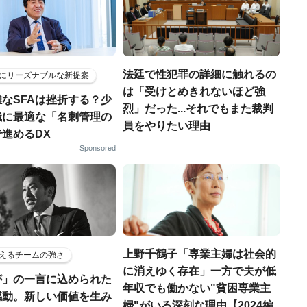
法廷で性犯罪の詳細に触れるの
にリーズナブルな新提案
は「受けとめきれないほど強
なSFAは挫折する？少
烈」だった...それでもまた裁判
織に最適な「名刺管理の
員をやりたい理由
進めるDX
Sponsored
上野千鶴子「専業主婦は社会的
えるチームの強さ
に消えゆく存在」一方で夫が低
が」の一言に込められた
年収でも働かない"貧困専業主
感動。新しい価値を生み
婦"がいる深刻な理由【2024編