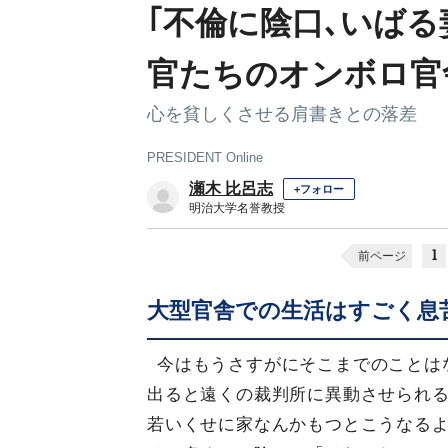
｢不倫に陰口､いばる
官たちのオンボロ官
心を貧しくさせる肩書きとの落差
PRESIDENT Online
瀬木 比呂志
+フォロー
明治大学名誉教授
1
前ページ
大型官舎での生活はすごく息
今はもうさすがにそこまでのことは
出ると遠くの裁判所に異動させられ
若いくせに家なんかもつとこうなる