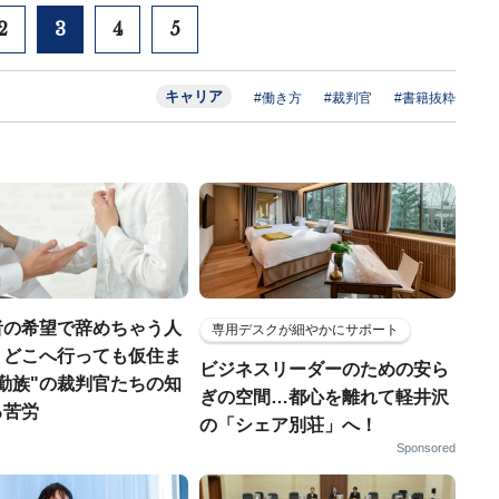
2
3
4
5
キャリア
#働き方
#裁判官
#書籍抜粋
者の希望で辞めちゃう人
専用デスクが細やかにサポート
」どこへ行っても仮住ま
ビジネスリーダーのための安ら
勤族"の裁判官たちの知
ぎの空間…都心を離れて軽井沢
る苦労
の「シェア別荘」へ！
Sponsored