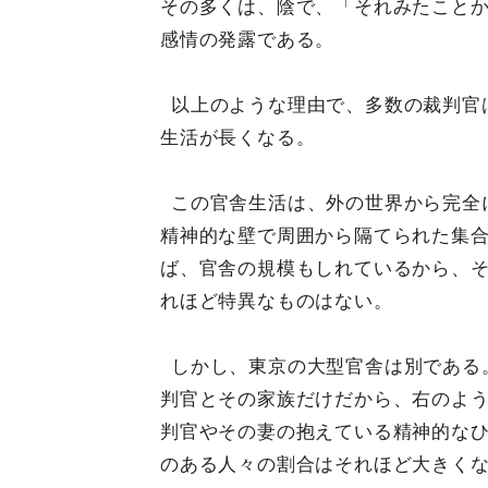
その多くは、陰で、「それみたこと
感情の発露である。
以上のような理由で、多数の裁判官
生活が長くなる。
この官舎生活は、外の世界から完全
精神的な壁で周囲から隔てられた集
ば、官舎の規模もしれているから、
れほど特異なものはない。
しかし、東京の大型官舎は別である
判官とその家族だけだから、右のよ
判官やその妻の抱えている精神的な
のある人々の割合はそれほど大きく