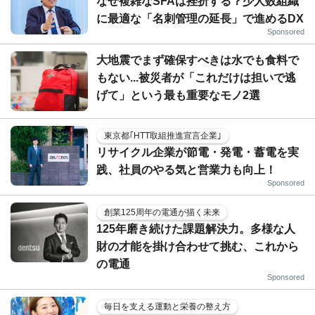
なぜ複雑なSFAは挫折する？少人数組織
に最適な「名刺管理の延長」で進めるDX
Sponsored
大地震でまず確保すべきは水でも食料で
もない...被災者が「これだけは担いで逃
げて」という最も重要なモノ2選
東京都｢HTT取組推進宣言企業｣
リサイクル企業が節電・発電・蓄電を実
践、社員のやる気と営業力も向上！
Sponsored
創業125周年の電通が描く未来
125年磨き続けた課題解決力。多様な人
財の才能を掛け合わせて挑む、これから
の電通
Sponsored
毎日を支える運動と栄養の整え方