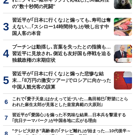
の"数十秒間の死闘"
習近平が｢日本に行くな｣と煽っても､寿司は奪
えない…｢スシロー14時間待ち｣が映し出す中
国人客の本音
プーチンは動揺し､言葉を失ったとの指摘も…
習近平に見放され､側近も友好国も停戦を迫る
独裁政権の末期症状
習近平が｢日本に行くな｣と煽った悲惨な結
末…｢8万円の激安ツアー｣でロシアに向かった
中国人観光客の誤算
これで｢愛子天皇｣はかえって近づいた…島田裕巳｢野望にとら
われた麻生太郎が見落とした皇室典範の大原則｣
習近平が｢愛国心｣を煽った不気味な結果…日本兵を撃退する
｢抗日テーマパーク｣が中国各地に広がる理由
"テレビ大好き"高齢者の｢テレビ離れ｣が始まった…10代後半～