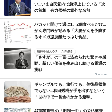
い...いま自民党内で急浮上している「次
の首相」有力候補の意外な名前
パカッと開けて週に1、2個食べるだけ...
がん専門医が勧める「大腸がんを予防す
るオメガ脂肪酸たっぷり食品」
期待を超えるチームの強さ
「さすが」の一言に込められた驚きや感
動。新しい価値を生み出し続ける電通の
挑戦
Sponsored
ギャンブルでも、旅行でも、美術品収集
でもない...和田秀樹が手を出すなという
「世の中で一番金のかかる趣味」
47都道府県の「旧制一中」の栄枯盛衰...