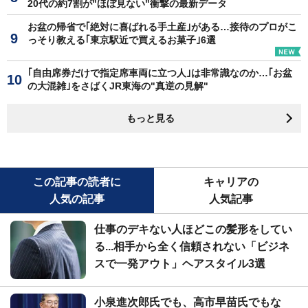
20代の約7割が"ほぼ見ない"衝撃の最新データ
お盆の帰省で｢絶対に喜ばれる手土産｣がある…接待のプロがこ
っそり教える｢東京駅近で買えるお菓子｣6選
｢自由席券だけで指定席車両に立つ人｣は非常識なのか…｢お盆
の大混雑｣をさばくJR東海の"真逆の見解"
もっと見る
この記事の読者に
キャリアの
人気の記事
人気記事
仕事のデキない人ほどこの髪形をしてい
る...相手から全く信頼されない「ビジネ
スで一発アウト」ヘアスタイル3選
小泉進次郎氏でも、高市早苗氏でもな