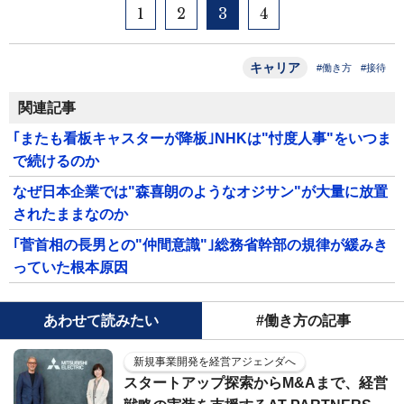
1
2
3
4
キャリア
#働き方
#接待
関連記事
｢またも看板キャスターが降板｣NHKは"忖度人事"をいつま
で続けるのか
なぜ日本企業では"森喜朗のようなオジサン"が大量に放置
されたままなのか
｢菅首相の長男との"仲間意識"｣総務省幹部の規律が緩みき
っていた根本原因
あわせて読みたい
#働き方の記事
新規事業開発を経営アジェンダへ
スタートアップ探索からM&Aまで、経営