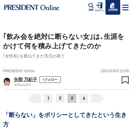
会員登録
検索
ログイン
｢飲み会を絶対に断らない女｣は､生涯を
かけて何を積み上げてきたのか
｢女性初｣を重ねてきた苦労の果て
PRESIDENT Online
2021/03/03 15:00
矢部 万紀子
+フォロー
コラムニスト
1
2
3
4
「断らない」をポリシーとしてきたという生き
方