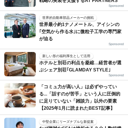
戦略の実装を支援するAT PARTNERS
Sponsored
世界的自動車部品メーカーの挑戦
世界最小約1ナノメートル、アイシンの
｢空気から作る水｣に微粒子工学の専門家
が迫る
Sponsored
新しい形の福利厚生として活用
ホテルと別荘の利点を凝縮…経営者が選
ぶシェア別荘｢GLAMDAY STYLE｣
Sponsored
「コミュ力が高い人」は必ずやってい
る...「話すのが苦手」という人に圧倒的
に足りていない「雑談力」以外の要素
【2025年1月に読まれたBEST記事】
中堅企業にリーズナブルな新提案