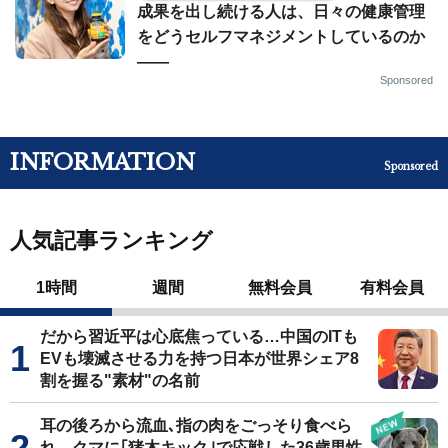
成果を出し続ける人は、日々の健康管理
をどうセルフマネジメントしているのか
——
Sponsored
INFORMATION
Sponsored
人気記事ランキング
1時間
週間
無料会員
有料会員
だから習近平は心底焦っている…中国のITも
EVも壊滅させる力を持つ日本が世界シェア8
割を握る"素材"の名前
耳の後ろから流血､指の肉をごっそり食べら
れ…クマに｢猪木キック｣で応戦した36歳男性