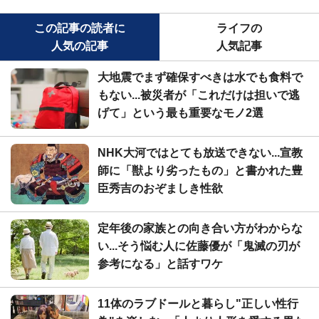
この記事の読者に
ライフの
人気の記事
人気記事
大地震でまず確保すべきは水でも食料で
もない...被災者が「これだけは担いで逃
げて」という最も重要なモノ2選
NHK大河ではとても放送できない...宣教
師に「獣より劣ったもの」と書かれた豊
臣秀吉のおぞましき性欲
定年後の家族との向き合い方がわからな
い...そう悩む人に佐藤優が「鬼滅の刃が
参考になる」と話すワケ
11体のラブドールと暮らし"正しい性行