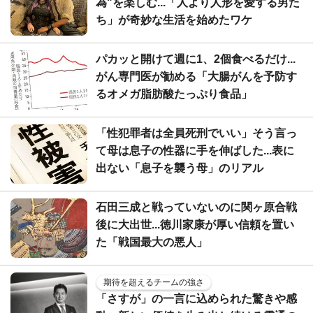
為"を楽しむ...「人より人形を愛する男た
ち」が奇妙な生活を始めたワケ
パカッと開けて週に1、2個食べるだけ...
がん専門医が勧める「大腸がんを予防す
るオメガ脂肪酸たっぷり食品」
「性犯罪者は全員死刑でいい」そう言っ
て母は息子の性器に手を伸ばした...表に
出ない「息子を襲う母」のリアル
石田三成と戦っていないのに関ヶ原合戦
後に大出世...徳川家康が厚い信頼を置い
た「戦国最大の悪人」
期待を超えるチームの強さ
「さすが」の一言に込められた驚きや感