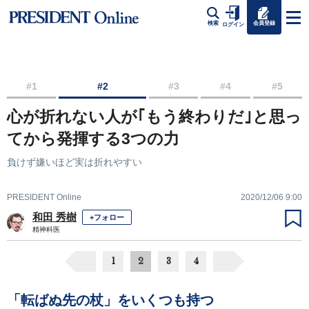
会員登録
検索
ログイン
#1
#2
#3
#4
#5
心が折れない人が｢もう終わりだ｣と思っ
てから発揮する3つの力
負けず嫌いほど実は折れやすい
PRESIDENT Online
2020/12/06 9:00
和田 秀樹
+フォロー
精神科医
1
2
3
4
「転ばぬ先の杖」をいくつも持つ