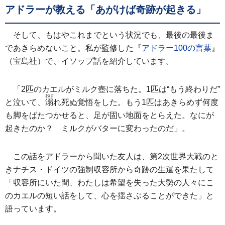
アドラーが教える「あがけば奇跡が起きる」
そして、もはやこれまでという状況でも、最後の最後ま
であきらめないこと。私が監修した『
アドラー100の言葉
』
（宝島社）で、イソップ話を紹介しています。
「2匹のカエルがミルク壺に落ちた。1匹は“もう終わりだ”
おぼ
と泣いて、
溺
れ死ぬ覚悟をした。もう1匹はあきらめず何度
も脚をばたつかせると、足が固い地面をとらえた。なにが
起きたのか？ ミルクがバターに変わったのだ」。
この話をアドラーから聞いた友人は、第2次世界大戦のと
きナチス・ドイツの強制収容所から奇跡の生還を果たして
「収容所にいた間、わたしは希望を失った大勢の人々にこ
のカエルの短い話をして、心を揺さぶることができた」と
語っています。