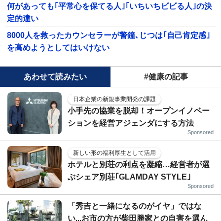
何があっても｢平常心を保てる人｣｢いちいちビビる人｣の決
定的違い
8000人を救ったカウンセラーが警鐘､じつは｢自己肯定感｣
を高めようとしてはいけない
あわせて読みたい
#健康の記事
日本企業の新規事業開発の課題
小手先の協業を脱却！オープンイノベー
ションを経営アジェンダにする方法
Sponsored
新しい形の福利厚生として活用
ホテルと別荘の利点を凝縮…経営者が選
ぶシェア別荘｢GLAMDAY STYLE｣
Sponsored
「秀吉と一緒になるのがイヤ」ではな
い...お市の方が柴田勝家との自害を選ん