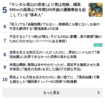
｢サンダル登山の若者｣より実は危険…標高
599ｍの高尾山で年間100件超の遭難事故を起
こしている"張本人"
｢収入｣でも｢金融知識｣でもない…物価高にも動じない､お金の
不安を解消する｢最強資産｣の正体
不足すると｢うつ病｣が増え､子どものIQに影響…東大教授｢脳の
ために欠かせないスーパーにある食材｣
信長を支える四天王の一人だったのに…秀吉にハメられて｢清
須会議｣に出席できなかった武将の哀れな末路
米国は曖昧､韓国は冷ややかだったが…習近平を激怒させた高
市発言に｢無言の支持｣を示した国の｢大胆な手法｣
秀吉よりも大役を任されたのに､使い捨てに…｢清須会議｣で最
も損をした"織田家ナンバー2の武将"の転落劇
もっと見る