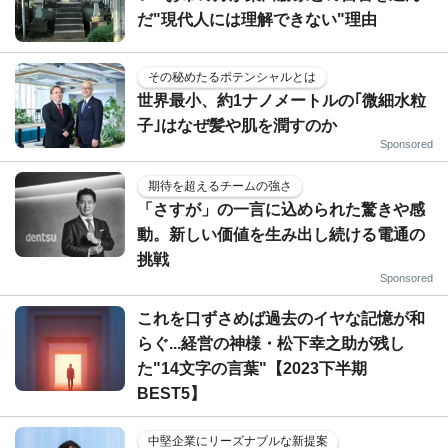
だ"現代人には理解できない"理由
その秘めたるポテンシャルとは
世界最小、約1ナノメートルの｢微細水粒
子｣はなぜ髪や肌を潤すのか
Sponsored
期待を超えるチームの強さ
「さすが」の一言に込められた驚きや感
動。新しい価値を生み出し続ける電通の
挑戦
Sponsored
これを口ずさめば過去のイヤな記憶が和
らぐ...経営の神様・松下幸之助が残し
た"14文字の言葉"【2023下半期
BEST5】
中堅企業にリーズナブルな新提案