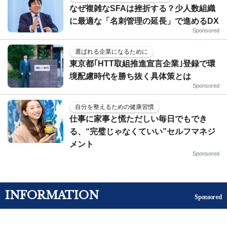
なぜ複雑なSFAは挫折する？少人数組織
に最適な「名刺管理の延長」で進めるDX
Sponsored
選ばれる企業になるために
東京都｢HTT取組推進宣言企業｣登録で環
境配慮時代を勝ち抜く具体策とは
Sponsored
自分を整えるための健康習慣
仕事に家事と慌ただしい毎日でもでき
る、“完璧じゃなくていい”セルフマネジ
メント
Sponsored
INFORMATION
Sponsored