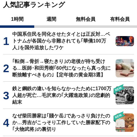
人気記事ランキング
1時間
週間
無料会員
有料会員
中国系住民を同化させたタイとは正反対…ベ
トナムが各国から非難されても｢華僑100万
人｣を国外追放したワケ
｢転倒→骨折→寝たきり｣の老後が待ち受け
る…医師･和田秀樹｢60代になったら真っ先に
断捨離すべきもの｣【定年後の黄金期3選】
鉄と鋼鉄の違いを知らなかったために1700万
人超が死亡…毛沢東の｢大躍進政策｣の悲劇的
結末
なぜ柴田勝家は｢賤ケ岳｣であっさり負けたの
か…秀吉がこっそり工作していた勝家配下の
｢大物武将｣の裏切り