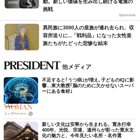
動。新しい価値を生み出し続ける電通の
挑戦
Sponsored
異民族に3000人の皇族が連れ去られ、収
容所送りに...「戦利品」になった女性皇
族たちがたどった悲惨な結末
不足すると｢うつ病｣が増え､子どものIQに影
響…東大教授｢脳のために欠かせないスーパ
ーにある食材｣
トップページへ
新しい文化は安寧から生まれる。寛永行幸
400年、光悦、宗達、遠州らが彩った寛永文
化の魅力と、今年見たい名所・名作選